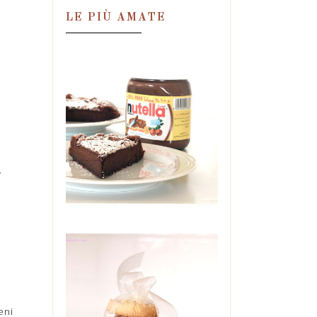
LE PIÙ AMATE
TORTA MAGICA
ALLA NUTELLA,
IN DUE
INGREDIENTI!
Una condanna. Una
.
perdizione. Una droga.
Un'ossessione. Tutte in quel
barattolo. E se ne ...
BISCOTTI DI
MAIONESE
eni