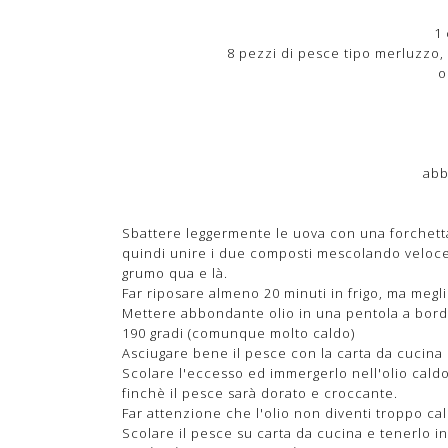
1 
8 pezzi di pesce tipo merluzzo,
o
abb
Sbattere leggermente le uova con una forchetta,
quindi unire i due composti mescolando veloc
grumo qua e là.
Far riposare almeno 20 minuti in frigo, ma megl
Mettere abbondante olio in una pentola a bordi
190 gradi (comunque molto caldo)
Asciugare bene il pesce con la carta da cucina 
Scolare l'eccesso ed immergerlo nell'olio caldo
finchè il pesce sarà dorato e croccante.
Far attenzione che l'olio non diventi troppo ca
Scolare il pesce su carta da cucina e tenerlo in 