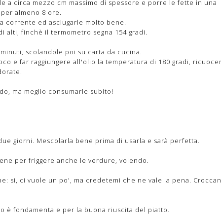
arle a circa mezzo cm massimo di spessore e porre le fette in una
o per almeno 8 ore.
ua corrente ed asciugarle molto bene.
 alti, finchè il termometro segna 154 gradi.
 minuti, scolandole poi su carta da cucina.
co e far raggiungere all'olio la temperatura di 180 gradi, ricuoce
dorate.
aldo, ma meglio consumarle subito!
due giorni. Mescolarla bene prima di usarla e sarà perfetta.
ne per friggere anche le verdure, volendo.
e: si, ci vuole un po', ma credetemi che ne vale la pena. Croccan
io è fondamentale per la buona riuscita del piatto.