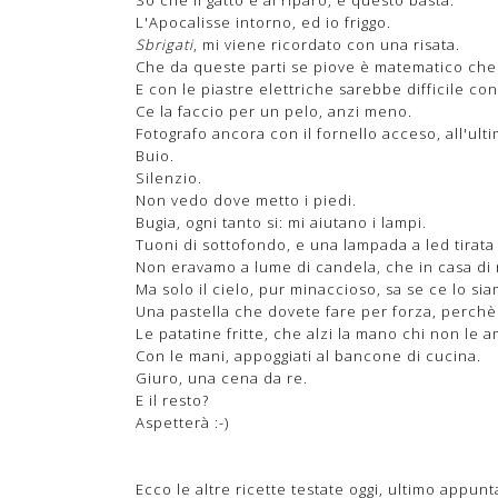
L'Apocalisse intorno, ed io friggo.
Sbrigati
, mi viene ricordato con una risata.
Che da queste parti se piove è matematico che
E con le piastre elettriche sarebbe difficile co
Ce la faccio per un pelo, anzi meno.
Fotografo ancora con il fornello acceso, all'ul
Buio.
Silenzio.
Non vedo dove metto i piedi.
Bugia, ogni tanto si: mi aiutano i lampi.
Tuoni di sottofondo, e una lampada a led tirata 
Non eravamo a lume di candela, che in casa di n
Ma solo il cielo, pur minaccioso, sa se ce lo si
Una pastella che dovete fare per forza, perchè 
Le patatine fritte, che alzi la mano chi non le am
Con le mani, appoggiati al bancone di cucina.
Giuro, una cena da re.
E il resto?
Aspetterà :-)
Ecco le altre ricette testate oggi, ultimo appu