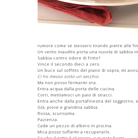
rumore come se stessero tirando pietre alle fin
Un vento inaudito porta una nuvola di sabbia in
Sabbia contro odore di fritto?
Vince il secondo dieci a zero.
Un buco sul soffitto del piano di sopra, mi avv
Ci ho messo sotto un secchio.
Ma non posso fermarmi ora.
Entra acqua dalla porta delle cucina.
Corri, mettiamoci un paio di stracci.
Entra anche dalla portafinestra del soggiorno, 
Già, piove e grandina sabbia.
Rossa, scurissima.
Pazienza.
Cade un pezzo di albero in piscina.
Mica posso tuffarmi a recuperarlo.
So che il gatto è al riparo, e questo basta.