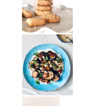
No, non sono impazzita. Non
ho preso troppo sole senza
cappello, ne' troppo caldo in
giardino. Non s...
INSALATA DI
ELANZANE CON
DATTERI,
YOGURT E
TAHINI
Ci si può innamorare di una
insalata di melanzane?
Ebbene, provate questa e mi
saprete dire. Glute...