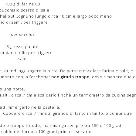
180 g di farina 00
cucchiaio scarso di sale
 halibut...ognuno lungo circa 10 cm e largo poco meno
lio di semi, per friggere
per le chips
3 grosse patate
ondante olio per friggere
sale
 quindi aggiungere la birra. Da parte mescolare farina e sale, e
emente con la forchetta
: non girarlo troppo
, deve rimanere qual
io una notte.
 alti, circa 7 cm e scaldarlo finchè un termometro da cucina seg
ed immergerlo nella pastella.
. Cuocere circa 7 minuti, girando di tanto in tanto, o comunque
ldo o troppo freddo, ma rimanga sempre tra 180 e 190 gradi.
caldo nel forno a 100 gradi prima si servirlo.