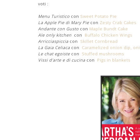
voti :
Menu Turistico
con
Sweet Potato Pie
La Apple Pie di Mary Pie
con
Zesty Crab Cakes
Andante con Gusto
con
Maple Bundt Cake
Ale only kitchen
con
Buffalo Chicken Wings
Arricciaspiccia
con
Skillet Cornbread
La Gaia Celiaca
con
Caramelized onion dip, oni
Le chat egoiste
con
Stuffed mushrooms
Vissi d'arte e di cucina
con
Pigs in blankets