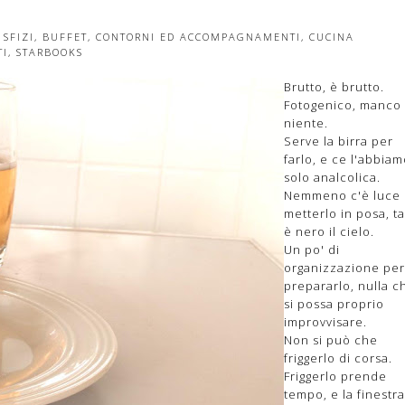
 SFIZI
,
BUFFET
,
CONTORNI ED ACCOMPAGNAMENTI
,
CUCINA
TI
,
STARBOOKS
Brutto, è brutto.
Fotogenico, manco
niente.
Serve la birra per
farlo, e ce l'abbia
solo analcolica.
Nemmeno c'è luce 
metterlo in posa, t
è nero il cielo.
Un po' di
organizzazione per
prepararlo, nulla c
si possa proprio
improvvisare.
Non si può che
friggerlo di corsa.
Friggerlo prende
tempo, e la finestra