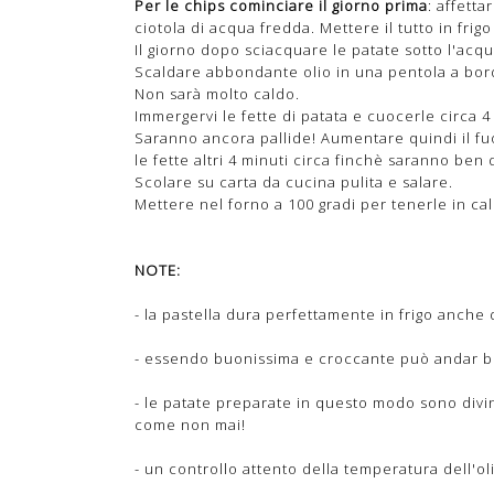
Per le chips cominciare il giorno prima
: affett
ciotola di acqua fredda. Mettere il tutto in frig
Il giorno dopo sciacquare le patate sotto l'acq
Scaldare abbondante olio in una pentola a bordi
Non sarà molto caldo.
Immergervi le fette di patata e cuocerle circa 4
Saranno ancora pallide! Aumentare quindi il fuo
le fette altri 4 minuti circa finchè saranno ben 
Scolare su carta da cucina pulita e salare.
Mettere nel forno a 100 gradi per tenerle in c
NOTE:
- la pastella dura perfettamente in frigo anche 
- essendo buonissima e croccante può andar be
- le patate preparate in questo modo sono divin
come non mai!
- un controllo attento della temperatura dell'ol