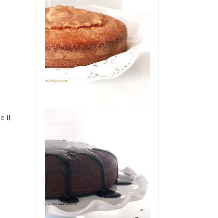
TORTA ALLO
YOGURT DI
MAMMA
Oggi è il mio compleanno. Ma
non starò a farvi vedere il
cheesecake che è in frigo
pronto per stase...
e il
THE COCA-COLA
CAKE
L'avete sentita nominare
diverse volte, su questo blog.
Zia Angela era in casa mia
una so...