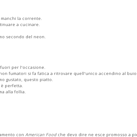
 manchi la corrente.
ntinuare a cucinare.
timo secondo del neon.
fuori per l'occasione.
on fumatori si fa fatica a ritrovare quell'unico accendino al buio
amo gustato, questo piatto.
è perfetta.
a alla follia.
ntamento con
American Food
che devo dire ne esce promosso a pi