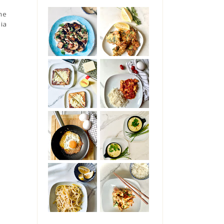
he
ia