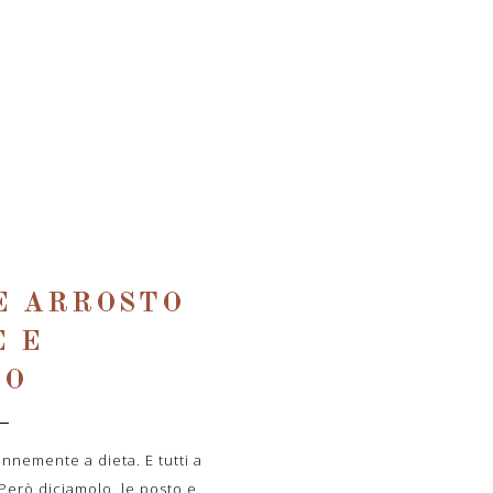
E ARROSTO
E E
LO
nnemente a dieta. E tutti a
 Però diciamolo, le posto e