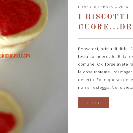
LUNEDÌ 8 FEBBRAIO 2016
I BISCOTTI
CUORE...DE
Pensateci, prima di dirlo.
festa commerciale. E' la fe
comune. Ok, forse avete ra
le cose insieme. Poi magari
deserto. Ed in questo dese
non si festeggia. Ve lo viet
LEGGI