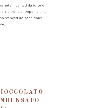
imanete incantati da torte e
he cialtronata. Dopo l'ultima
no stancati dei tanti dolci.
e,...
CIOCCOLATO
ONDENSATO