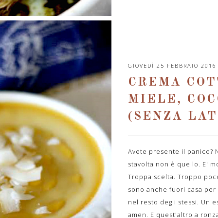
GIOVEDÌ 25 FEBBRAIO 2016
CREMA COT
MIELE, COC
(SENZA LAT
Avete presente il panico? 
stavolta non è quello. E' m
Troppa scelta. Troppo poc
sono anche fuori casa per di
nel resto degli stessi. Un
amen. E quest'altro a ronza