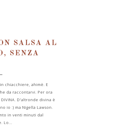
ON SALSA AL
O, SENZA
n chiacchiere, ahimè. E
che da raccontarvi. Per ora
 DIVINA. D'altronde divina è
ono io :) ma Nigella Lawson.
nto in venti minuti dal
. Lo...