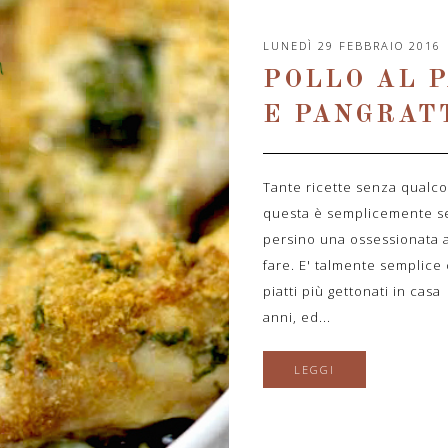
LUNEDÌ 29 FEBBRAIO 2016
POLLO AL 
E PANGRAT
Tante ricette senza qualco
questa è semplicemente se
persino una ossessionata 
fare. E' talmente semplice
piatti più gettonati in cas
anni, ed...
LEGGI