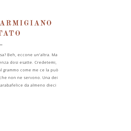
PARMIGIANO
TATO
sa? Beh, eccone un'altra. Ma
nza dosi esatte. Credetemi,
al grammo come me ce la può
 che non ne servono. Una dei
a arabafelice da almeno dieci