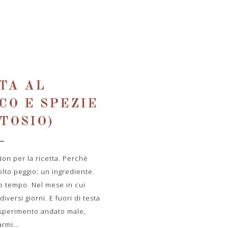
TA AL
CO E SPEZIE
TOSIO)
Non per la ricetta. Perchè
olto peggio: un ingrediente.
o tempo. Nel mese in cui
versi giorni. E fuori di testa
 esperimento andato male,
rmi...