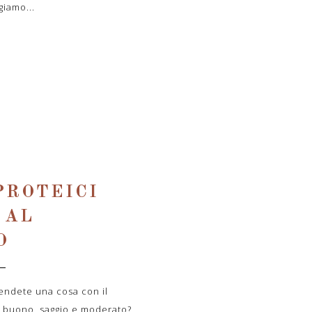
iamo...
PROTEICI
 AL
O
ndete una cosa con il
o buono, saggio e moderato?