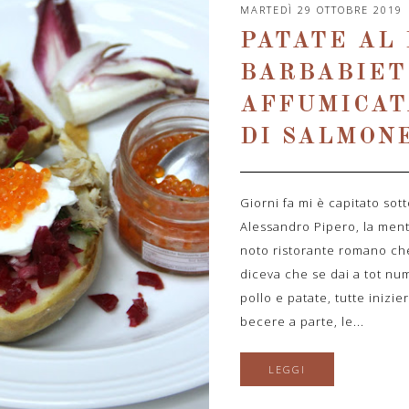
MARTEDÌ 29 OTTOBRE 2019
PATATE AL
BARBABIET
AFFUMICAT
DI SALMON
Giorni fa mi è capitato sotto
Alessandro Pipero, la mente
noto ristorante romano ch
diceva che se dai a tot nu
pollo e patate, tutte inizie
becere a parte, le...
LEGGI