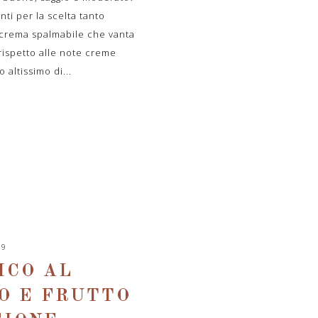
ti per la scelta tanto
 crema spalmabile che vanta
rispetto alle note creme
 altissimo di...
19
ICO AL
O E FRUTTO