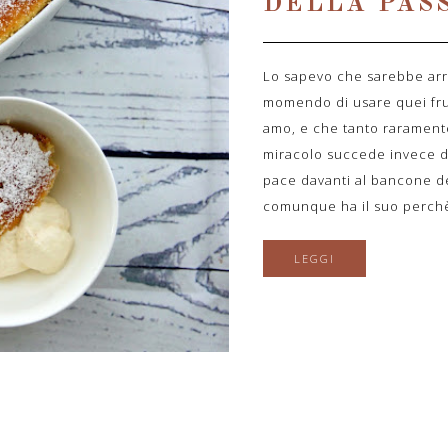
DELLA PAS
Lo sapevo che sarebbe arri
momendo di usare quei frut
amo, e che tanto raramente
miracolo succede invece di
pace davanti al bancone de
comunque ha il suo perchè, 
LEGGI