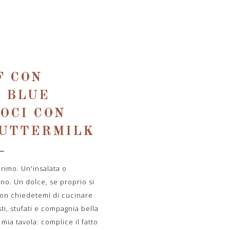
F CON
, BLUE
OCI CON
BUTTERMILK
rimo. Un'insalata o
no. Un dolce, se proprio si
non chiedetemi di cucinare
i, stufati e compagnia bella
ia tavola: complice il fatto