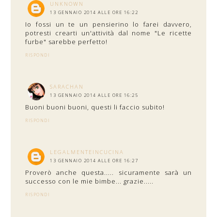
UNKNOWN
13 GENNAIO 2014 ALLE ORE 16:22
Io fossi un te un pensierino lo farei davvero,
potresti crearti un'attività dal nome "Le ricette
furbe" sarebbe perfetto!
RISPONDI
SARACHAN
13 GENNAIO 2014 ALLE ORE 16:25
Buoni buoni buoni, questi li faccio subito!
RISPONDI
LEGALMENTEINCUCINA
13 GENNAIO 2014 ALLE ORE 16:27
Proverò anche questa..... sicuramente sarà un
successo con le mie bimbe... grazie.....
RISPONDI