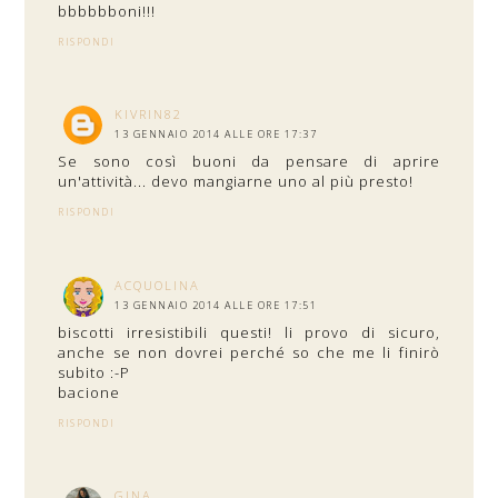
bbbbbboni!!!
RISPONDI
KIVRIN82
13 GENNAIO 2014 ALLE ORE 17:37
Se sono così buoni da pensare di aprire
un'attività... devo mangiarne uno al più presto!
RISPONDI
ACQUOLINA
13 GENNAIO 2014 ALLE ORE 17:51
biscotti irresistibili questi! li provo di sicuro,
anche se non dovrei perché so che me li finirò
subito :-P
bacione
RISPONDI
GINA