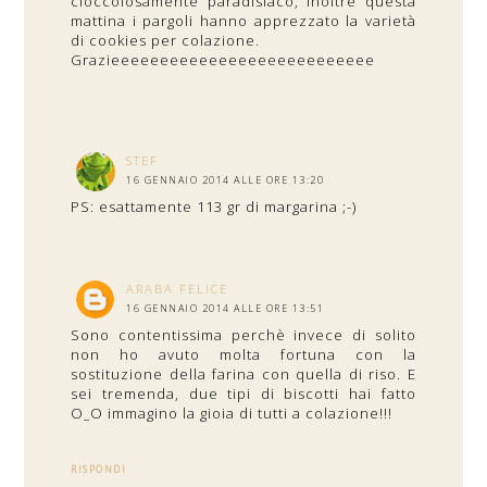
cioccolosamente paradisiaco, inoltre questa
mattina i pargoli hanno apprezzato la varietà
di cookies per colazione.
Grazieeeeeeeeeeeeeeeeeeeeeeeeeee
STEF
16 GENNAIO 2014 ALLE ORE 13:20
PS: esattamente 113 gr di margarina ;-)
ARABA FELICE
16 GENNAIO 2014 ALLE ORE 13:51
Sono contentissima perchè invece di solito
non ho avuto molta fortuna con la
sostituzione della farina con quella di riso. E
sei tremenda, due tipi di biscotti hai fatto
O_O immagino la gioia di tutti a colazione!!!
RISPONDI