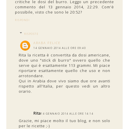
critiche le dosi del burro. Leggo un precedente
commento del 13 gennaio 2014, 22:29. Com'è
possibile, visto che sono le 20:52?
RISPONDI
RISPOSTE
ARABA FELICE
14 GENNAIO 2014 ALLE ORE 09:40
Rita la ricetta è convertita da dosi americane,
dove uno "stick di burro" ovvero quello che
serve qui è esattamente 113 grammi. Mi piace
riportare esattamente quello che uso e non
arrotondare.
Qui in Arabia dove vivo siamo due ore avanti
rispetto all'Italia, per questo vedi un altro
orario.
Rita
14 GENNAIO 2014 ALLE ORE 14:14
Grazie, mi piace molto il tuo blog, e non solo
per le ricette ;-)