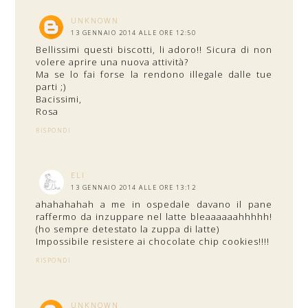
UNKNOWN
13 GENNAIO 2014 ALLE ORE 12:50
Bellissimi questi biscotti, li adoro!! Sicura di non
volere aprire una nuova attività?
Ma se lo fai forse la rendono illegale dalle tue
parti ;)
Bacissimi,
Rosa
RISPONDI
ELI
13 GENNAIO 2014 ALLE ORE 13:12
ahahahahah a me in ospedale davano il pane
raffermo da inzuppare nel latte bleaaaaaahhhhh!
(ho sempre detestato la zuppa di latte)
Impossibile resistere ai chocolate chip cookies!!!!
RISPONDI
UNKNOWN