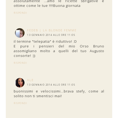
assolutamente ...amo le ricette sbrigative e
ottime come le tue !!!!Buona giornata
RISPONDI
FEDEB | LA BLONDE FEMME
13 GENNAIO 2014 ALLE ORE 11:05
il termine "telepatia" è riduttivo! :D
E pure i pensieri del mio Orso Bruno
assomigliano molto a quelli del tuo Augusto
consorte! :))
RISPONDI
ALE
13 GENNAIO 2014 ALLE ORE 11:05
buonissimi e velocissimi...brava stefy, come al
solito non ti smentisci mai!
RISPONDI