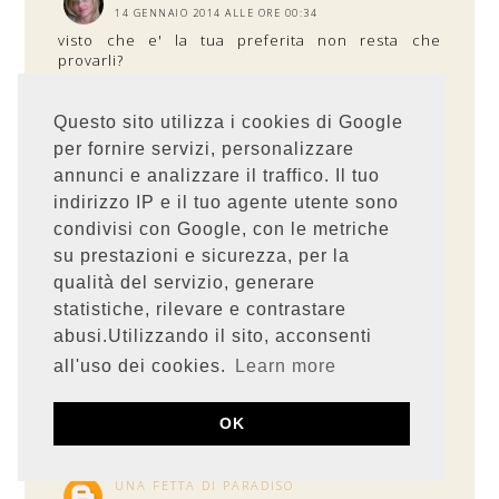
14 GENNAIO 2014 ALLE ORE 00:34
visto che e' la tua preferita non resta che
provarli?
RISPONDI
Questo sito utilizza i cookies di Google
per fornire servizi, personalizzare
ABAYA AND HEELS
annunci e analizzare il traffico. Il tuo
14 GENNAIO 2014 ALLE ORE 10:43
indirizzo IP e il tuo agente utente sono
Corro a prendere gli ingredienti! anche il mio
condivisi con Google, con le metriche
uomo non mangia biscotti... ma io si :)
su prestazioni e sicurezza, per la
RISPONDI
qualità del servizio, generare
statistiche, rilevare e contrastare
GLORIA CUCE'
abusi.Utilizzando il sito, acconsenti
14 GENNAIO 2014 ALLE ORE 11:51
all'uso dei cookies.
Learn more
Perfetti!!!! ;-)
RISPONDI
OK
UNA FETTA DI PARADISO