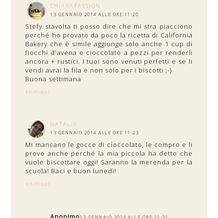
CHIARAPASSION
13 GENNAIO 2014 ALLE ORE 11:20
Stefy stavolta ti posso dire che mi stra piacciono
perché ho provato da poco la ricetta di California
Bakery che è simile aggiunge solo anche 1 cup di
fiocchi d'avena e cioccolato a pezzi per renderli
ancora + rustici. I tuoi sono venuti perfetti e se li
vendi avrai la fila e non solo per i biscotti ;-)
Buona settimana
RISPONDI
NATALIA
13 GENNAIO 2014 ALLE ORE 11:23
Mi mancano le gocce di cioccolato, le compro e li
provo anche perché la mia piccola ha detto che
vuole biscottare oggi! Saranno la merenda per la
scuola! Baci e buon lunedì!
RISPONDI
Anonimo
13 GENNAIO 2014 ALLE ORE 11:31