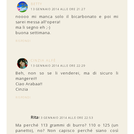
BETTY
13 GENNAIO 2014 ALLE ORE 21:27
noooo mi manca solo il bicarbonato e poi mi
sarei messa all'opera!
ma li segno eh ;-)
buona settimana.
RISPONDI
CINZIA ALFÈ
13 GENNAIO 2014 ALLE ORE 22:29
Beh, non so se li venderei, ma di sicuro li
mangerei!!
Ciao Arabaa!!
Cinzia
RISPONDI
Rita
13 GENNAIO 2014 ALLE ORE 22:53
Ma perché 113 grammi di burro? 110 o 125 (un
panetto), no? Non capisco perché siano così