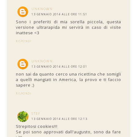
UNKNOWN
13 GENNAIO 2014 ALLE ORE 11:51
Sono i preferiti di mia sorella piccola, questa
versione ultrarapida mi servirà in caso di visite
inattese <3
RISPONDI
UNKNOWN
13 GENNAIO 2014 ALLE ORE 12:01
non sai da quanto cerco una ricettina che somigli
a quelli mangiati in America, la provo e ti faccio
sapere ;)
RISPONDI
STEF
13 GENNAIO 2014 ALLE ORE 12:13
Strepitosi cookies!!!
Se poi sono approvati dall'augusto, sono da fare