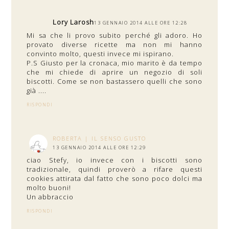
Lory Larosh
13 GENNAIO 2014 ALLE ORE 12:28
Mi sa che li provo subito perché gli adoro. Ho
provato diverse ricette ma non mi hanno
convinto molto, questi invece mi ispirano.
P.S Giusto per la cronaca, mio marito è da tempo
che mi chiede di aprire un negozio di soli
biscotti. Come se non bastassero quelli che sono
già ....
RISPONDI
ROBERTA | IL SENSO GUSTO
13 GENNAIO 2014 ALLE ORE 12:29
ciao Stefy, io invece con i biscotti sono
tradizionale, quindi proverò a rifare questi
cookies attirata dal fatto che sono poco dolci ma
molto buoni!
Un abbraccio
RISPONDI