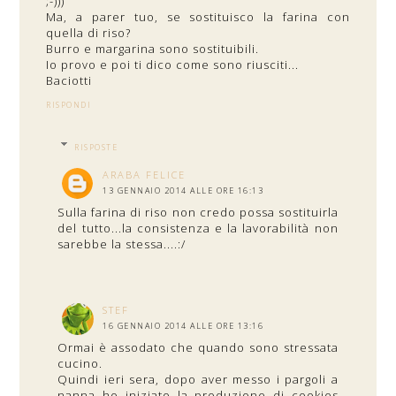
;-)))
Ma, a parer tuo, se sostituisco la farina con
quella di riso?
Burro e margarina sono sostituibili.
Io provo e poi ti dico come sono riusciti...
Baciotti
RISPONDI
RISPOSTE
ARABA FELICE
13 GENNAIO 2014 ALLE ORE 16:13
Sulla farina di riso non credo possa sostituirla
del tutto...la consistenza e la lavorabilità non
sarebbe la stessa....:/
STEF
16 GENNAIO 2014 ALLE ORE 13:16
Ormai è assodato che quando sono stressata
cucino.
Quindi ieri sera, dopo aver messo i pargoli a
nanna ho iniziato la produzione di cookies