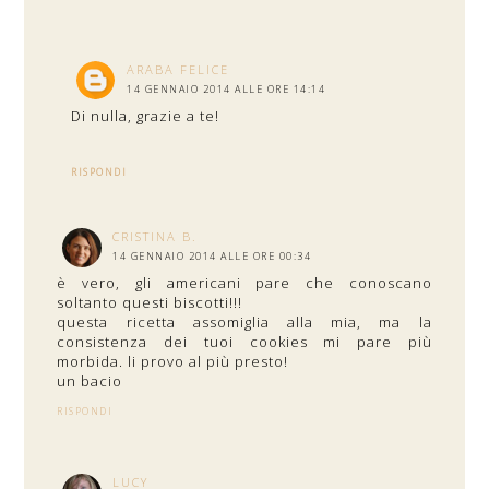
ARABA FELICE
14 GENNAIO 2014 ALLE ORE 14:14
Di nulla, grazie a te!
RISPONDI
CRISTINA B.
14 GENNAIO 2014 ALLE ORE 00:34
è vero, gli americani pare che conoscano
soltanto questi biscotti!!!
questa ricetta assomiglia alla mia, ma la
consistenza dei tuoi cookies mi pare più
morbida. li provo al più presto!
un bacio
RISPONDI
LUCY