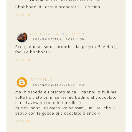
Bbbbbboni!!! Corro a prepararli ... Cristina
RISPONDI
GIULIETTA | ALTERKITCHEN
13 GENNAIO 2014 ALLE ORE 11:39
Ecco, questi sono proprio da provare!! Veloci,
facili e bbbboni :)
RISPONDI
RAFFAELLA
13 GENNAIO 2014 ALLE ORE 11:43
ma in ospedale i biscotti mica li danno! io l'ultima
volta ho visto un miserissimo budino al cioccolato
ma mi avevano tolto le tonsille:-)
questi sono davvero velocissimi, mi sa che li
provo con le gocce di cioccolato bianco:-)
RISPONDI