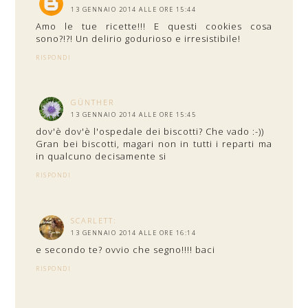
13 GENNAIO 2014 ALLE ORE 15:44
Amo le tue ricette!!! E questi cookies cosa
sono?!?! Un delirio godurioso e irresistibile!
RISPONDI
GÜNTHER
13 GENNAIO 2014 ALLE ORE 15:45
dov'è dov'è l'ospedale dei biscotti? Che vado :-))
Gran bei biscotti, magari non in tutti i reparti ma
in qualcuno decisamente si
RISPONDI
SCARLETT:
13 GENNAIO 2014 ALLE ORE 16:14
e secondo te? ovvio che segno!!!! baci
RISPONDI