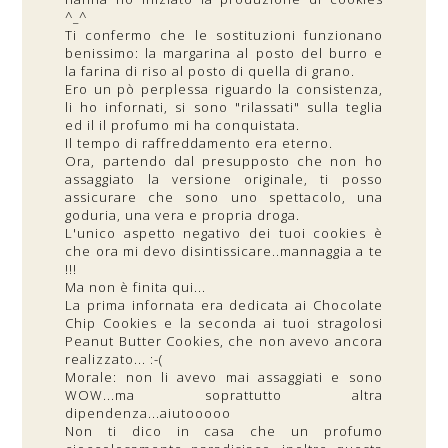
^_^
Ti confermo che le sostituzioni funzionano
benissimo: la margarina al posto del burro e
la farina di riso al posto di quella di grano.
Ero un pò perplessa riguardo la consistenza,
li ho infornati, si sono "rilassati" sulla teglia
ed il il profumo mi ha conquistata.
Il tempo di raffreddamento era eterno.
Ora, partendo dal presupposto che non ho
assaggiato la versione originale, ti posso
assicurare che sono uno spettacolo, una
goduria, una vera e propria droga.
L'unico aspetto negativo dei tuoi cookies è
che ora mi devo disintissicare..mannaggia a te
!!!
Ma non è finita qui...
La prima infornata era dedicata ai Chocolate
Chip Cookies e la seconda ai tuoi stragolosi
Peanut Butter Cookies, che non avevo ancora
realizzato... :-(
Morale: non li avevo mai assaggiati e sono
WOW...ma soprattutto altra
dipendenza...aiutooooo
Non ti dico in casa che un profumo