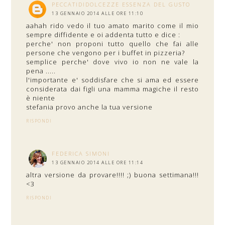
PECCATIDIDOLCEZZE ESSENZA DEL GUSTO
13 GENNAIO 2014 ALLE ORE 11:10
aahah rido vedo il tuo amato marito come il mio
sempre diffidente e oi addenta tutto e dice :
perche' non proponi tutto quello che fai alle
persone che vengono per i buffet in pizzeria?
semplice perche' dove vivo io non ne vale la
pena .....
l'importante e' soddisfare che si ama ed essere
considerata dai figli una mamma magiche il resto
è niente
stefania provo anche la tua versione
RISPONDI
FEDERICA SIMONI
13 GENNAIO 2014 ALLE ORE 11:14
altra versione da provare!!!! ;) buona settimana!!!
<3
RISPONDI