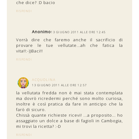
che dice? :D bacio
RISPONDI
Anonimo
13 GIUGNO 2011 ALLE ORE 12:45
Vorrà dire che faremo anche il sacrificio di
provare le tue vellutate...ah che fatica la
vita!!:-))Baci!!
RISPONDI
ACQUOLINA
13 GIUGNO 2011 ALLE ORE 12:57
la vellutata fredda non è mai stata contemplata
ma dovrò ricredermi perché sono molto curiosa,
inoltre è così pratica da fare in anticipo che la
farò di sicuro.
Chissà quante richieste ricevi! ...a proposito... ho
assaggiato un dolce a base di fagioli in Cambogia,
mi trovi la ricetta? :-D
RISPONDI