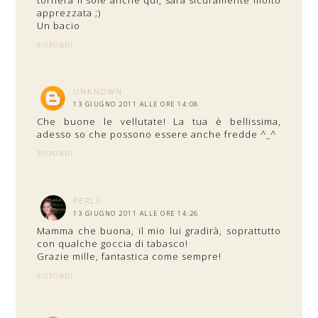
tornerà il sole anche qui, sarà sicuramente molto
apprezzata ;)
Un bacio
RISPONDI
UNKNOWN
13 GIUGNO 2011 ALLE ORE 14:08
Che buone le vellutate! La tua è bellissima,
adesso so che possono essere anche fredde ^_^
RISPONDI
PERLA
13 GIUGNO 2011 ALLE ORE 14:26
Mamma che buona, il mio lui gradirà, soprattutto
con qualche goccia di tabasco!
Grazie mille, fantastica come sempre!
RISPONDI