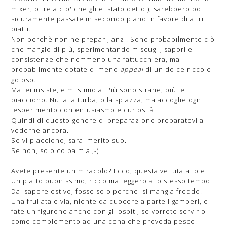
mixer, oltre a cio' che gli e' stato detto ), sarebbero poi
sicuramente passate in secondo piano in favore di altri
piatti.
Non perchè non ne prepari, anzi. Sono probabilmente ciò
che mangio di più, sperimentando miscugli, sapori e
consistenze che nemmeno una fattucchiera, ma
probabilmente dotate di meno
appeal
di un dolce ricco e
goloso.
Ma lei insiste, e mi stimola. Più sono strane, più le
piacciono. Nulla la turba, o la spiazza, ma accoglie ogni
esperimento con entusiasmo e curiosità.
Quindi di questo genere di preparazione preparatevi a
vederne ancora.
Se vi piacciono, sara' merito suo.
Se non, solo colpa mia ;-)
Avete presente un miracolo? Ecco, questa vellutata lo e'.
Un piatto buonissimo, ricco ma leggero allo stesso tempo.
Dal sapore estivo, fosse solo perche' si mangia freddo.
Una frullata e via, niente da cuocere a parte i gamberi, e
fate un figurone anche con gli ospiti, se vorrete servirlo
come complemento ad una cena che preveda pesce.