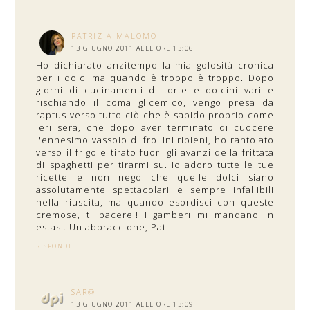
PATRIZIA MALOMO
13 GIUGNO 2011 ALLE ORE 13:06
Ho dichiarato anzitempo la mia golosità cronica
per i dolci ma quando è troppo è troppo. Dopo
giorni di cucinamenti di torte e dolcini vari e
rischiando il coma glicemico, vengo presa da
raptus verso tutto ciò che è sapido proprio come
ieri sera, che dopo aver terminato di cuocere
l'ennesimo vassoio di frollini ripieni, ho rantolato
verso il frigo e tirato fuori gli avanzi della frittata
di spaghetti per tirarmi su. Io adoro tutte le tue
ricette e non nego che quelle dolci siano
assolutamente spettacolari e sempre infallibili
nella riuscita, ma quando esordisci con queste
cremose, ti bacerei! I gamberi mi mandano in
estasi. Un abbraccione, Pat
RISPONDI
SAR@
13 GIUGNO 2011 ALLE ORE 13:09