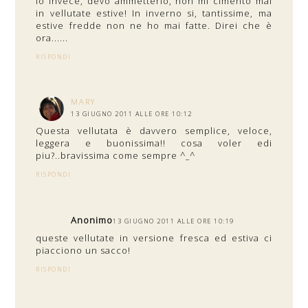
Io invece, devo ammetterlo, non mi cimento mai
in vellutate estive! In inverno si, tantissime, ma
estive fredde non ne ho mai fatte. Direi che è
ora......
RISPONDI
MARY
13 GIUGNO 2011 ALLE ORE 10:12
Questa vellutata è davvero semplice, veloce,
leggera e buonissima!! cosa voler edi
piu?..bravissima come sempre ^_^
RISPONDI
Anonimo
13 GIUGNO 2011 ALLE ORE 10:19
queste vellutate in versione fresca ed estiva ci
piacciono un sacco!
RISPONDI