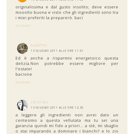
originalissima e dal gusto insolito; deve essere
mooolto buona e visto che gli ingredienti sono tra
i miei preferiti la preparerò. baci
RISPONDI
SARETTA
13 GIUGNO 2011 ALLE ORE 11:51
Ed è anche a risparmio energetoico questa
delizia.Non potrebbe essere migliore per
l'estate!
bacione
RISPONDI
CRISTINA
13 GIUGNO 2011 ALLE ORE 12:36
a leggere gli ingredienti non avrei dato un
centesimo a questa vellutata ma tu sei una
garanzia quindi mi fido a priori... a stè, mi sbaglio
o stai imparando a dominare i bianchi? e lo zio