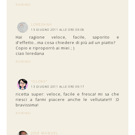
RISPONDI
LOREDANA
13 GIUGNO 2011 ALLE ORE 09:08
Hai ragione veloce, facile, saporito e
d'effetto...ma cosa chiedere di più ad un piatto?
Copio e riproporrò ai miei ; )
ciao loredana
RISPONDI
°GLO83°
13 GIUGNO 2011 ALLE ORE 09:17
ricetta super: veloce, facile e fresca! mi sa che
riesci a farmi piacere anche le vellutate!!! :D
bravissima!
RISPONDI
JOSÉ MANUEL