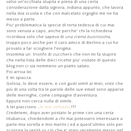
valso un'occhiata stupita e piena di una certa
considerazione dalla signora, indiana appunto, che lavora
nella mia scuola e che con malcelato orgoglio me ne ha
messo a parte.
Piu' problematica la specie di torta tedesca di cui mai
sono venuta a capo, anche perche' chi la richiedeva
ricordava solo che sapeva di
una crema buonissima
,
troppo poco anche per il caro amico di Berlino a cui ho
provato a far sciogliere l'enigma.
Insomma un trionfo di zucchero che non mi fa stupire
che nella lista delle dieci ricette piu' visitate di questo
blog non ci sia nemmeno un piatto salato.
Poi arriva lei.
E mi spiazza.
Golosa, lo deve essere, e con gusti simili ai miei, visto che
più di una volta tra le parole delle sue email sono apparse
delle meringhe, come compagne d'avventura.
Eppure non cerca nulla di simile.
A lei piacciono...
le mie vellutate
???
Credetemi, dopo aver postato le prime con una certa
titubanza, chiedendomi a chi mai potessero interessare a
parte mia sorella e mio marito ( ed a quest'ultimo solo per
scoprire la verità su ciò che e' stato veramente messo nel