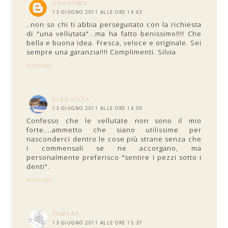
UNKNOWN
13 GIUGNO 2011 ALLE ORE 14:43
..non so chi ti abbia perseguitato con la richiesta
di "una vellutata"...ma ha fatto benissimo!!!! Che
bella e buona idea. Fresca, veloce e originale. Sei
sempre una garanzia!!!! Complimenti. Silvia
RISPONDI
ELENUCCIA
13 GIUGNO 2011 ALLE ORE 14:59
Confesso che le vellutate non sono il mio
forte....ammetto che siano utilissime per
nasconderci dentro le cose più strane senza che
i commensali se ne accorgano, ma
personalmente preferisco "sentire i pezzi sotto i
denti".
RISPONDI
TAMARA
13 GIUGNO 2011 ALLE ORE 15:37