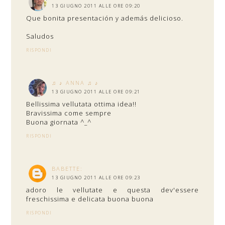
13 GIUGNO 2011 ALLE ORE 09:20
Que bonita presentación y además delicioso.
Saludos
RISPONDI
♫ ♪ ANNA ♫ ♪
13 GIUGNO 2011 ALLE ORE 09:21
Bellissima vellutata ottima idea!!
Bravissima come sempre
Buona giornata ^_^
RISPONDI
BABETTE:
13 GIUGNO 2011 ALLE ORE 09:23
adoro le vellutate e questa dev'essere
freschissima e delicata buona buona
RISPONDI