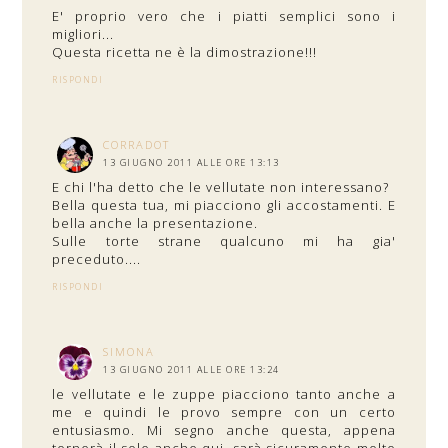
E' proprio vero che i piatti semplici sono i
migliori...
Questa ricetta ne è la dimostrazione!!!
RISPONDI
CORRADOT
13 GIUGNO 2011 ALLE ORE 13:13
E chi l'ha detto che le vellutate non interessano?
Bella questa tua, mi piacciono gli accostamenti. E
bella anche la presentazione.
Sulle torte strane qualcuno mi ha gia'
preceduto....
RISPONDI
SIMONA
13 GIUGNO 2011 ALLE ORE 13:24
le vellutate e le zuppe piacciono tanto anche a
me e quindi le provo sempre con un certo
entusiasmo. Mi segno anche questa, appena