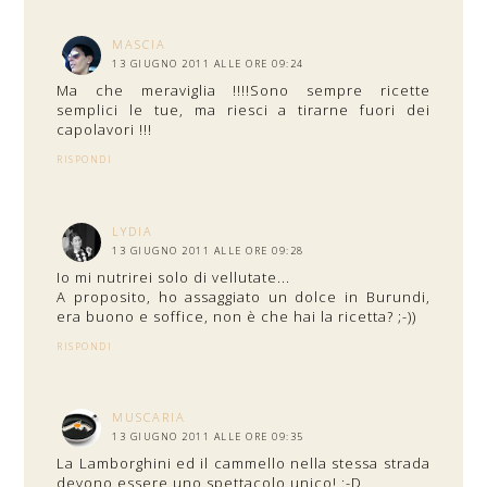
MASCIA
13 GIUGNO 2011 ALLE ORE 09:24
Ma che meraviglia !!!!Sono sempre ricette
semplici le tue, ma riesci a tirarne fuori dei
capolavori !!!
RISPONDI
LYDIA
13 GIUGNO 2011 ALLE ORE 09:28
Io mi nutrirei solo di vellutate...
A proposito, ho assaggiato un dolce in Burundi,
era buono e soffice, non è che hai la ricetta? ;-))
RISPONDI
MUSCARIA
13 GIUGNO 2011 ALLE ORE 09:35
La Lamborghini ed il cammello nella stessa strada
devono essere uno spettacolo unico! :-D