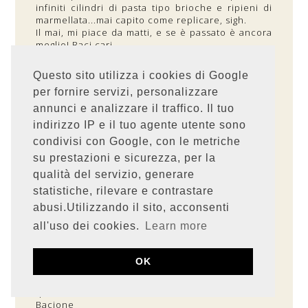
infiniti cilindri di pasta tipo brioche e ripieni di
marmellata...mai capito come replicare, sigh.
Il mai, mi piace da matti, e se è passato è ancora
meglio! Baci cari
RISPONDI
Questo sito utilizza i cookies di Google
per fornire servizi, personalizzare
annunci e analizzare il traffico. Il tuo
UNKNOWN
13 GIUGNO 2011 ALLE ORE 17:47
indirizzo IP e il tuo agente utente sono
questa vellutata è davvero delicatissima!
condivisi con Google, con le metriche
complimenti!
su prestazioni e sicurezza, per la
Mi unisco alla signora: sperimenta pure, così io
ripropongo e gusto volentieri! Un bacione! :)
qualità del servizio, generare
statistiche, rilevare e contrastare
RISPONDI
abusi.Utilizzando il sito, acconsenti
all'uso dei cookies.
Learn more
KITTYS KITCHEN
13 GIUGNO 2011 ALLE ORE 17:48
OK
Ciao tesoro, ecco queste ricette senza cottura
sono proprio un rifugio sicuro in estate oltre tuto
questa versione di velutata è anche molto chic!
Bacione