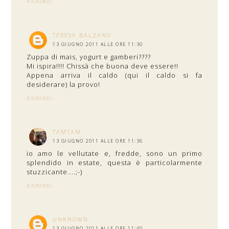
RISPONDI
TERESA BALZANO
13 GIUGNO 2011 ALLE ORE 11:30
Zuppa di mais, yogurt e gamberi????
Mi ispira!!!! Chissà che buona deve essere!!
Appena arriva il caldo (qui il caldo si fa
desiderare) la provo!
RISPONDI
TAMTAM
13 GIUGNO 2011 ALLE ORE 11:36
io amo le vellutate e, fredde, sono un primo
splendido in estate, questa è particolarmente
stuzzicante....;-)
RISPONDI
UNKNOWN
13 GIUGNO 2011 ALLE ORE 11:40