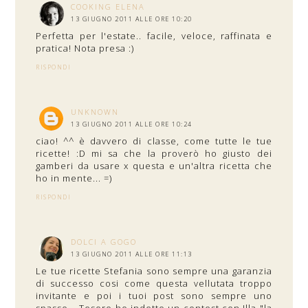
COOKING ELENA
13 GIUGNO 2011 ALLE ORE 10:20
Perfetta per l'estate.. facile, veloce, raffinata e
pratica! Nota presa :)
RISPONDI
UNKNOWN
13 GIUGNO 2011 ALLE ORE 10:24
ciao! ^^ è davvero di classe, come tutte le tue
ricette! :D mi sa che la proverò ho giusto dei
gamberi da usare x questa e un'altra ricetta che
ho in mente... =)
RISPONDI
DOLCI A GOGO
13 GIUGNO 2011 ALLE ORE 11:13
Le tue ricette Stefania sono sempre una garanzia
di successo cosi come questa vellutata troppo
invitante e poi i tuoi post sono sempre uno