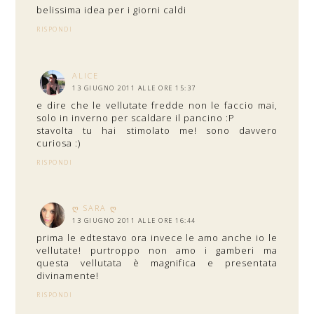
belissima idea per i giorni caldi
RISPONDI
ALICE
13 GIUGNO 2011 ALLE ORE 15:37
e dire che le vellutate fredde non le faccio mai,
solo in inverno per scaldare il pancino :P
stavolta tu hai stimolato me! sono davvero
curiosa :)
RISPONDI
Ღ SARA Ღ
13 GIUGNO 2011 ALLE ORE 16:44
prima le edtestavo ora invece le amo anche io le
vellutate! purtroppo non amo i gamberi ma
questa vellutata è magnifica e presentata
divinamente!
RISPONDI