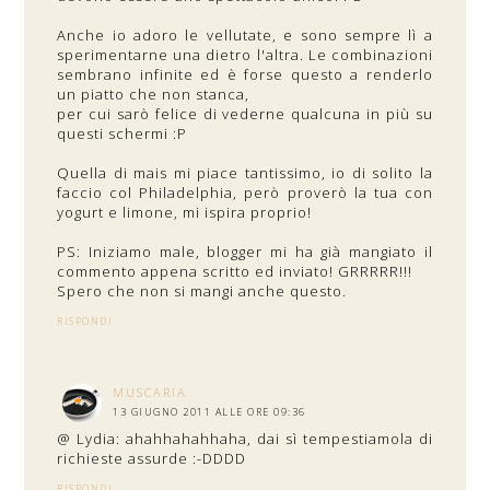
Anche io adoro le vellutate, e sono sempre lì a
sperimentarne una dietro l'altra. Le combinazioni
sembrano infinite ed è forse questo a renderlo
un piatto che non stanca,
per cui sarò felice di vederne qualcuna in più su
questi schermi :P
Quella di mais mi piace tantissimo, io di solito la
faccio col Philadelphia, però proverò la tua con
yogurt e limone, mi ispira proprio!
PS: Iniziamo male, blogger mi ha già mangiato il
commento appena scritto ed inviato! GRRRRR!!!
Spero che non si mangi anche questo.
RISPONDI
MUSCARIA
13 GIUGNO 2011 ALLE ORE 09:36
@ Lydia: ahahhahahhaha, dai sì tempestiamola di
richieste assurde :-DDDD
RISPONDI