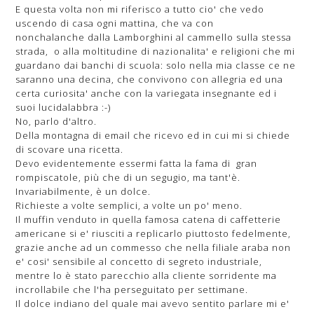
E questa volta non mi riferisco a tutto cio' che vedo
uscendo di casa ogni mattina, che va con
nonchalanche dalla Lamborghini al cammello sulla stessa
strada, o alla moltitudine di nazionalita' e religioni che mi
guardano dai banchi di scuola: solo nella mia classe ce ne
saranno una decina, che convivono con allegria ed una
certa curiosita' anche con la variegata insegnante ed i
suoi lucidalabbra :-)
No, parlo d'altro.
Della montagna di email che ricevo ed in cui mi si chiede
di scovare una ricetta.
Devo evidentemente essermi fatta la fama di gran
rompiscatole, più che di un segugio, ma tant'è.
Invariabilmente, è un dolce.
Richieste a volte semplici, a volte un po' meno.
Il muffin venduto in quella famosa catena di caffetterie
americane si e' riusciti a replicarlo piuttosto fedelmente,
grazie anche ad un commesso che nella filiale araba non
e' cosi' sensibile al concetto di segreto industriale,
mentre lo è stato parecchio alla cliente sorridente ma
incrollabile che l'ha perseguitato per settimane.
Il dolce indiano del quale mai avevo sentito parlare mi e'