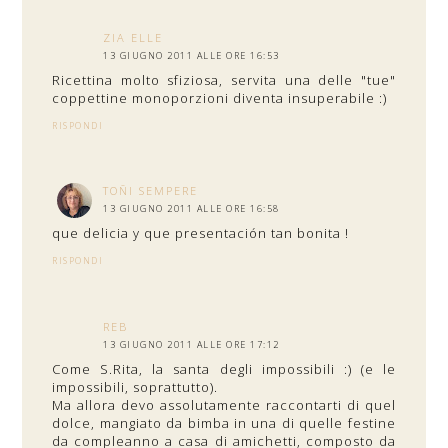
ZIA ELLE
13 GIUGNO 2011 ALLE ORE 16:53
Ricettina molto sfiziosa, servita una delle "tue"
coppettine monoporzioni diventa insuperabile :)
RISPONDI
TOÑI SEMPERE
13 GIUGNO 2011 ALLE ORE 16:58
que delicia y que presentación tan bonita !
RISPONDI
REB
13 GIUGNO 2011 ALLE ORE 17:12
Come S.Rita, la santa degli impossibili :) (e le
impossibili, soprattutto).
Ma allora devo assolutamente raccontarti di quel
dolce, mangiato da bimba in una di quelle festine
da compleanno a casa di amichetti, composto da