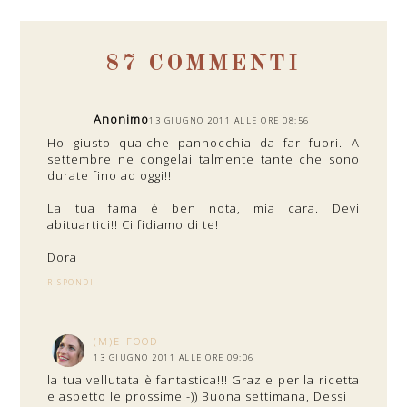
87 COMMENTI
Anonimo
13 GIUGNO 2011 ALLE ORE 08:56
Ho giusto qualche pannocchia da far fuori. A
settembre ne congelai talmente tante che sono
durate fino ad oggi!!
La tua fama è ben nota, mia cara. Devi
abituartici!! Ci fidiamo di te!
Dora
RISPONDI
(M)E-FOOD
13 GIUGNO 2011 ALLE ORE 09:06
la tua vellutata è fantastica!!! Grazie per la ricetta
e aspetto le prossime:-)) Buona settimana, Dessi