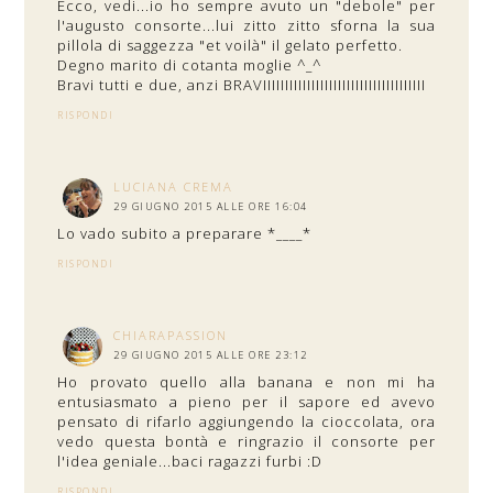
Ecco, vedi...io ho sempre avuto un "debole" per
l'augusto consorte...lui zitto zitto sforna la sua
pillola di saggezza "et voilà" il gelato perfetto.
Degno marito di cotanta moglie ^_^
Bravi tutti e due, anzi BRAVIIIIIIIIIIIIIIIIIIIIIIIIIIIIIIIIIIIII
RISPONDI
LUCIANA CREMA
29 GIUGNO 2015 ALLE ORE 16:04
Lo vado subito a preparare *____*
RISPONDI
CHIARAPASSION
29 GIUGNO 2015 ALLE ORE 23:12
Ho provato quello alla banana e non mi ha
entusiasmato a pieno per il sapore ed avevo
pensato di rifarlo aggiungendo la cioccolata, ora
vedo questa bontà e ringrazio il consorte per
l'idea geniale...baci ragazzi furbi :D
RISPONDI