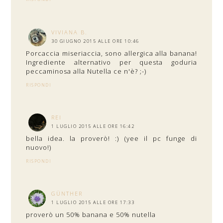
VIVIANA B.
30 GIUGNO 2015 ALLE ORE 10:46
Porcaccia miseriaccia, sono allergica alla banana!
Ingrediente alternativo per questa goduria
peccaminosa alla Nutella ce n'è? ;-)
RISPONDI
REI
1 LUGLIO 2015 ALLE ORE 16:42
bella idea. la proverò! :) (yee il pc funge di
nuovo!)
RISPONDI
GÜNTHER
1 LUGLIO 2015 ALLE ORE 17:33
proverò un 50% banana e 50% nutella