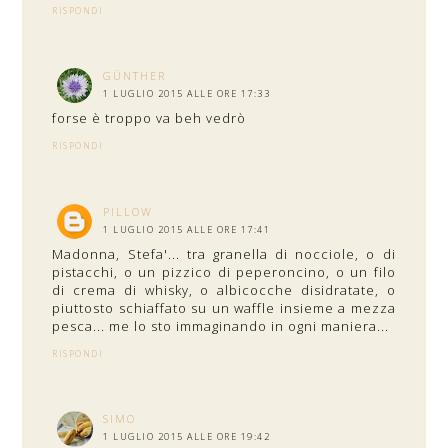
RISPONDI
GÜNTHER
1 LUGLIO 2015 ALLE ORE 17:33
forse è troppo va beh vedrò
RISPONDI
PILLOW
1 LUGLIO 2015 ALLE ORE 17:41
Madonna, Stefa'... tra granella di nocciole, o di
pistacchi, o un pizzico di peperoncino, o un filo
di crema di whisky, o albicocche disidratate, o
piuttosto schiaffato su un waffle insieme a mezza
pesca... me lo sto immaginando in ogni maniera...
RISPONDI
SIMO
1 LUGLIO 2015 ALLE ORE 19:42