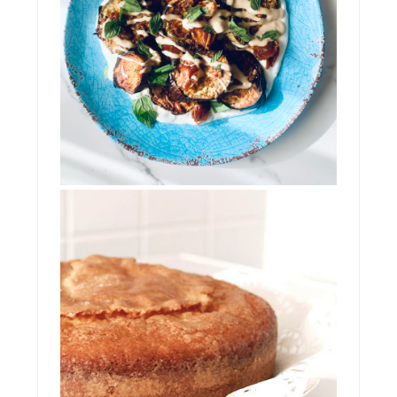
E TAHINI
Ci si può innamorare di una insalata di
melanzane? Ebbene, provate questa e mi
saprete dire. Glute...
TORTA ALLO YOGURT DI
MAMMA
Oggi è il mio compleanno. Ma non starò a
farvi vedere il cheesecake che è in frigo
pronto per stase...