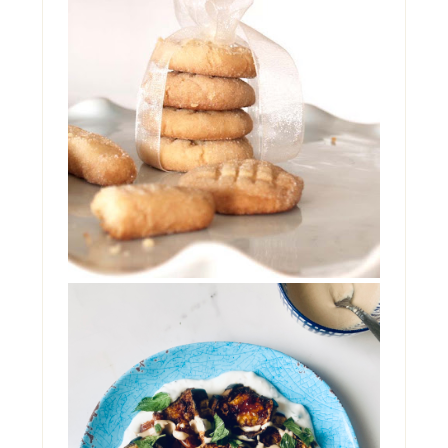
BISCOTTI DI MAIONESE
No, non sono impazzita. Non ho preso
troppo sole senza cappello, ne' troppo caldo
in giardino. Non s...
INSALATA DI ELANZANE
CON DATTERI, YOGURT