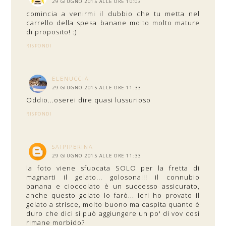
29 GIUGNO 2015 ALLE ORE 10:03
comincia a venirmi il dubbio che tu metta nel
carrello della spesa banane molto molto mature
di proposito! :)
RISPONDI
ELENUCCIA
29 GIUGNO 2015 ALLE ORE 11:33
Oddio...oserei dire quasi lussurioso
RISPONDI
SAIPIPERINA
29 GIUGNO 2015 ALLE ORE 11:33
la foto viene sfuocata SOLO per la fretta di
magnarti il gelato... golosona!!! il connubio
banana e cioccolato è un successo assicurato,
anche questo gelato lo farò... ieri ho provato il
gelato a strisce, molto buono ma caspita quanto è
duro che dici si può aggiungere un po' di vov così
rimane morbido?