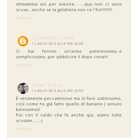
ohmamma sto per svenire........qua non ci sono
scuse...anche se la gelatiera non ce l'ho!!!!!!!!!
RISPONDI
LA SUITE DEL GUSTO
1 LUGLIO 2015 ALLE ORE 22:08
Ci hai fornito un'arma potentissima..e
semplicissima..per addolcire il dopo cena!!!
RISPONDI
FRANCI E VALE
1 LUGLIO 2015 ALLE ORE 23:59
É veramente peccaminoso ma lo farò subitissimo,
così come ho già fatto quello di banane ( venuto
benissimo)!
Poi con il caldo che fa anche qui, siamo tutte
scusate.....:-)
RISPONDI