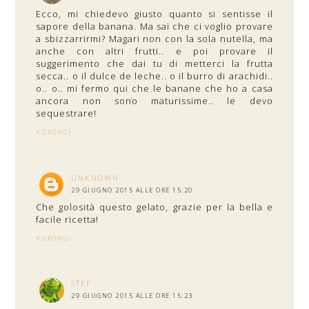
Ecco, mi chiedevo giusto quanto si sentisse il
sapore della banana. Ma sai che ci voglio provare
a sbizzarrirmi? Magari non con la sola nutella, ma
anche con altri frutti.. e poi provare il
suggerimento che dai tu di metterci la frutta
secca.. o il dulce de leche.. o il burro di arachidi..
o.. o.. mi fermo qui che le banane che ho a casa
ancora non sono maturissime.. le devo
sequestrare!
RISPONDI
UNKNOWN
29 GIUGNO 2015 ALLE ORE 15:20
Che golosità questo gelato, grazie per la bella e
facile ricetta!
RISPONDI
STEF
29 GIUGNO 2015 ALLE ORE 15:23