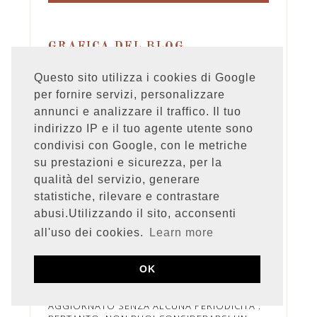
GRAFICA DEL BLOG
Questo sito utilizza i cookies di Google
per fornire servizi, personalizzare
annunci e analizzare il traffico. Il tuo
indirizzo IP e il tuo agente utente sono
condivisi con Google, con le metriche
su prestazioni e sicurezza, per la
qualità del servizio, generare
Foto e testi di questo blog sono proprietà
statistiche, rilevare e contrastare
esclusiva di Stefania Orlando. Il loro uso è
abusi.Utilizzando il sito, acconsenti
concesso solo previa autorizzazione
dell'autrice.
all'uso dei cookies.
Learn more
OK
QUESTO BLOG NON RAPPRESENTA UNA
TESTATA GIORNALISTICA, IN QUANTO VIENE
AGGIORNATO SENZA ALCUNA PERIODICITA'.