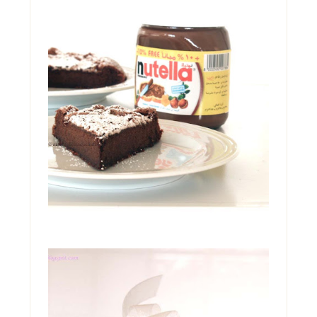
TORTA MAGICA ALLA
NUTELLA, IN DUE
INGREDIENTI!
Una condanna. Una perdizione. Una droga.
Un'ossessione. Tutte in quel barattolo. E se
ne ...