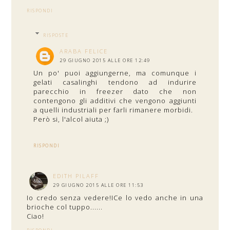
RISPONDI
RISPOSTE
ARABA FELICE
29 GIUGNO 2015 ALLE ORE 12:49
Un po' puoi aggiungerne, ma comunque i
gelati casalinghi tendono ad indurire
parecchio in freezer dato che non
contengono gli additivi che vengono aggiunti
a quelli industriali per farli rimanere morbidi.
Però si, l'alcol aiuta ;)
RISPONDI
EDITH PILAFF
29 GIUGNO 2015 ALLE ORE 11:53
Io credo senza vedere!ICe lo vedo anche in una
brioche col tuppo......
Ciao!