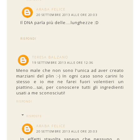
ARABA FELICE
20 SETTEMBRE 2013 ALLE ORE 20:03
Il DNA parla più delle....lunghezze :D
RISPONDI
TERESA BALZANO
19 SETTEMBRE 2013 ALLE ORE 12:36
Meno male che non sono l'unica ad aver creato
marziani del plin :-) In ogni caso sono carini lo
stesso e io me ne farei fuori volentieri un
piattino...sai, per conoscere tutti gli ingredienti
usati a me sconosciuti!
RISPONDI
RISPOSTE
ARABA FELICE
20 SETTEMBRE 2013 ALLE ORE 20:03
In effetti stavolta sapevo che nessuno, o