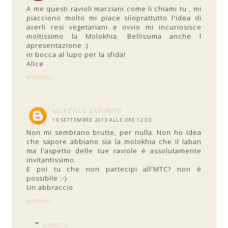
A me questi ravioli marziani come li chiami tu , mi
piacciono molto mi piace siìoprattutto l'idea di
averli resi vegetariani e ovvio mi incuriosisce
moltissimo la Molokhia. Bellissima anche l
apresentazione :)
in bocca al lupo per la sfida!
Alice
RISPONDI
MURZILLO SAPORITO
19 SETTEMBRE 2013 ALLE ORE 12:03
Non mi sembrano brutte, per nulla. Non ho idea
che sapore abbiano sia la molokhia che il laban
ma l'aspetto delle tue raviole è assolutamente
invitantissimo.
E poi tu che non partecipi all'MTC? non è
possibile :-)
Un abbraccio
RISPONDI
RISPOSTE