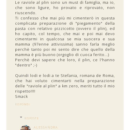
Le raviole al plin sono un must di famiglia, ma io,
che sono ligure, ho provato e riprovato, non
riuscendo.
Ti confesso che mai più mi cimenterò in questa
complicata preparazione di "piegamento" della
pasta con relativo pizzicotto (ovvero il plin), ed
ho capito, col tempo, che mai e poi mai devo
cimentarmi in qualcosa se mia suocera e sua
mamma (97enne attivissima) sanno farla meglio
perchè tanto poi mi sento dire che quello della
mamma è più buono (orgoglio di cuoca ferito...)
Perchè devi sapere che loro, il plin, ce l'hanno
"dentro" ;-)
Quindi lodi e lodi a te Stefania, romana de Roma,
che hai voluto cimentarti nella preparazione
delle "raviole al plin" a km zero, meriti tutto il mio
rispetto!!!!
Smack
RISPONDI
RISPOSTE
ALESSANDRA