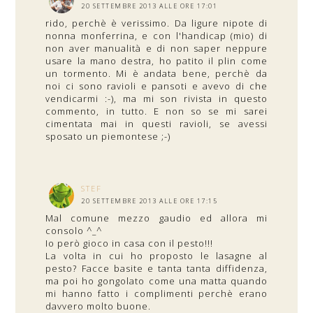
20 SETTEMBRE 2013 ALLE ORE 17:01
rido, perchè è verissimo. Da ligure nipote di
nonna monferrina, e con l'handicap (mio) di
non aver manualità e di non saper neppure
usare la mano destra, ho patito il plin come
un tormento. Mi è andata bene, perchè da
noi ci sono ravioli e pansoti e avevo di che
vendicarmi :-), ma mi son rivista in questo
commento, in tutto. E non so se mi sarei
cimentata mai in questi ravioli, se avessi
sposato un piemontese ;-)
STEF
20 SETTEMBRE 2013 ALLE ORE 17:15
Mal comune mezzo gaudio ed allora mi
consolo ^_^
Io però gioco in casa con il pesto!!!
La volta in cui ho proposto le lasagne al
pesto? Facce basite e tanta tanta diffidenza,
ma poi ho gongolato come una matta quando
mi hanno fatto i complimenti perchè erano
davvero molto buone.