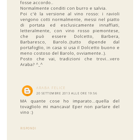
fosse accordo..
Normalmente conditi con burro e salvia.
Poi c'è la versione al vino rosso: i ravioli
vengono cotti normalmente, messi nel piatto
di portata ed esclusicamente innaffiati,
letteralmente, con vino rosso piemontese,
che può essere Dolcetto, Barbera,
Barbaresco, Barolo..(tutto dipende dal
portafoglio, in casa si usa il Dolcetto buono e
meno costoso del Barolo, ovviamente..).
Posto che vai, tradizioni che trovi...vero
Araba? ^_^
ARABA FELICE
20 SETTEMBRE 2013 ALLE ORE 19:56
MA quante cose ho imparato...quella del
tovagliolo mi mancava! Eper non parlare del
vino :)
RISPONDI