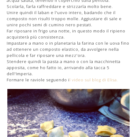
acqua salata, tenendo il coperchio sulla pentola.
Scolarla, farla raffreddare e strizzarla molto bene.
Unire quindi il laban e l'uovo intero, badando che il
composto non risulti troppo molle. Aggiustare di sale e
unire pochi semi di cumino nero pestati.
Far riposare in frigo una notte, in questo modo il ripieno
acquisterà più consistenza.
Impastare a mano o in planetaria la farina con le uova fino
ad ottenere un composto elastico, da avvolgere nella
pellicola e far riposare una mezz'ora.
Stendere quindi la pasta a mano o con la macchinetta
apposita, come ho fatto io, arrivando alla tacca 5
dell'Imperia.
Formare le raviole seguendo i
l video sul blog di Elisa.