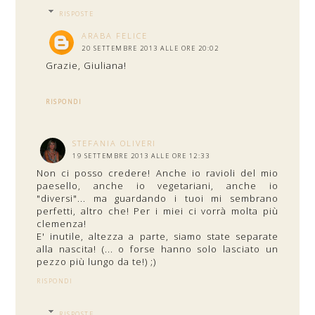
RISPOSTE
ARABA FELICE
20 SETTEMBRE 2013 ALLE ORE 20:02
Grazie, Giuliana!
RISPONDI
STEFANIA OLIVERI
19 SETTEMBRE 2013 ALLE ORE 12:33
Non ci posso credere! Anche io ravioli del mio
paesello, anche io vegetariani, anche io
"diversi"... ma guardando i tuoi mi sembrano
perfetti, altro che! Per i miei ci vorrà molta più
clemenza!
E' inutile, altezza a parte, siamo state separate
alla nascita! (... o forse hanno solo lasciato un
pezzo più lungo da te!) ;)
RISPONDI
RISPOSTE