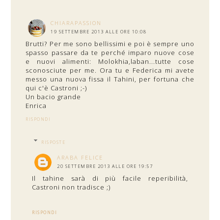
CHIARAPASSION
19 SETTEMBRE 2013 ALLE ORE 10:08
Brutti? Per me sono bellissimi e poi è sempre uno
spasso passare da te perché imparo nuove cose
e nuovi alimenti: Molokhia,laban...tutte cose
sconosciute per me. Ora tu e Federica mi avete
messo una nuova fissa il Tahini, per fortuna che
qui c'è Castroni ;-)
Un bacio grande
Enrica
RISPONDI
RISPOSTE
ARABA FELICE
20 SETTEMBRE 2013 ALLE ORE 19:57
Il tahine sarà di più facile reperibilità,
Castroni non tradisce ;)
RISPONDI