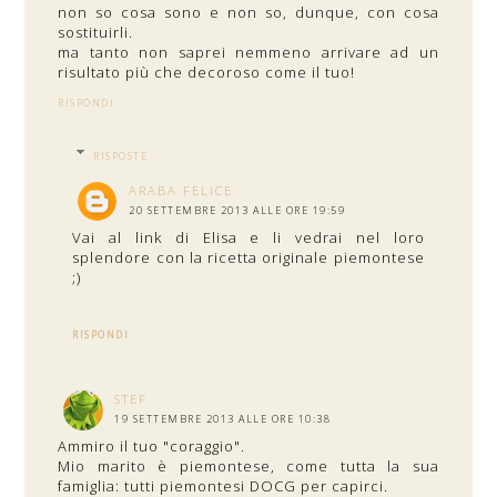
non so cosa sono e non so, dunque, con cosa
sostituirli.
ma tanto non saprei nemmeno arrivare ad un
risultato più che decoroso come il tuo!
RISPONDI
RISPOSTE
ARABA FELICE
20 SETTEMBRE 2013 ALLE ORE 19:59
Vai al link di Elisa e li vedrai nel loro
splendore con la ricetta originale piemontese
;)
RISPONDI
STEF
19 SETTEMBRE 2013 ALLE ORE 10:38
Ammiro il tuo "coraggio".
Mio marito è piemontese, come tutta la sua
famiglia: tutti piemontesi DOCG per capirci.