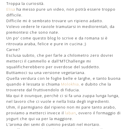
Troppa la curiosità.
Elisa
ha messo pure un video, non potrà essere troppo
difficile.
Difficile mi è sembrato trovare un ripieno adatto.
Volevo vedere le raviole tramutarsi in mediorentali, da
piemontesi che sono nate.
Un po' come questo blog lo scrive e da romana si è
ritrovata araba, felice e pure in cucina ;)
Carne?
Esclusa subito, che per farle a chilometro zero dovrei
metterci il cammello e dall'MTChallenge mi
squalificherebbero per overdose del suddetto.
Buttiamoci su una versione vegetariana.
Quella verdura con le foglie belle e larghe, e tanto buona
quando è lessata si chiama
Molokhia,
e dubito che la
troverete dal fruttivendolo di fiducia.
Ma qui è ovunque, perchè ci si fa una zuppa lunga lunga,
nel lavoro che ci vuole e nella lista degli ingredienti.
Uhm, il parmigiano dal ripieno non mi pare tanto arabo,
proviamo a metterci invece il
laban
, ovvero il formaggio di
yogurt che qui va per la maggiore.
L'aroma dei semi di cumino pestati nel mortaio.