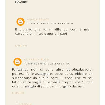
Evvaiii!!!
ARABA FELICE
20 SETTEMBRE 2013 ALLE ORE 20:00
E diciamo che io mi difendo con la mia
carbonara ....;) ad ognuno il suo!
RISPONDI
ANNARITA ROSSI
19 SETTEMBRE 2013 ALLE ORE 11:16
Fantastica non ci sono altre parole..davvero.
potresti farle assaggiare, secondo avrebbero un
successone da quelle parti. Ci credi che mi hai
fatto venire voglia di provarle proprio così?....con
quel formaggio di yogurt mi intrigano davvero.
RISPONDI
RISPOSTE