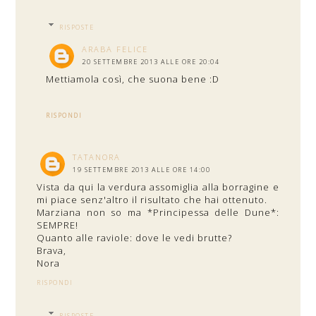
RISPOSTE
ARABA FELICE
20 SETTEMBRE 2013 ALLE ORE 20:04
Mettiamola così, che suona bene :D
RISPONDI
TATANORA
19 SETTEMBRE 2013 ALLE ORE 14:00
Vista da qui la verdura assomiglia alla borragine e
mi piace senz'altro il risultato che hai ottenuto.
Marziana non so ma *Principessa delle Dune*:
SEMPRE!
Quanto alle raviole: dove le vedi brutte?
Brava,
Nora
RISPONDI
RISPOSTE