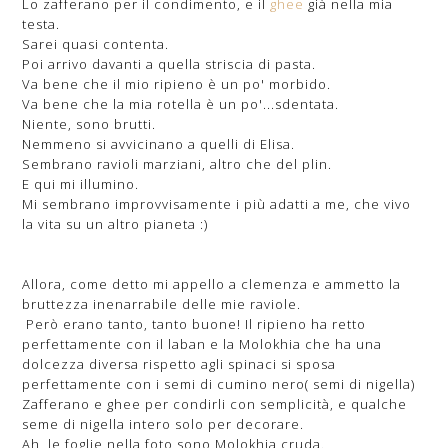
Lo zafferano per il condimento, e il
ghee
già nella mia
testa.
Sarei quasi contenta.
Poi arrivo davanti a quella striscia di pasta.
Va bene che il mio ripieno è un po' morbido.
Va bene che la mia rotella è un po'...sdentata.
Niente, sono brutti.
Nemmeno si avvicinano a quelli di Elisa.
Sembrano ravioli marziani, altro che del plin.
E qui mi illumino.
Mi sembrano improvvisamente i più adatti a me, che vivo
la vita su un altro pianeta :)
Allora, come detto mi appello a clemenza e ammetto la
bruttezza inenarrabile delle mie raviole.
Però erano tanto, tanto buone! Il ripieno ha retto
perfettamente con il laban e la Molokhia che ha una
dolcezza diversa rispetto agli spinaci si sposa
perfettamente con i semi di cumino nero( semi di nigella)
Zafferano e ghee per condirli con semplicità, e qualche
seme di nigella intero solo per decorare.
Ah, le foglie nella foto sono Molokhia cruda.