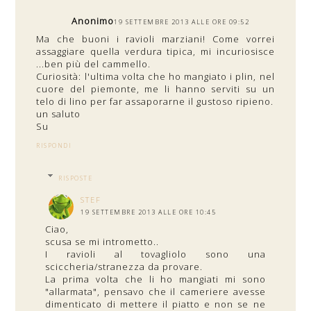
Anonimo
19 SETTEMBRE 2013 ALLE ORE 09:52
Ma che buoni i ravioli marziani! Come vorrei
assaggiare quella verdura tipica, mi incuriosisce
...ben più del cammello.
Curiosità: l'ultima volta che ho mangiato i plin, nel
cuore del piemonte, me li hanno serviti su un
telo di lino per far assaporarne il gustoso ripieno.
un saluto
Su
RISPONDI
RISPOSTE
STEF
19 SETTEMBRE 2013 ALLE ORE 10:45
Ciao,
scusa se mi intrometto..
I ravioli al tovagliolo sono una
sciccheria/stranezza da provare.
La prima volta che li ho mangiati mi sono
"allarmata", pensavo che il cameriere avesse
dimenticato di mettere il piatto e non se ne