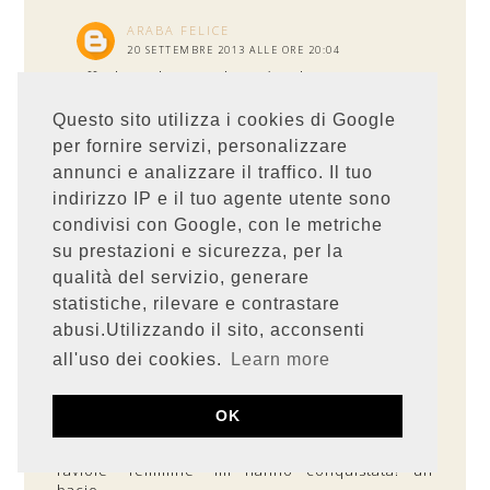
ARABA FELICE
20 SETTEMBRE 2013 ALLE ORE 20:04
Difficile descriverla, è buonissima e
dolce...ma se la scovi provala!
Questo sito utilizza i cookies di Google
per fornire servizi, personalizzare
RISPONDI
annunci e analizzare il traffico. Il tuo
indirizzo IP e il tuo agente utente sono
UNKNOWN
condivisi con Google, con le metriche
19 SETTEMBRE 2013 ALLE ORE 14:38
su prestazioni e sicurezza, per la
A me sembrano bellissimi!!!! E sicuramente
qualità del servizio, generare
saranno squisiti:)!!! Un bacione Stefania e buona
serata!
statistiche, rilevare e contrastare
abusi.Utilizzando il sito, acconsenti
RISPONDI
all'uso dei cookies.
Learn more
L'ALBERO DELLA CARAMBOLA
OK
19 SETTEMBRE 2013 ALLE ORE 15:13
Ma che bellezza cara mia arabetta! Queste
raviole "femmine" mi hanno conquistata! un