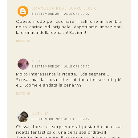
EMANUELA PANE BURRO E ALICI
8 SETTEMBRE 2011 ALLE ORE 09:07
Questo modo per cucinare il salmone mi sembra
nolto carino ed originale. Aspettiamo impazienti
la cronaca della cena ;-)! Bacioni!
RISPONDI
ARTÙ
8 SETTEMBRE 2011 ALLE ORE 09:10
Molto interessante la ricetta.....da segnare....
Scusa ma la cosa che mi incuriosisce di più
è......come è andata la cena????
RISPONDI
NATALIA
8 SETTEMBRE 2011 ALLE ORE 09:12
Chissà, forse ci sorprenderai postando una sua
ricetta fantastica di una cena sbalorditiva!!
Aspetto impaziente il resoconto, intanto segno