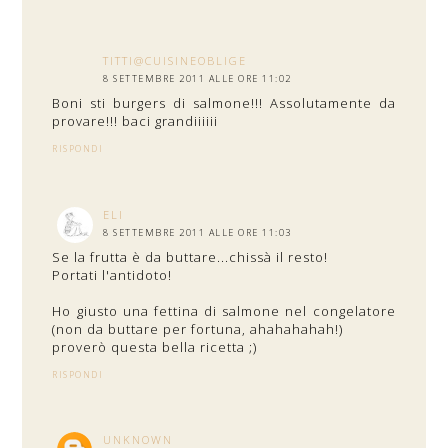
TITTI@CUISINEOBLIGE
8 SETTEMBRE 2011 ALLE ORE 11:02
Boni sti burgers di salmone!!! Assolutamente da
provare!!! baci grandiiiiii
RISPONDI
ELI
8 SETTEMBRE 2011 ALLE ORE 11:03
Se la frutta è da buttare...chissà il resto!
Portati l'antidoto!
Ho giusto una fettina di salmone nel congelatore
(non da buttare per fortuna, ahahahahah!)
proverò questa bella ricetta ;)
RISPONDI
UNKNOWN