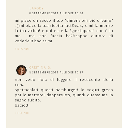
LAROBY
8 SETTEMBRE 2011 ALLE ORE 10:34
mi piace un sacco il tuo "dimensioni più urbane"
:-))mi piace la tua ricetta fast&easy e mi fa morire
la tua vicina! e qui esce la "gossippara" che è in
me : ma....che faccia ha??troppo curiosa di
vederla!!! bacissimi
RISPONDI
CRISTINA B.
8 SETTEMBRE 2011 ALLE ORE 10:37
non vedo l'ora di leggere il resoconto della
cena...
spettacolari questi hamburger! lo yogurt greco
poi lo metterei dappertutto, quindi questa me la
segno subito.
baciotti
RISPONDI