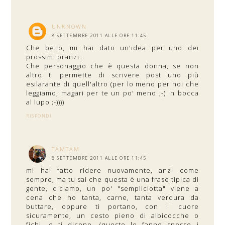
UNKNOWN
8 SETTEMBRE 2011 ALLE ORE 11:45
Che bello, mi hai dato un'idea per uno dei
prossimi pranzi…
Che personaggio che è questa donna, se non
altro ti permette di scrivere post uno più
esilarante di quell'altro (per lo meno per noi che
leggiamo, magari per te un po' meno ;-) In bocca
al lupo ;-))))
RISPONDI
TAMTAM
8 SETTEMBRE 2011 ALLE ORE 11:45
mi hai fatto ridere nuovamente, anzi come
sempre, ma tu sai che questa è una frase tipica di
gente, diciamo, un po' "sempliciotta" viene a
cena che ho tanta, carne, tanta verdura da
buttare, oppure ti portano, con il cuore
sicuramente, un cesto pieno di albicocche o
fichi, e ti dicono, (questo lo fanno spesso i