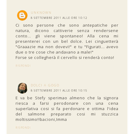
UNKNOWN
8 SETTEMBRE 2011 ALLE ORE 10:12
Ci sono persone che sono antepatiche per
natura, dicono cattiverie senza rendersene
conto... gli viene spontaneo! Alla cena mi
presenterei con un bel dolce. Lei cinguetterà
"Graaazie ma non dovevi!" e tu "Figurati... avevo
due o tre cose che andavano a male!"
Forse se collegherà il cervello si renderà conto!
RISPONDI
DOLCI A GOGO
8 SETTEMBRE 2011 ALLE ORE 10:15
E va be Stefy sperimao almeno che la signora
riesca a farsi perodonare con una cena
superlativa cosi si fa perdonare e ottima l'idea
del salmone preparato cosi mi stuzzica
moltissimo!!bacioni,Imma
RISPONDI