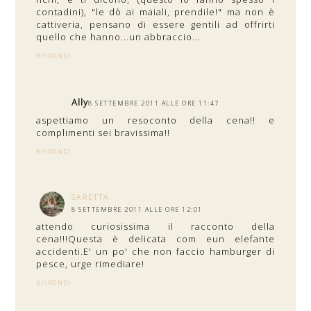
contadini), "le dò ai maiali, prendile!" ma non è
cattiveria, pensano di essere gentili ad offrirti
quello che hanno...un abbraccio...
RISPONDI
Ally
8 SETTEMBRE 2011 ALLE ORE 11:47
aspettiamo un resoconto della cena!! e
complimenti sei bravissima!!
RISPONDI
SARETTA
8 SETTEMBRE 2011 ALLE ORE 12:01
attendo curiosissima il racconto della
cena!!!Questa è delicata com eun elefante
accidenti.E' un po' che non faccio hamburger di
pesce, urge rimediare!
RISPONDI