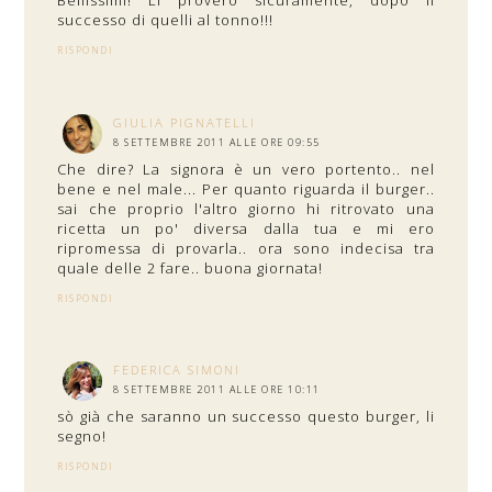
Bellissimi! Li proverò sicuramente, dopo il
successo di quelli al tonno!!!
RISPONDI
GIULIA PIGNATELLI
8 SETTEMBRE 2011 ALLE ORE 09:55
Che dire? La signora è un vero portento.. nel
bene e nel male... Per quanto riguarda il burger..
sai che proprio l'altro giorno hi ritrovato una
ricetta un po' diversa dalla tua e mi ero
ripromessa di provarla.. ora sono indecisa tra
quale delle 2 fare.. buona giornata!
RISPONDI
FEDERICA SIMONI
8 SETTEMBRE 2011 ALLE ORE 10:11
sò già che saranno un successo questo burger, li
segno!
RISPONDI