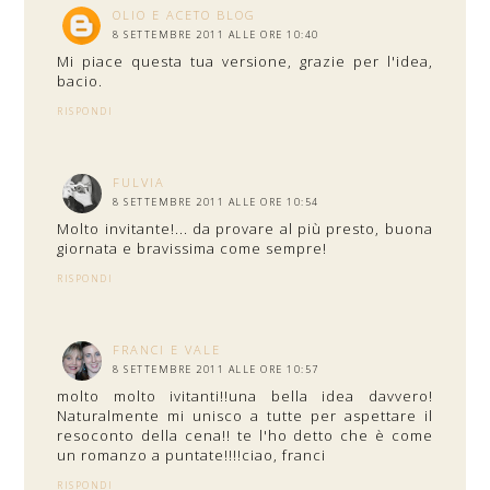
OLIO E ACETO BLOG
8 SETTEMBRE 2011 ALLE ORE 10:40
Mi piace questa tua versione, grazie per l'idea,
bacio.
RISPONDI
FULVIA
8 SETTEMBRE 2011 ALLE ORE 10:54
Molto invitante!... da provare al più presto, buona
giornata e bravissima come sempre!
RISPONDI
FRANCI E VALE
8 SETTEMBRE 2011 ALLE ORE 10:57
molto molto ivitanti!!una bella idea davvero!
Naturalmente mi unisco a tutte per aspettare il
resoconto della cena!! te l'ho detto che è come
un romanzo a puntate!!!!ciao, franci
RISPONDI