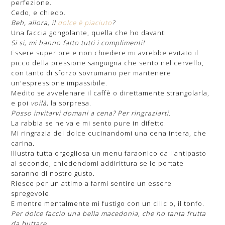
perfezione.
Cedo, e chiedo.
Beh, allora, il
dolce è piaciuto
?
Una faccia gongolante, quella che ho davanti.
Si si, mi hanno fatto tutti i complimenti!
Essere superiore e non chiedere mi avrebbe evitato il
picco della pressione sanguigna che sento nel cervello,
con tanto di sforzo sovrumano per mantenere
un'espressione impassibile.
Medito se avvelenare il caffè o direttamente strangolarla,
e poi
voilà,
la sorpresa.
Posso invitarvi domani a cena? Per ringraziarti.
La rabbia se ne va e mi sento pure in difetto.
Mi ringrazia del dolce cucinandomi una cena intera, che
carina.
Illustra tutta orgogliosa un menu faraonico dall'antipasto
al secondo, chiedendomi addirittura se le portate
saranno di nostro gusto.
Riesce per un attimo a farmi sentire un essere
spregevole.
E mentre mentalmente mi fustigo con un cilicio, il tonfo.
Per dolce faccio una bella macedonia, che ho tanta frutta
da buttare.