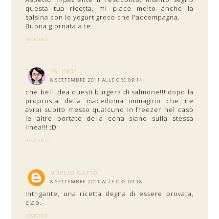
questa tua ricetta, mi piace molto anche la
salsina con lo yogurt greco che l'accompagna.
Buona giornata a te.
RISPONDI
°GLO83°
8 SETTEMBRE 2011 ALLE ORE 09:14
che bell'idea questi burgers di salmone!!! dopo la
proprosta della macedonia immagino che ne
avrai subito messo qualcuno in freezer nel caso
le altre portate della cena siano sulla stessa
linea!!! ;D
RISPONDI
NUCCIO GATTO
8 SETTEMBRE 2011 ALLE ORE 09:18
Intrigante, una ricetta degna di essere provata,
ciao.
RISPONDI