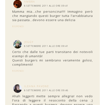
AMBRA
8 SETTEMBRE 2011 ALLE ORE 09:41
Mamma mia...che personcina!!!! Immagino però
che mangiando questi burger tutta l'arrabbiatura
sia passata...devono essere una delizia
RISPONDI
JEGGY
8 SETTEMBRE 2011 ALLE ORE 09:41
Certo che dalle tue parti transitano dei notevoli
esempi di umanità!
Questi burgers mi sembrano veramente golosi,
complimenti!
RISPONDI
ILEANA PAVONE
8 SETTEMBRE 2011 ALLE ORE 09:46
Ahah leggerti mette sempre allegria! non vedo
l'ora di leggere il resoconto della cena ;)
Passando a questi burgers, devono essere una