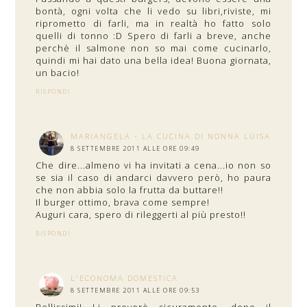
bontà, ogni volta che li vedo su libri,riviste, mi
riprometto di farli, ma in realtà ho fatto solo
quelli di tonno :D Spero di farli a breve, anche
perchè il salmone non so mai come cucinarlo,
quindi mi hai dato una bella idea! Buona giornata,
un bacio!
RISPONDI
MARIANGELA - LA CUCINA DI NONNA LUISA
8 SETTEMBRE 2011 ALLE ORE 09:49
Che dire...almeno vi ha invitati a cena...io non so
se sia il caso di andarci davvero però, ho paura
che non abbia solo la frutta da buttare!!
Il burger ottimo, brava come sempre!
Auguri cara, spero di rileggerti al più presto!!
RISPONDI
L'ECONOMA DOMESTICA
8 SETTEMBRE 2011 ALLE ORE 09:53