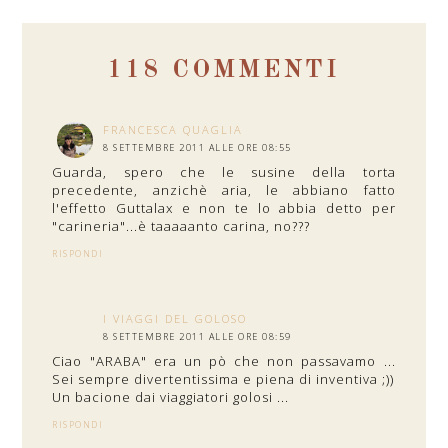
118 COMMENTI
FRANCESCA QUAGLIA
8 SETTEMBRE 2011 ALLE ORE 08:55
Guarda, spero che le susine della torta
precedente, anzichè aria, le abbiano fatto
l'effetto Guttalax e non te lo abbia detto per
"carineria"...è taaaaanto carina, no???
RISPONDI
I VIAGGI DEL GOLOSO
8 SETTEMBRE 2011 ALLE ORE 08:59
Ciao "ARABA" era un pò che non passavamo ...
Sei sempre divertentissima e piena di inventiva ;))
Un bacione dai viaggiatori golosi ...
RISPONDI