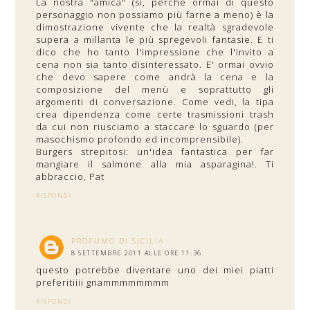
La nostra "amica" (si, perchè ormai di questo
personaggio non possiamo più farne a meno) è la
dimostrazione vivente che la realtà sgradevole
supera a millanta le più spregevoli fantasie. E ti
dico che ho tanto l'impressione che l'invito a
cena non sia tanto disinteressato. E' ormai ovvio
che devo sapere come andrà la cena e la
composizione del menù e soprattutto gli
argomenti di conversazione. Come vedi, la tipa
crea dipendenza come certe trasmissioni trash
da cui non riusciamo a staccare lo sguardo (per
masochismo profondo ed incomprensibile).
Burgers strepitosi: un'idea fantastica per far
mangiare il salmone alla mia asparagina!. Ti
abbraccio, Pat
RISPONDI
PROFUMO DI SICILIA
8 SETTEMBRE 2011 ALLE ORE 11:36
questo potrebbe diventare uno dei miei piatti
preferitiiii gnammmmmmmm
RISPONDI