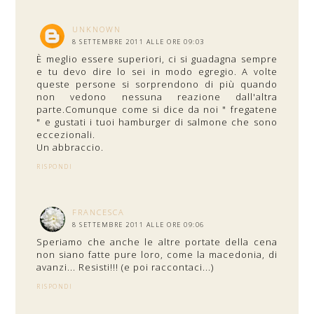
UNKNOWN
8 SETTEMBRE 2011 ALLE ORE 09:03
È meglio essere superiori, ci si guadagna sempre
e tu devo dire lo sei in modo egregio. A volte
queste persone si sorprendono di più quando
non vedono nessuna reazione dall'altra
parte.Comunque come si dice da noi " fregatene
" e gustati i tuoi hamburger di salmone che sono
eccezionali.
Un abbraccio.
RISPONDI
FRANCESCA
8 SETTEMBRE 2011 ALLE ORE 09:06
Speriamo che anche le altre portate della cena
non siano fatte pure loro, come la macedonia, di
avanzi... Resisti!!! (e poi raccontaci...)
RISPONDI