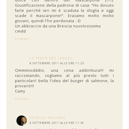
dolce con dentro del mascarpone (???).
Giustificazione della padrona di casa: "Ho dovuto
farle perchè ieri mi è scaduta la sfoglia e oggi
scade il mascarpone!". Eravamo molto molto
giovani, quindi l'ho perdonata :-D
Un abbraccio da una Brescia nuvolosissima
cmdd
RISPONDI
LE TEMPS DES CERISES
8 SETTEMBRE 2011 ALLE ORE 11:23
Ommmiodddio, una cena addirittura!!! mi
raccomando, vogliamo al più presto tutti i
particolari! bella l'idea del burger di salmone, la
proverò!!!
Camy
RISPONDI
PATRIZIA MALOMO
8 SETTEMBRE 2011 ALLE ORE 11:30