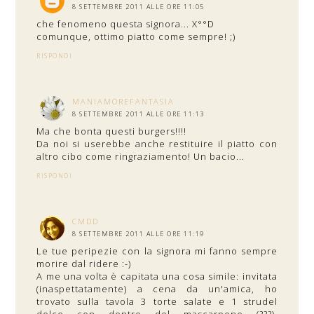
8 SETTEMBRE 2011 ALLE ORE 11:05
che fenomeno questa signora... X°°D
comunque, ottimo piatto come sempre! ;)
RISPONDI
MANIAMOREFANTASIA
8 SETTEMBRE 2011 ALLE ORE 11:13
Ma che bonta questi burgers!!!!
Da noi si userebbe anche restituire il piatto con
altro cibo come ringraziamento! Un bacio...
RISPONDI
CMDD
8 SETTEMBRE 2011 ALLE ORE 11:19
Le tue peripezie con la signora mi fanno sempre
morire dal ridere :-)
A me una volta è capitata una cosa simile: invitata
(inaspettatamente) a cena da un'amica, ho
trovato sulla tavola 3 torte salate e 1 strudel