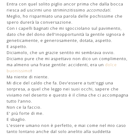
Entra con quel solito piglio ancor prima che dalla bocca
riesca ad uscirmi uno striminzitissimo
accomodati.
Meglio, ho risparmiato una parola delle pochissime che
spero durerà la conversazione.
Con i capelli bagnati che mi sgocciolano sul pavimento,
dato che del dono dell'inopportunità la gentile signora è
geneticamente, e generosamente, dotata, aspetto.
E aspetto.
Diciamolo, che un grazie sentito mi sembrava ovvio.
Diciamo pure che mi aspettavo non dico un complimento,
ma almeno una frase gentile: accidenti, era un
dolce
buonissimo
!
Ma niente di niente.
Mi dice del caldo che fa. Dev'essere a tutt'oggi una
sorpresa, a quel che leggo nei suoi occhi, sapere che
viviamo nel deserto e questo è il clima che ci accompagna
tutto l'anno.
Non ce la faccio.
E' più forte di me.
E sbaglio.
L'essere umano non è perfetto, e mai come nel mio caso
tanto lontano anche dal solo anelito alla suddetta