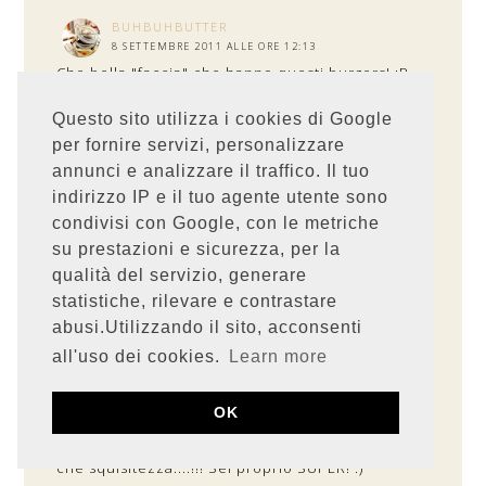
BUHBUHBUTTER
8 SETTEMBRE 2011 ALLE ORE 12:13
Che bella "faccia" che hanno questi burgers! ;P
Perfetta anche la misura non urbana!
Carina la signora a farvi la macedonia, eh, sennò
Questo sito utilizza i cookies di Google
la frutta è da buttà! Avesse avuto l'arguzia di non
per fornire servizi, personalizzare
dirlo... O_o
annunci e analizzare il traffico. Il tuo
RISPONDI
indirizzo IP e il tuo agente utente sono
condivisi con Google, con le metriche
su prestazioni e sicurezza, per la
Anonimo
8 SETTEMBRE 2011 ALLE ORE 12:39
qualità del servizio, generare
Dalla faccia tosta della signora alla faccia
appetitosa di questi burgers.... naturalmente
statistiche, rilevare e contrastare
scegliamo i secondi!
abusi.Utilizzando il sito, acconsenti
RISPONDI
all'uso dei cookies.
Learn more
OK
MG
8 SETTEMBRE 2011 ALLE ORE 12:58
che squisitezza....!!! Sei proprio SUPER! :)