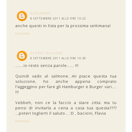
GIOVANNA
8 SETTEMBRE 2011 ALLE ORE 10:22
anche questi in lista per la prossima settimana!
RISPONDI
FLAVIA GALASSO
8 SETTEMBRE 2011 ALLE ORE 10:30
.......io resto senza parole...... !!!
Quindi vado al salmone...mi piace questa tua
soluzione, ho anche appena comprato
l'aggeggino per fare gli Hamburger e Burger vari....
!!!
Vebbeh, non ce la faccio a stare zitta: ma tu
pensi di invitarla a cena a casa tua questa????
...poteri toglierti il saluto... :D , bacioni, Flavia
RISPONDI