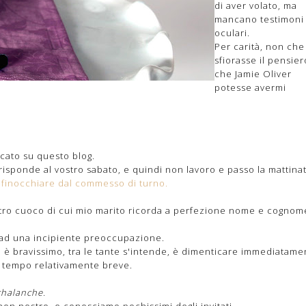
di aver volato, ma
mancano testimoni
oculari.
Per carità, non che
sfiorasse il pensier
che Jamie Oliver
potesse avermi
cato su questo blog.
risponde al vostro sabato, e quindi non lavoro e passo la mattinat
nfinocchiare dal commesso di turno.
altro cuoco di cui mio marito ricorda a perfezione nome e cognom
o ad una incipiente preoccupazione.
 è bravissimo, tra le tante s'intende, è dimenticare immediatame
i tempo relativamente breve.
halanche.
on nostro, e conosciamo pochissimi degli invitati.