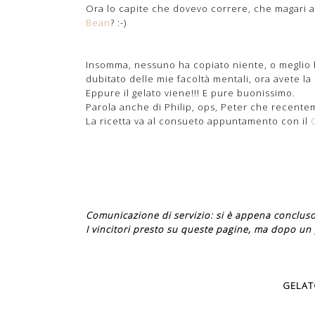
Ora lo capite che dovevo correre, che magari a 
Bean
? :-)
Insomma, nessuno ha copiato niente, o meglio l
dubitato delle mie facoltà mentali, ora avete la
Eppure il gelato viene!!! E pure buonissimo.
Parola anche di Philip, ops, Peter che recentem
La ricetta va al consueto appuntamento con il
Comunicazione di servizio: si è appena concluso
I vincitori presto su queste pagine, ma dopo un po
GELAT