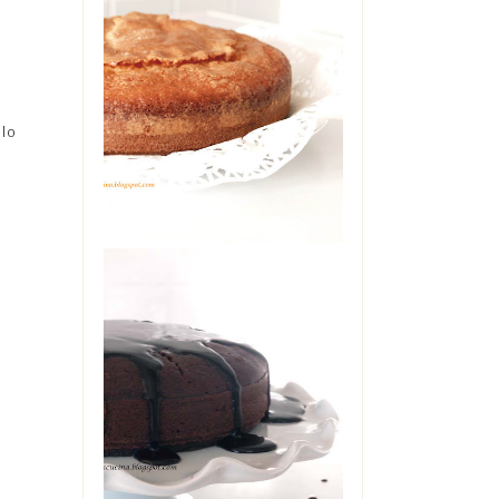
TORTA ALLO
YOGURT DI
MAMMA
Oggi è il mio compleanno. Ma
 lo
non starò a farvi vedere il
cheesecake che è in frigo
pronto per stase...
THE COCA-COLA
CAKE
L'avete sentita nominare
diverse volte, su questo blog.
Zia Angela era in casa mia
una so...