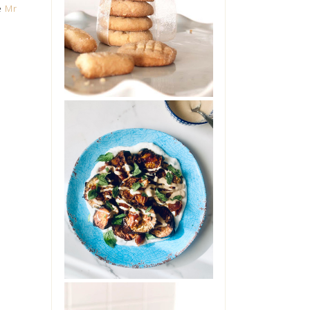
e
Mr
No, non sono impazzita. Non
ho preso troppo sole senza
cappello, ne' troppo caldo in
giardino. Non s...
INSALATA DI
ELANZANE CON
DATTERI,
YOGURT E
TAHINI
Ci si può innamorare di una
insalata di melanzane?
Ebbene, provate questa e mi
saprete dire. Glute...