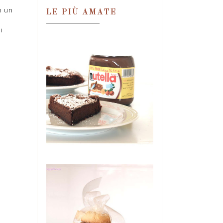
n un
LE PIÙ AMATE
i
TORTA MAGICA
ALLA NUTELLA,
IN DUE
INGREDIENTI!
Una condanna. Una
perdizione. Una droga.
Un'ossessione. Tutte in quel
barattolo. E se ne ...
BISCOTTI DI
MAIONESE