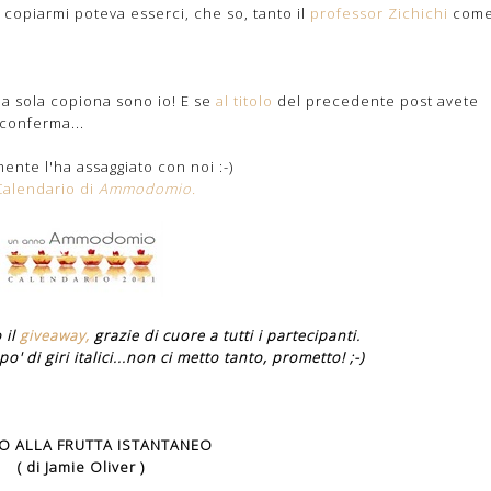
copiarmi poteva esserci, che so, tanto il
professor Zichichi
com
a sola copiona sono io! E se
al titolo
del precedente post avete
 conferma...
ente l'ha assaggiato con noi :-)
Calendario di
Ammodomio.
 il
giveaway,
grazie di cuore a tutti i partecipanti.
' di giri italici...non ci metto tanto, prometto! ;-)
O ALLA FRUTTA ISTANTANEO
( di Jamie Oliver )