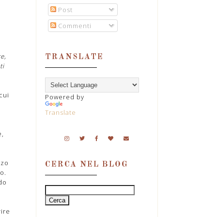
Post
Commenti
e,
TRANSLATE
ti
cui
Powered by
Translate
a
e,
zzo
CERCA NEL BLOG
o.
do
ire