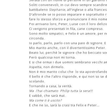
Soliti convenevoli, in cui devo sempre scandire
battibaleno
Stephanie,
all'inglese o alla france
D'altronde se io posso imparare e soprattutto r
fare lo stesso sforzo e pronunciare il mio nom
Poi arrivano loro, Peter, Luise con il loro deliz
Ci vengono presentati in fila, cane compreso.
Sono molto simpatici, e Felix è un amore, per n
circonda.
Io parlo, parlo, parlo con una paio di signore. E n
Mio marito anche, con il divertentissimo Peter.
Beato lui, perchè le signore che ho beccato so
Però qualcosa non mi torna.
E si che ormai i due uomini sembrano vecchi am
Aspetta, non dirmelo.
Non è mio marito colui che lo sta apostrofan
Il bello è che l'altro risponde, e qui non so se
scolando.
Tornando a casa, la verità.
Ma l'hai chiamato Philip tutta la sera!!!
E vabbè, che sarà mai.
Ma come ti è uscito?
E che ne so, sarà la crasi tra Felix e Peter...