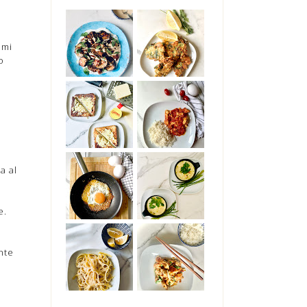
 mi
o
a al
e.
nte