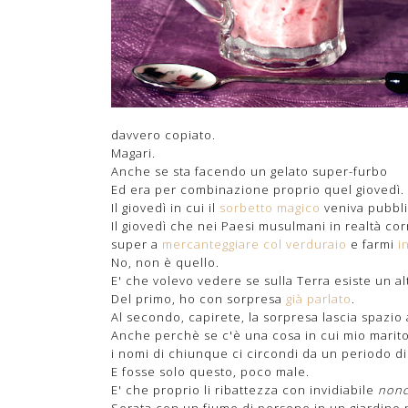
davvero copiato.
Magari.
Anche se sta facendo un gelato super-furbo
Ed era per combinazione proprio quel giovedì.
Il giovedì in cui il
sorbetto magico
veniva pubbli
Il giovedì che nei Paesi musulmani in realtà cor
super a
mercanteggiare col verduraio
e farmi
i
No, non è quello.
E' che volevo vedere se sulla Terra esiste un 
Del primo, ho con sorpresa
già parlato
.
Al secondo, capirete, la sorpresa lascia spazi
Anche perchè se c'è una cosa in cui mio marito
i nomi di chiunque ci circondi da un periodo d
E fosse solo questo, poco male.
E' che proprio li ribattezza con invidiabile
nonc
Serata con un fiume di persone in un giardino n