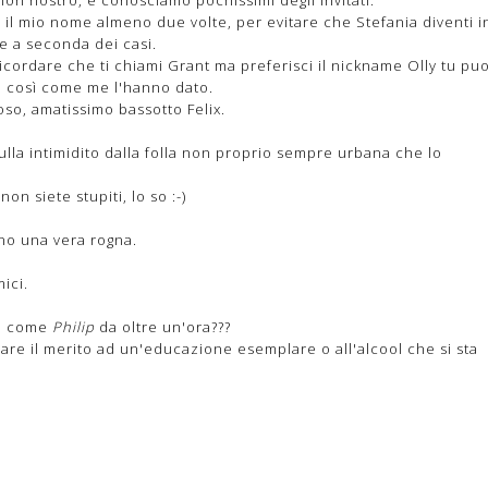
 il mio nome almeno due volte, per evitare che Stefania diventi i
se a seconda dei casi.
icordare che ti chiami Grant ma preferisci il nickname Olly tu puo
e così come me l'hanno dato.
ioso, amatissimo bassotto Felix.
ulla intimidito dalla folla non proprio sempre urbana che lo
on siete stupiti, lo so :-)
no una vera rogna.
ici.
do come
Philip
da oltre un'ora???
 dare il merito ad un'educazione esemplare o all'alcool che si sta