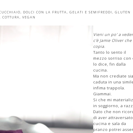
CUCCHIAIO
,
DOLCI CON LA FRUTTA
,
GELATI E SEMIFREDDI
,
GLUTEN
A COTTURA
,
VEGAN
Vieni un po' a veder
c'è Jamie Oliver che 
copia.
Tanto lo sento il
mezzo sorriso con 
lo dice, fin dalla
cucina.
Ma non crediate si
caduta in una simil
infima trappola.
Giammai.
Si che mi materiali
in soggiorno, a razz
Dato che non ricor
di aver attraversato
cucina e sala da
pranzo potrei asser