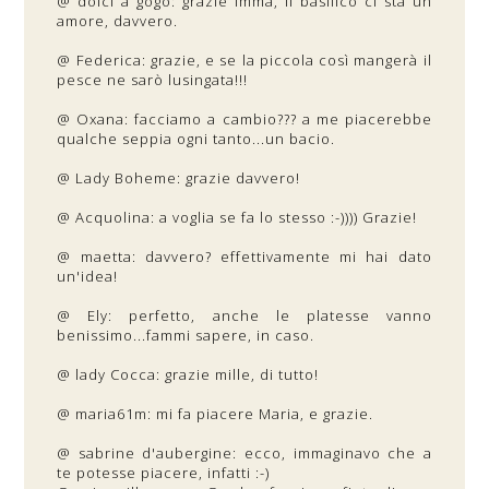
@ dolci a gogo: grazie Imma, il basilico ci sta un
amore, davvero.
@ Federica: grazie, e se la piccola così mangerà il
pesce ne sarò lusingata!!!
@ Oxana: facciamo a cambio??? a me piacerebbe
qualche seppia ogni tanto...un bacio.
@ Lady Boheme: grazie davvero!
@ Acquolina: a voglia se fa lo stesso :-)))) Grazie!
@ maetta: davvero? effettivamente mi hai dato
un'idea!
@ Ely: perfetto, anche le platesse vanno
benissimo...fammi sapere, in caso.
@ lady Cocca: grazie mille, di tutto!
@ maria61m: mi fa piacere Maria, e grazie.
@ sabrine d'aubergine: ecco, immaginavo che a
te potesse piacere, infatti :-)