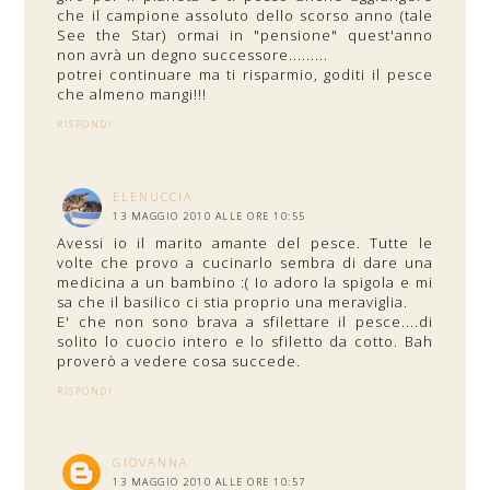
che il campione assoluto dello scorso anno (tale
See the Star) ormai in "pensione" quest'anno
non avrà un degno successore.........
potrei continuare ma ti risparmio, goditi il pesce
che almeno mangi!!!
RISPONDI
ELENUCCIA
13 MAGGIO 2010 ALLE ORE 10:55
Avessi io il marito amante del pesce. Tutte le
volte che provo a cucinarlo sembra di dare una
medicina a un bambino :( Io adoro la spigola e mi
sa che il basilico ci stia proprio una meraviglia.
E' che non sono brava a sfilettare il pesce....di
solito lo cuocio intero e lo sfiletto da cotto. Bah
proverò a vedere cosa succede.
RISPONDI
GIOVANNA
13 MAGGIO 2010 ALLE ORE 10:57