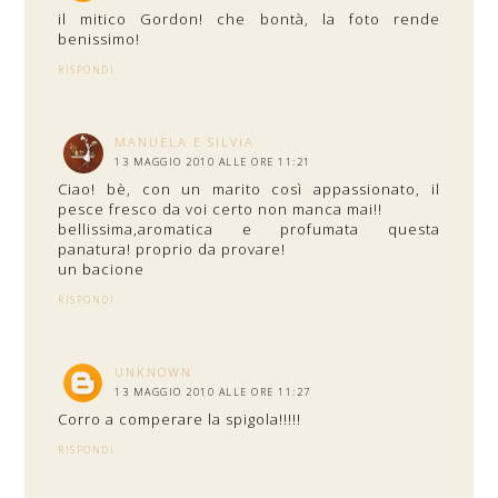
il mitico Gordon! che bontà, la foto rende
benissimo!
RISPONDI
MANUELA E SILVIA
13 MAGGIO 2010 ALLE ORE 11:21
Ciao! bè, con un marito così appassionato, il
pesce fresco da voi certo non manca mai!!
bellissima,aromatica e profumata questa
panatura! proprio da provare!
un bacione
RISPONDI
UNKNOWN
13 MAGGIO 2010 ALLE ORE 11:27
Corro a comperare la spigola!!!!!
RISPONDI