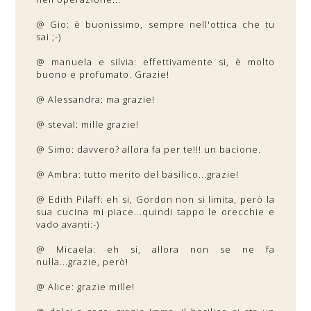
@ Gio: è buonissimo, sempre nell'ottica che tu
sai ;-)
@ manuela e silvia: effettivamente si, è molto
buono e profumato. Grazie!
@ Alessandra: ma grazie!
@ steval: mille grazie!
@ Simo: davvero? allora fa per te!!! un bacione.
@ Ambra: tutto merito del basilico...grazie!
@ Edith Pilaff: eh si, Gordon non si limita, però la
sua cucina mi piace...quindi tappo le orecchie e
vado avanti:-)
@ Micaela: eh si, allora non se ne fa
nulla...grazie, però!
@ Alice: grazie mille!