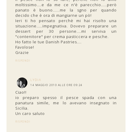
moltissimo....e da me ce n'è parecchio.....però
panato è buono......me la sgno per quando
decido che è ora di mangiarne un pò!
Ieri ti ho pensato perchè mi hai risolto una
situazione.....impegnativa. Dovevo preparare un
dessert per 30 persone....mi serviva un
"contenitore" per crema pasticcera e pesche.
Ho fatto le tue Danish Pastries....
Favolose!
Grazie
RISPONDI
LYDIA
14 MAGGIO 2010 ALLE ORE 09:24
Ciao!!
io preparo spesso il pesce spada con una
panatura simile, me lo avevano insegnato in
Sicilia.
Un caro saluto
RISPONDI