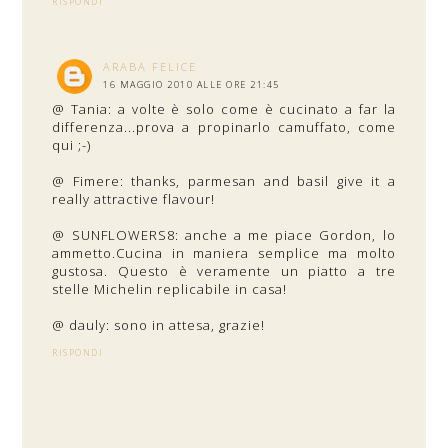
RISPONDI
ARABA FELICE
16 MAGGIO 2010 ALLE ORE 21:45
@ Tania: a volte è solo come è cucinato a far la
differenza...prova a propinarlo camuffato, come
qui ;-)
@ Fimere: thanks, parmesan and basil give it a
really attractive flavour!
@ SUNFLOWERS8: anche a me piace Gordon, lo
ammetto.Cucina in maniera semplice ma molto
gustosa. Questo è veramente un piatto a tre
stelle Michelin replicabile in casa!
@ dauly: sono in attesa, grazie!
RISPONDI