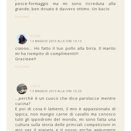
pesce-formaggio ma mi sono ricreduta alla
grande; ben dosato è davvero ottimo. Un bacio
RISPONDI
ALEM
13 MAGGIO 2010 ALLE ORE 10:13
ciaooo... Ho fatto il tuo pollo alla birra. Il marito
mi ha riempito di complimenti!!!
Grazieee!!
RISPONDI
LIDIA
13 MAGGIO 2010 ALLE ORE 10:23
...perchè è un cuoco che dice parolacce mentre
cucina?
E poi di cosa ti lamenti, il mio è appassionato di
ippica, non mangio carne di cavallo ma conosco
tutti gli ippodromi del mondo, mi sono fatta una
cultura sulla storia delle princiali competizioni in
giro per il pianeta e ti posso anche aggiungere