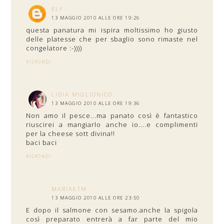
ELY
13 MAGGIO 2010 ALLE ORE 19:26
questa panatura mi ispira moltissimo ho giusto
delle platesse che per sbaglio sono rimaste nel
congelatore :-))))
RISPONDI
LIDIA MIGLIONICO
13 MAGGIO 2010 ALLE ORE 19:36
Non amo il pesce...ma panato così è fantastico
riuscirei a mangiarlo anche io....e complimenti
per la cheese sott divina!!
baci baci
RISPONDI
MARIA61M
13 MAGGIO 2010 ALLE ORE 23:50
E dopo il salmone con sesamo.anche la spigola
così preparato entrerà a far parte del mio