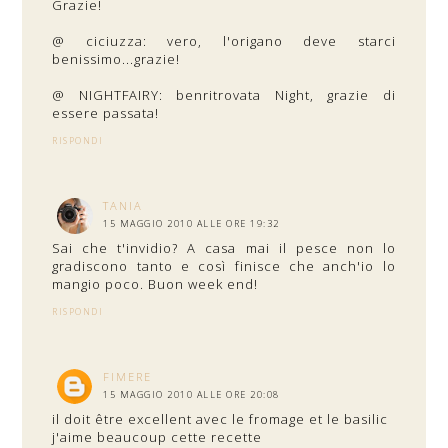
Grazie!
@ ciciuzza: vero, l'origano deve starci
benissimo...grazie!
@ NIGHTFAIRY: benritrovata Night, grazie di
essere passata!
RISPONDI
TANIA
15 MAGGIO 2010 ALLE ORE 19:32
Sai che t'invidio? A casa mai il pesce non lo
gradiscono tanto e così finisce che anch'io lo
mangio poco. Buon week end!
RISPONDI
FIMERE
15 MAGGIO 2010 ALLE ORE 20:08
il doit être excellent avec le fromage et le basilic
j'aime beaucoup cette recette