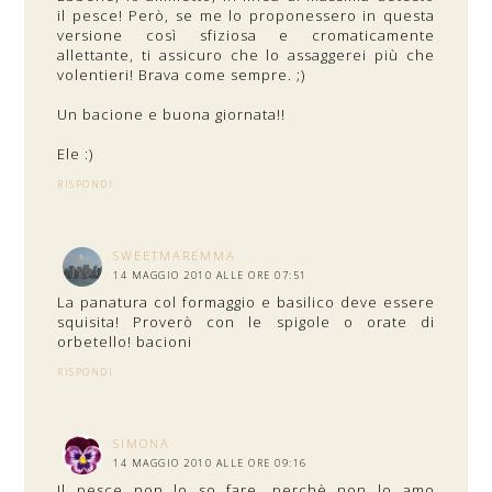
il pesce! Però, se me lo proponessero in questa
versione così sfiziosa e cromaticamente
allettante, ti assicuro che lo assaggerei più che
volentieri! Brava come sempre. ;)
Un bacione e buona giornata!!
Ele :)
RISPONDI
SWEETMAREMMA
14 MAGGIO 2010 ALLE ORE 07:51
La panatura col formaggio e basilico deve essere
squisita! Proverò con le spigole o orate di
orbetello! bacioni
RISPONDI
SIMONA
14 MAGGIO 2010 ALLE ORE 09:16
Il pesce non lo so fare, perchè non lo amo