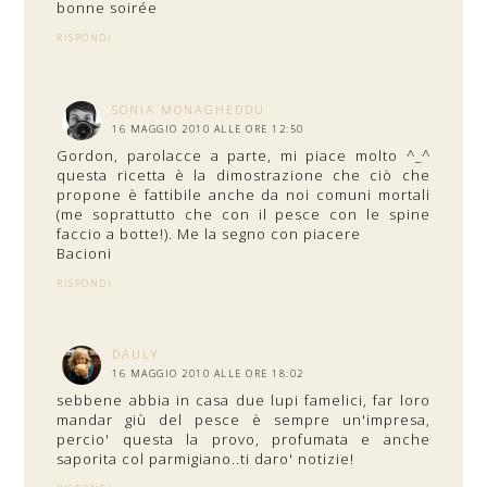
bonne soirée
RISPONDI
SONIA MONAGHEDDU
16 MAGGIO 2010 ALLE ORE 12:50
Gordon, parolacce a parte, mi piace molto ^_^
questa ricetta è la dimostrazione che ciò che
propone è fattibile anche da noi comuni mortali
(me soprattutto che con il pesce con le spine
faccio a botte!). Me la segno con piacere
Bacioni
RISPONDI
DAULY
16 MAGGIO 2010 ALLE ORE 18:02
sebbene abbia in casa due lupi famelici, far loro
mandar giù del pesce è sempre un'impresa,
percio' questa la provo, profumata e anche
saporita col parmigiano..ti daro' notizie!