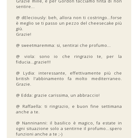
Grazie mille, e per Gordon facciamo finta di non
sentire...
@ dEleciously: beh, allora non ti costringo...forse
è meglio se ti passo un pezzo del cheesecake più
giù.
Grazie!
@ sweetmaremma: si, sentirai che profumo...
@ viola: sono io che ringrazio te, per la
fiducia...grazie!!!
@ Lydia: interessante, effettivamente più che
british l'abbinamento fa molto mediterraneo.
Grazie.
@ Edda: grazie carissima, un abbraccio!
@ Raffaella: ti ringrazio, e buon fine settimana
anche a te.
@ Nanninanni: il basilico è magico, fa estate in
ogni situazione solo a sentirne il profumo...spero
funzioni anche a te ;-)