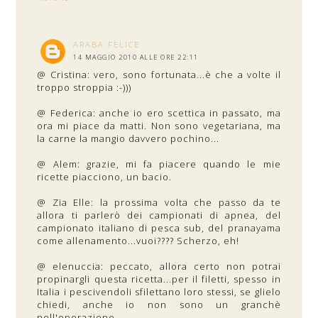
ARABA FELICE
14 MAGGIO 2010 ALLE ORE 22:11
@ Cristina: vero, sono fortunata...è che a volte il
troppo stroppia :-)))
@ Federica: anche io ero scettica in passato, ma
ora mi piace da matti. Non sono vegetariana, ma
la carne la mangio davvero pochino...
@ Alem: grazie, mi fa piacere quando le mie
ricette piacciono, un bacio.
@ Zia Elle: la prossima volta che passo da te
allora ti parlerò dei campionati di apnea, del
campionato italiano di pesca sub, del pranayama
come allenamento...vuoi???? Scherzo, eh!
@ elenuccia: peccato, allora certo non potrai
propinargli questa ricetta...per il filetti, spesso in
Italia i pescivendoli sfilettano loro stessi, se glielo
chiedi, anche io non sono un granchè
nell'operazione...