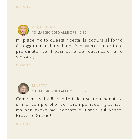
RISPONDI
ACQUOLINA
13 MAGGIO 2010 ALLE ORE 17:57
mi piace molto questa ricetta! la cottura al forno
è leggera ma il risultato è davvero saporito e
profumato, se il basilico è del davanzale fa lo
stesso? ;-D
RISPONDI
MAETTA
13 MAGGIO 2010 ALLE ORE 18:32
Come mi ispira!!! In effetti io uso una panatura
simile, con più olio, per fare i pomodori gratinati,
ma non avevo mai pensato di usarla sul pesce!
Proverò! Grazie!
RISPONDI