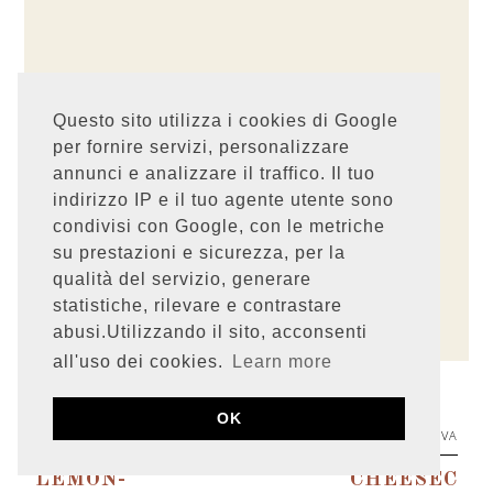
Questo sito utilizza i cookies di Google
per fornire servizi, personalizzare
annunci e analizzare il traffico. Il tuo
indirizzo IP e il tuo agente utente sono
condivisi con Google, con le metriche
I tuoi commenti mi fanno molto piacere! Ricordati
su prestazioni e sicurezza, per la
che se lasci un commento acconsenti alla
pubblicazione del link al tuo profilo Google.
qualità del servizio, generare
Consulta la
Privacy policy
prima di commentare.
statistiche, rilevare e contrastare
Grazie!
abusi.Utilizzando il sito, acconsenti
all'uso dei cookies.
Learn more
OK
PRECEDENTE
SUCCESSIVA
LEMON-
CHEESEC