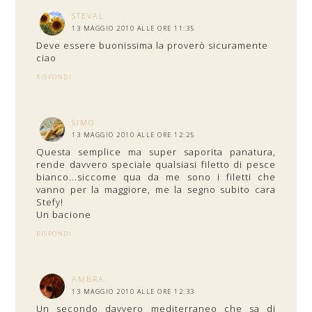
STEVAL
13 MAGGIO 2010 ALLE ORE 11:35
Deve essere buonissima la proverò sicuramente
ciao
RISPONDI
SIMO
13 MAGGIO 2010 ALLE ORE 12:25
Questa semplice ma super saporita panatura,
rende davvero speciale qualsiasi filetto di pesce
bianco...siccome qua da me sono i filetti che
vanno per la maggiore, me la segno subito cara
Stefy!
Un bacione
RISPONDI
AMBRA
13 MAGGIO 2010 ALLE ORE 12:33
Un secondo davvero mediterraneo che sa di