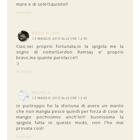
mare e di sole!Squisito!!
RISPONDI
EDITH PILAFF
13 MAGGIO 2010 ALLE ORE 12:35
Ciao,sei proprio fortunata,io la spigola me la
sogno di notte!Gordon Ramsay e' proprio
bravo,ma quante parolacce!!
:)
RISPONDI
MICAELA
13 MAGGIO 2010 ALLE ORE 12:45
io purtroppo ho la sfortuna di avere un marito
che non mangia pesce quindi per forza di cose lo
mangio pochissimo anch'io!!! buonissima la
spigola fatta in questo modo, non l'ho mai
provata così!
RISPONDI