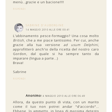
menù...grazie e un bacione!!!!
RISPONDI
SABRINE D'AUBERGINE
14 MAGGIO 2010 ALLE ORE 00:41
L'abbinamento pesce-formaggio? Una cosa molto
British
, che a me piace tantissimo. Per cui, anche
grazie alla tua versione
ad usum Delphini
,
approfitterò anch'io della ricetta del nostro caro
Gordon, dal quale si ha sempre tanto da
imparare (lingua a parte...)
Brava!
Sabrine
RISPONDI
Anonimo
14 MAGGIO 2010 ALLE ORE 06:49
Allora, da questo punto di vista, con un marito
come il tuo non potrei andar "d'accordo"...
Ebbene, lo ammetto, in linea di massima detesto