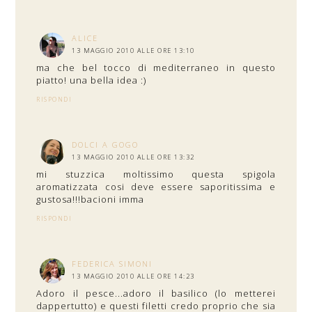
ALICE
13 MAGGIO 2010 ALLE ORE 13:10
ma che bel tocco di mediterraneo in questo
piatto! una bella idea :)
RISPONDI
DOLCI A GOGO
13 MAGGIO 2010 ALLE ORE 13:32
mi stuzzica moltissimo questa spigola
aromatizzata cosi deve essere saporitissima e
gustosa!!!bacioni imma
RISPONDI
FEDERICA SIMONI
13 MAGGIO 2010 ALLE ORE 14:23
Adoro il pesce...adoro il basilico (lo metterei
dappertutto) e questi filetti credo proprio che sia