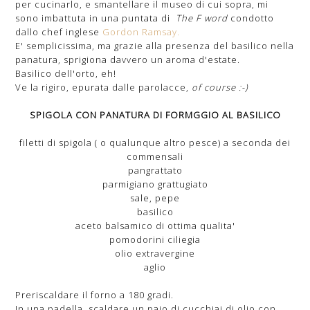
per cucinarlo, e smantellare il museo di cui sopra, mi
sono imbattuta in una puntata di
The F word
condotto
dallo chef inglese
Gordon Ramsay.
E' semplicissima, ma grazie alla presenza del basilico nella
panatura, sprigiona davvero un aroma d'estate.
Basilico dell'orto, eh!
Ve la rigiro, epurata dalle parolacce,
of course :-)
SPIGOLA CON PANATURA DI FORMGGIO AL BASILICO
filetti di spigola ( o qualunque altro pesce) a seconda dei
commensali
pangrattato
parmigiano grattugiato
sale, pepe
basilico
aceto balsamico di ottima qualita'
pomodorini ciliegia
olio extravergine
aglio
Preriscaldare il forno a 180 gradi.
In una padella, scaldare un paio di cucchiai di olio con