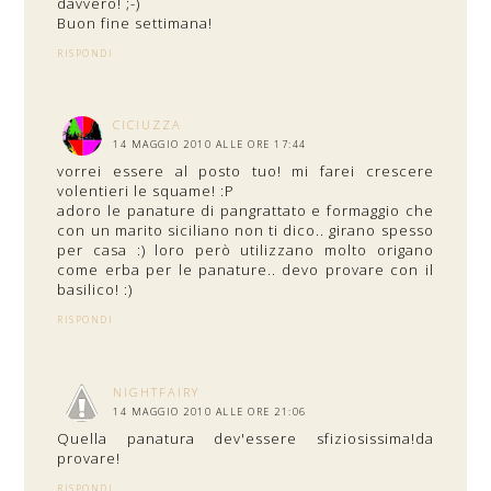
davvero! ;-)
Buon fine settimana!
RISPONDI
CICIUZZA
14 MAGGIO 2010 ALLE ORE 17:44
vorrei essere al posto tuo! mi farei crescere
volentieri le squame! :P
adoro le panature di pangrattato e formaggio che
con un marito siciliano non ti dico.. girano spesso
per casa :) loro però utilizzano molto origano
come erba per le panature.. devo provare con il
basilico! :)
RISPONDI
NIGHTFAIRY
14 MAGGIO 2010 ALLE ORE 21:06
Quella panatura dev'essere sfiziosissima!da
provare!
RISPONDI