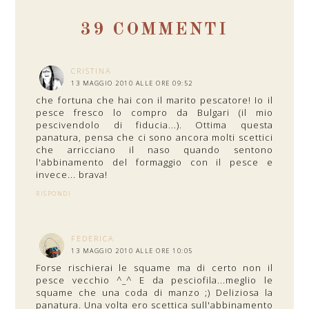
39 COMMENTI
CRISTINA
13 MAGGIO 2010 ALLE ORE 09:52
che fortuna che hai con il marito pescatore! Io il
pesce fresco lo compro da Bulgari (il mio
pescivendolo di fiducia...). Ottima questa
panatura, pensa che ci sono ancora molti scettici
che arricciano il naso quando sentono
l'abbinamento del formaggio con il pesce e
invece... brava!
RISPONDI
FEDERICA
13 MAGGIO 2010 ALLE ORE 10:05
Forse rischierai le squame ma di certo non il
pesce vecchio ^_^ E da pesciofila...meglio le
squame che una coda di manzo ;) Deliziosa la
panatura. Una volta ero scettica sull'abbinamento