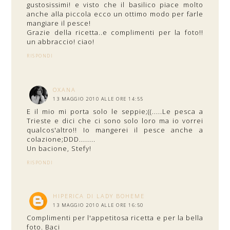
gustosissimi! e visto che il basilico piace molto
anche alla piccola ecco un ottimo modo per farle
mangiare il pesce!
Grazie della ricetta..e complimenti per la foto!!
un abbraccio! ciao!
RISPONDI
OXANA
13 MAGGIO 2010 ALLE ORE 14:55
E il mio mi porta solo le seppie;((.....Le pesca a
Trieste e dici che ci sono solo loro ma io vorrei
qualcos'altro!! Io mangerei il pesce anche a
colazione;DDD........
Un bacione, Stefy!
RISPONDI
HIPERICA DI LADY BOHEME
13 MAGGIO 2010 ALLE ORE 16:50
Complimenti per l'appetitosa ricetta e per la bella
foto. Baci