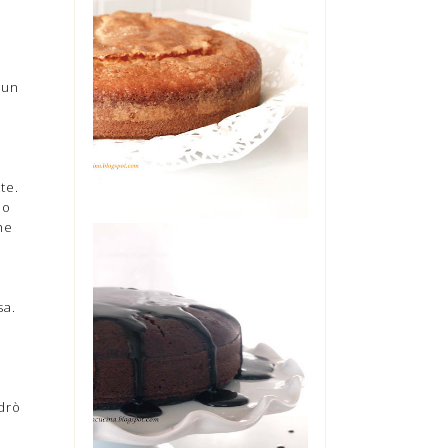
TORTA ALLO
YOGURT DI
MAMMA
 un
Oggi è il mio compleanno. Ma
non starò a farvi vedere il
cheesecake che è in frigo
pronto per stase...
te.
ho
he
sa.
THE COCA-COLA
CAKE
L'avete sentita nominare
diverse volte, su questo blog.
Zia Angela era in casa mia
una so...
drò