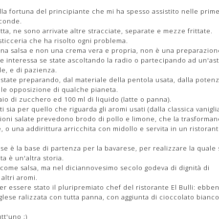
lla fortuna del principiante che mi ha spesso assistito nelle prim
econde.
ta, ne sono arrivate altre stracciate, separate e mezze frittate.
ticceria che ha risolto ogni problema.
è una salsa e non una crema vera e propria, non è una preparazio
le interessa se state ascoltando la radio o partecipando ad un'as
le, e di pazienza.
tate preparando, dal materiale della pentola usata, dalla poten
ale opposizione di qualche pianeta.
io di zucchero ed 100 ml di liquido (latte o panna).
i sia per quello che riguarda gli aromi usati (dalla classica vaniglia
versioni salate prevedono brodo di pollo e limone, che la trasforman
 o una addirittura arricchita con midollo e servita in un ristoran
se è la base di partenza per la bavarese, per realizzare la quale 
 è un'altra storia.
 come salsa, ma nel diciannovesimo secolo godeva di dignità di
altri aromi.
r essere stato il pluripremiato chef del ristorante El Bulli: ebbe
lese ralizzata con tutta panna, con aggiunta di cioccolato bianc
tt'uno ;)