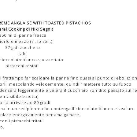
EME ANGLAISE WITH TOASTED PISTACHIOS
eral Cooking di Niki Segnit
250 ml di panna fresca
uorlo e mezzo (si, lo so...)
37 g di zucchero
sale
 cioccolato bianco spezzettato
pistacchi tostati
el frattempo far scaldare la panna fino quasi al punto di ebollizio
uorli, mescolando velocemente, quindi rimettere tutto su fuoco
enserà leggermente e velerà il cucchiaio (un dito passato sul re
n visibile e netta).
sta arrivare ad 80 gradi.
a in un recipiente che contenga il cioccolato bianco e lasciare
escolare energicamente per amalgamare.
n i pistacchi tritati.
go.