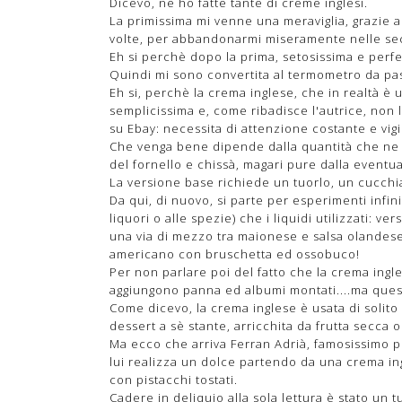
Dicevo, ne ho fatte tante di creme inglesi.
La primissima mi venne una meraviglia, grazie a
volte, per abbandonarmi miseramente nelle s
Eh si perchè dopo la prima, setosissima e perfet
Quindi mi sono convertita al termometro da pas
Eh si, perchè la crema inglese, che in realtà 
semplicissima e, come ribadisce l'autrice, non 
su Ebay: necessita di attenzione costante e vigi
Che venga bene dipende dalla quantità che ne s
del fornello e chissà, magari pure dalla eventu
La versione base richiede un tuorlo, un cucchia
Da qui, di nuovo, si parte per esperimenti infinit
liquori o alle spezie) che i liquidi utilizzati: 
una via di mezzo tra maionese e salsa olandese,
americano con bruschetta ed ossobuco!
Per non parlare poi del fatto che la crema ingle
aggiungono panna ed albumi montati....ma questa
Come dicevo, la crema inglese è usata di solito
dessert a sè stante, arricchita da frutta secca o 
Ma ecco che arriva Ferran Adrià, famosissimo pe
lui realizza un dolce partendo da una crema ing
con pistacchi tostati.
Cadere in deliquio alla sola lettura è stato un tu