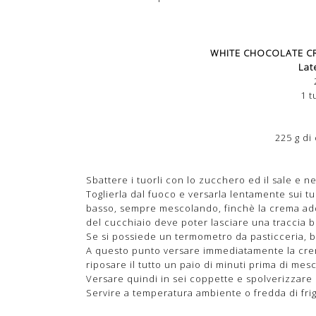
WHITE CHOCOLATE CR
Lat
1 t
225 g di
Sbattere i tuorli con lo zucchero ed il sale e n
Toglierla dal fuoco e versarla lentamente sui t
basso, sempre mescolando, finchè la crema add
del cucchiaio deve poter lasciare una traccia be
Se si possiede un termometro da pasticceria, ba
A questo punto versare immediatamente la crem
riposare il tutto un paio di minuti prima di m
Versare quindi in sei coppette e spolverizzare co
Servire a temperatura ambiente o fredda di fri