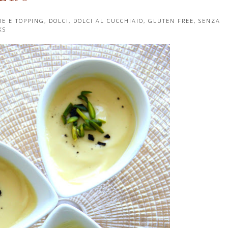
E E TOPPING
,
DOLCI
,
DOLCI AL CUCCHIAIO
,
GLUTEN FREE
,
SENZA
KS