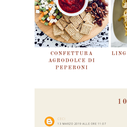
CONFETTURA
LING
AGRODOLCE DI
PEPERONI
1
CECI
13 MARZO 2019 ALLE ORE 11:07