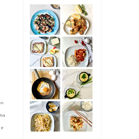
on
ema
 e