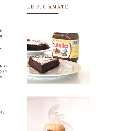
e
LE PIÙ AMATE
ne
ta
TORTA MAGICA
ALLA NUTELLA,
za
IN DUE
INGREDIENTI!
, ai
Una condanna. Una
perdizione. Una droga.
o in
Un'ossessione. Tutte in quel
te
barattolo. E se ne ...
si
ne,
o
BISCOTTI DI
MAIONESE