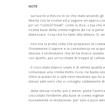
NOTE
- sul tuorlo e mezzo lo so che state alzando gli
libertà con le ricette ed a seguire un approccio 
po' un "control freak", come si dice, cosa che 
ricetta base della crema inglese da cui si part
dimezzare. Cosa che ho fatto alla lettera. Si, 
- non era la prima volta che preparavo la crema
Ovviamente il sapore e la consistenza ne acqui
smesso il termometro che mi ha invece aiutato l
con quello, per un'occhiata di troppo al cellula
- il cioccolato bianco usato è di ottima qualità e
comunque una crema molto ricca, ne basta una
Oltre ai pistacchi e sale nero mostrato qui ho 
stesso sale nero che vi consiglio caldamente di
- dalla stessa ricetta, più o meno, parte l'autri
cioccolato fondente alla base di crema ingles
nuovamente in tentazione, per solo e puro amor