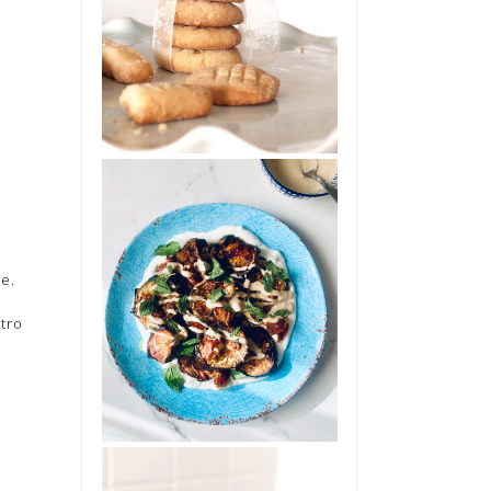
No, non sono impazzita. Non
ho preso troppo sole senza
cappello, ne' troppo caldo in
giardino. Non s...
INSALATA DI
ELANZANE CON
DATTERI,
ne.
YOGURT E
TAHINI
tro
Ci si può innamorare di una
insalata di melanzane?
Ebbene, provate questa e mi
saprete dire. Glute...