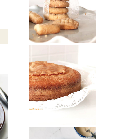
No, non sono impazzita. Non
ho preso troppo sole senza
cappello, ne' troppo caldo in
giardino. Non s...
TORTA ALLO
YOGURT DI
MAMMA
Oggi è il mio compleanno. Ma
non starò a farvi vedere il
cheesecake che è in frigo
pronto per stase...