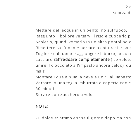
2 
scorza d'
Mettere dell'acqua in un pentolino sul fuoco.
Raggiunto il bollore versarvi il riso e cuocerlo 
Scolarlo, quindi versarlo in un altro pentolino c
Rimettere sul fuoco e portare a cottura: il ris
Togliere dal fuoco e aggiungere il burro, lo zuc
Lasciare
raffreddare completamente
( se volet
unire il cioccolato all'impasto ancora caldo), qu
mais.
Montare i due albumi a neve e unirli all'impasto
Versare in una teglia imburrata o coperta con c
30 minuti.
Servire con zucchero a velo.
NOTE:
-
il dolce e' ottimo anche il giorno dopo ma cons