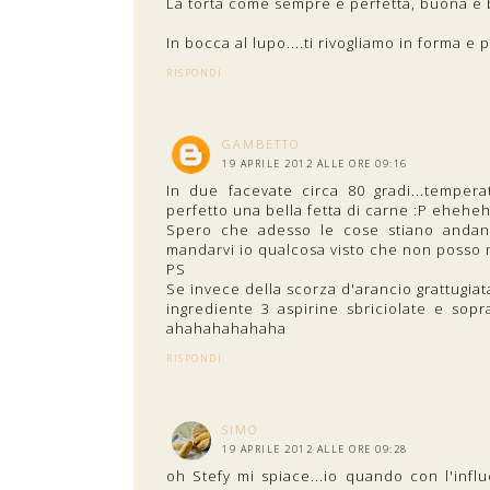
La torta come sempre è perfetta, buona e b
In bocca al lupo....ti rivogliamo in forma e
RISPONDI
GAMBETTO
19 APRILE 2012 ALLE ORE 09:16
In due facevate circa 80 gradi...tempe
perfetto una bella fetta di carne :P eheh
Spero che adesso le cose stiano andand
mandarvi io qualcosa visto che non posso 
PS
Se invece della scorza d'arancio grattugia
ingrediente 3 aspirine sbriciolate e sop
ahahahahahaha
RISPONDI
SIMO
19 APRILE 2012 ALLE ORE 09:28
oh Stefy mi spiace...io quando con l'infl