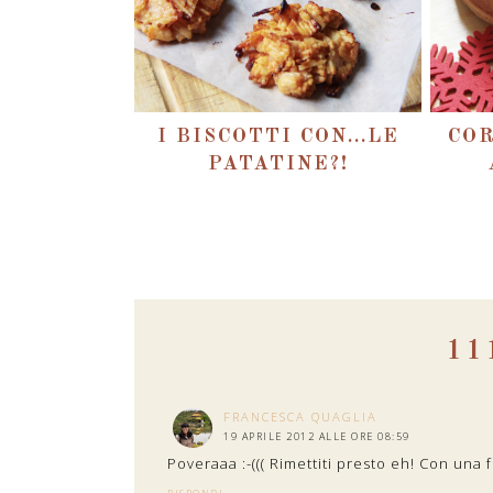
I BISCOTTI CON...LE
COR
PATATINE?!
11
FRANCESCA QUAGLIA
19 APRILE 2012 ALLE ORE 08:59
Poveraaa :-((( Rimettiti presto eh! Con una f