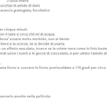
2 uova intere
cucchiai di amido di mais
arancio grattugiata, facoltativo
per cinque minuti.
on il latte e circa 250 ml di acqua.
o dovra' essere molto morbido, non al dente.
chero e la scorza, se si decide di usarla.
e un effetto maculato, invece se la volete nera come in foto bast
indi unire i tuorli e le gocce di cioccolato, e per ultimo l'amido di
.
arta forno e cuocere in forno preriscaldato a 170 gradi per circa 
ervarlo avvolto nella pellicola.