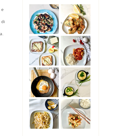
 e
 di
a.