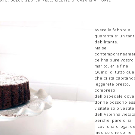
LATO
,
DOLCI
,
GLUTEN FREE
,
RICETTE DI CASA MIA
,
TORTE
Avere la febbre a
quaranta e' un tant
debilitante.
Ma se
contemporaneame
ce l'ha pure vostro
marito, e' la fine.
Quindi di tutto que
che ci sta capitand
leggerete presto,
compreso
dell'ospedale dove
donne possono es
visitate solo vestite
dell'Aspirina vietat
perche' pare ci si
ricavi una droga, de
medico che come