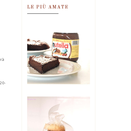
LE PIÙ AMATE
TORTA MAGICA
ALLA NUTELLA,
IN DUE
INGREDIENTI!
erà
Una condanna. Una
perdizione. Una droga.
Un'ossessione. Tutte in quel
barattolo. E se ne ...
20-
BISCOTTI DI
MAIONESE