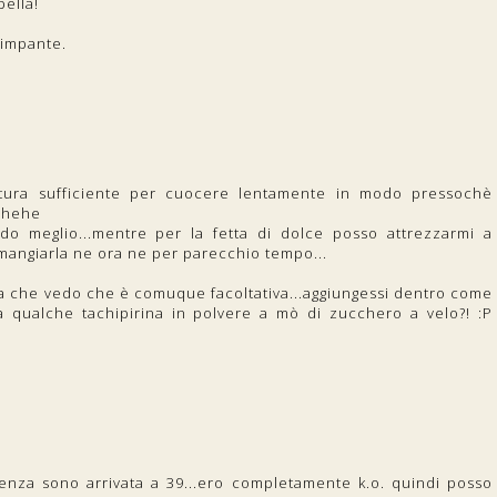
ella!
 pimpante.
ratura sufficiente per cuocere lentamente in modo pressochè
ehhehe
o meglio...mentre per la fetta di dolce posso attrezzarmi a
mangiarla ne ora ne per parecchio tempo...
ta che vedo che è comuque facoltativa...aggiungessi dentro come
ra qualche tachipirina in polvere a mò di zucchero a velo?! :P
uenza sono arrivata a 39...ero completamente k.o. quindi posso