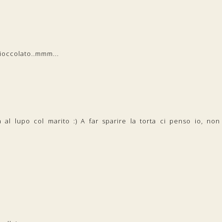
cioccolato..mmm...
 al lupo col marito :) A far sparire la torta ci penso io, non