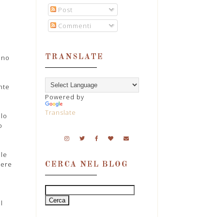
Post
Commenti
ino
TRANSLATE
nte
Powered by
Translate
llo
o
 le
sere
CERCA NEL BLOG
,
a
l