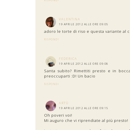
RISPONDI
VALENTINA
19 APRILE 2012 ALLE ORE 09:05
adoro le torte di riso e questa variante al 
RISPONDI
FEDERICA
19 APRILE 2012 ALLE ORE 09:08
Santa subito? Rimettiti presto e in bocca
preoccuparti :D! Un bacio
RISPONDI
ARTÙ
19 APRILE 2012 ALLE ORE 09:15
Oh poveri voi!
Mi auguro che vi riprendiate al più presto!