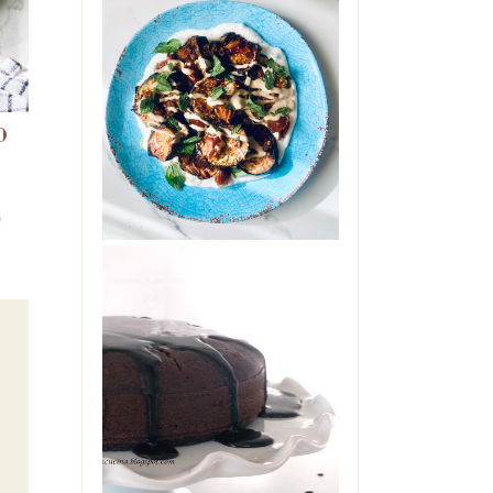
INSALATA DI
ELANZANE CON
DATTERI,
YOGURT E
TAHINI
O
Ci si può innamorare di una
insalata di melanzane?
Ebbene, provate questa e mi
saprete dire. Glute...
)
THE COCA-COLA
CAKE
L'avete sentita nominare
diverse volte, su questo blog.
Zia Angela era in casa mia
una so...