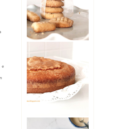
No, non sono impazzita. Non
ho preso troppo sole senza
cappello, ne' troppo caldo in
giardino. Non s...
a
TORTA ALLO
, e
YOGURT DI
MAMMA
on
Oggi è il mio compleanno. Ma
non starò a farvi vedere il
cheesecake che è in frigo
pronto per stase...