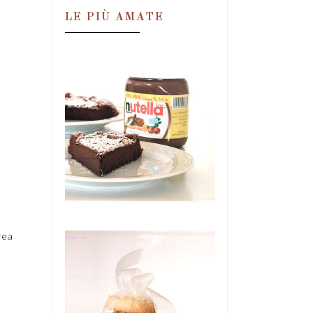
LE PIÙ AMATE
TORTA MAGICA
ALLA NUTELLA,
IN DUE
INGREDIENTI!
Una condanna. Una
perdizione. Una droga.
Un'ossessione. Tutte in quel
barattolo. E se ne ...
rea
BISCOTTI DI
MAIONESE