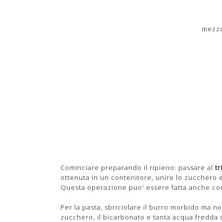
mezzo
Cominciare preparando il ripieno: passare al
tr
ottenuta in un contenitore, unire lo zucchero e
Questa operazione puo' essere fatta anche con
Per la pasta, sbriciolare il burro morbido ma non
zucchero, il bicarbonato e tanta acqua fredda 