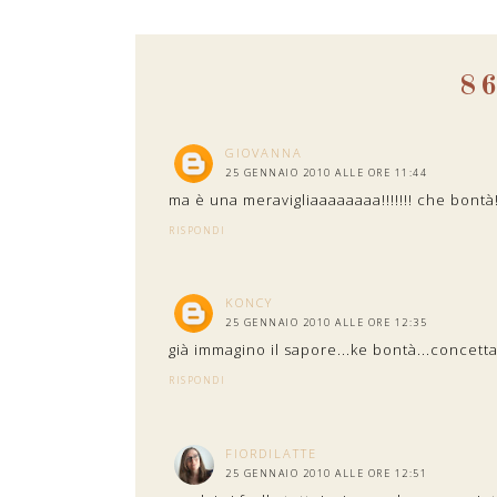
8
GIOVANNA
25 GENNAIO 2010 ALLE ORE 11:44
ma è una meravigliaaaaaaaa!!!!!!! che bontà!
RISPONDI
KONCY
25 GENNAIO 2010 ALLE ORE 12:35
già immagino il sapore...ke bontà...concett
RISPONDI
FIORDILATTE
25 GENNAIO 2010 ALLE ORE 12:51