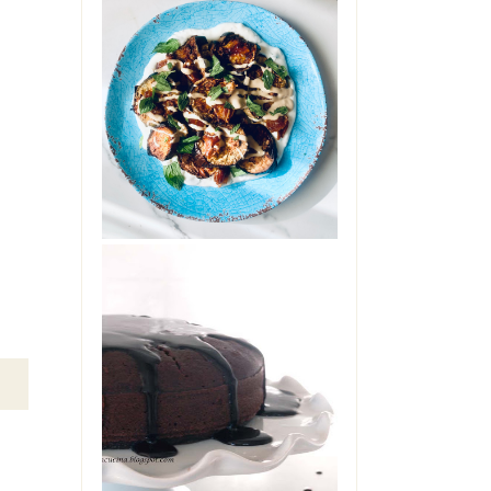
INSALATA DI
ELANZANE CON
DATTERI,
YOGURT E
TAHINI
Ci si può innamorare di una
insalata di melanzane?
Ebbene, provate questa e mi
saprete dire. Glute...
THE COCA-COLA
CAKE
L'avete sentita nominare
diverse volte, su questo blog.
Zia Angela era in casa mia
una so...