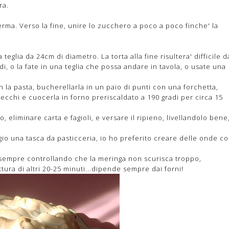
ra.
rma. Verso la fine, unire lo zucchero a poco a poco finche' la
teglia da 24cm di diametro. La torta alla fine risultera' difficile d
i, o la fate in una teglia che possa andare in tavola, o usate una
on la pasta, bucherellarla in un paio di punti con una forchetta,
 secchi e cuocerla in forno preriscaldato a 190 gradi per circa 15
o, eliminare carta e fagioli, e versare il ripieno, livellandolo bene
io una tasca da pasticceria, io ho preferito creare delle onde c
, sempre controllando che la meringa non scurisca troppo,
ura di altri 20-25 minuti...dipende sempre dai forni!