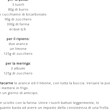
3 tuorli
80g di burro
 cucchiaino di bicarbonato
90g di zucchero
300g di farina
acqua q.b.
per il ripieno:
due arance
un limone
125g di zucchero
per la meringa:
3 albumi
125g di zucchero
itacarne
le arance ed il limone, con tutta la buccia. Versare la pu
 mettere in frigo.
 un giorno di anticipo.
 sciolto con la farina. Unire i tuorli battuti leggermente, lo
quanto basta ad avere un impasto della consistenza di una frolla.