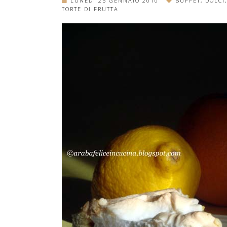
LUNEDÌ 25 GENNAIO 2010
BUFFET
,
DOLCI
,
TORTE DI FRUTTA