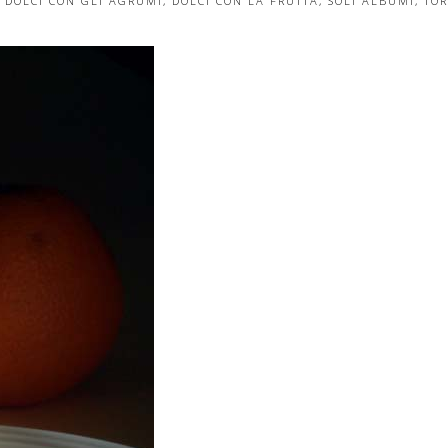
DOLCI CON GLI AGRUMI
,
DOLCI CON LA FRUTTA
,
SOLI ALBUMI
,
TOR