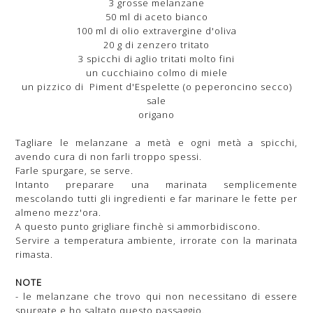
3 grosse melanzane
50 ml di aceto bianco
100 ml di olio extravergine d'oliva
20 g di zenzero tritato
3 spicchi di aglio tritati molto fini
un cucchiaino colmo di miele
un pizzico di Piment d'Espelette (o peperoncino secco)
sale
origano
Tagliare le melanzane a metà e ogni metà a spicchi,
avendo cura di non farli troppo spessi.
Farle spurgare, se serve.
Intanto preparare una marinata semplicemente
mescolando tutti gli ingredienti e far marinare le fette per
almeno mezz'ora.
A questo punto grigliare finchè si ammorbidiscono.
Servire a temperatura ambiente, irrorate con la marinata
rimasta.
NOTE
- le melanzane che trovo qui non necessitano di essere
spurgate e ho saltato questo passaggio.