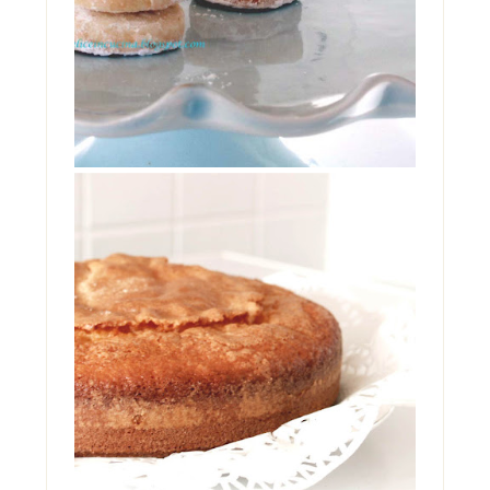
TORTA ALLO YOGURT DI
MAMMA
Oggi è il mio compleanno. Ma non starò a
farvi vedere il cheesecake che è in frigo
pronto per stase...