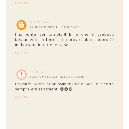
RISPONDI
UNKNOWN
27 AGOSTO 2021 ALLE ORE 18:16
finalmente sei tornata!!! E io che ti credevo
beatamente in ferie... :) :) provo subito, adoro le
melanzane in tutte le salse.
RISPONDI
PAOLINA
1 SETTEMBRE 2021 ALLE ORE 22:25
Provate! Sono buonissime!Grazie per le ricette
sempre entusiasmanti 😋😋😋
RISPONDI