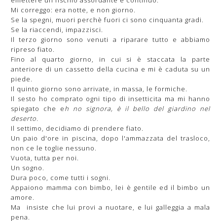
Mi correggo: era notte, e non giorno.
Se la spegni, muori perchè fuori ci sono cinquanta gradi.
Se la riaccendi, impazzisci.
Il terzo giorno sono venuti a riparare tutto e abbiamo
ripreso fiato.
Fino al quarto giorno, in cui si è staccata la parte
anteriore di un cassetto della cucina e mi è caduta su un
piede.
Il quinto giorno sono arrivate, in massa, le formiche.
Il sesto ho comprato ogni tipo di insetticita ma mi hanno
spiegato che e
h no signora, è il bello del giardino nel
deserto.
Il settimo, decidiamo di prendere fiato.
Un paio d'ore in piscina, dopo l'ammazzata del trasloco,
non ce le toglie nessuno.
Vuota, tutta per noi.
Un sogno.
Dura poco, come tutti i sogni.
Appaiono mamma con bimbo, lei è gentile ed il bimbo un
amore.
Ma insiste che lui provi a nuotare, e lui galleggia a mala
pena.