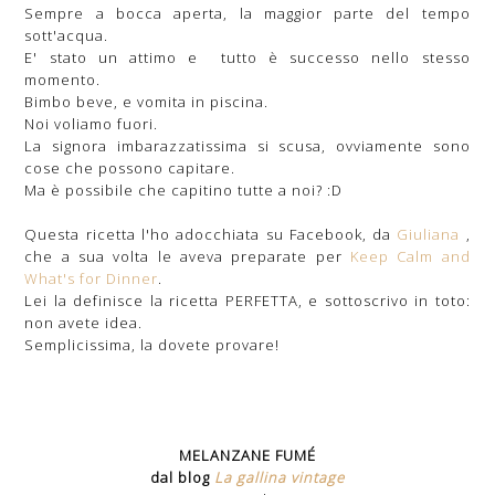
Sempre a bocca aperta, la maggior parte del tempo
sott'acqua.
E' stato un attimo e tutto è successo nello stesso
momento.
Bimbo beve, e vomita in piscina.
Noi voliamo fuori.
La signora imbarazzatissima si scusa, ovviamente sono
cose che possono capitare.
Ma è possibile che capitino tutte a noi? :D
Questa ricetta l'ho adocchiata su Facebook, da
Giuliana
,
che a sua volta le aveva preparate per
Keep Calm and
What's for Dinner
.
Lei la definisce la ricetta PERFETTA, e sottoscrivo in toto:
non avete idea.
Semplicissima, la dovete provare!
MELANZANE FUMÉ
dal blog
La gallina vintage