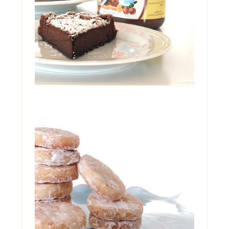
NUTELLA, IN DUE
INGREDIENTI!
Una condanna. Una perdizione. Una droga.
Un'ossessione. Tutte in quel barattolo. E se
ne ...
LEMON MELTAWAYS
Una scusa. Una stupidissima scusa. Era
tutto quello che mi serviva per derogare
alla ferrea re...