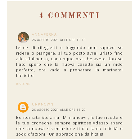
4 COMMENTI
ANNAFERNA
26 AGOSTO 2021 ALLE ORE 10:19
felice di rileggerti e leggendo non sapevo se
ridere o piangere, al tuo posto avrei urlato fino
allo sfinimento, comunque ora che avete ripreso
fiato spero che la nuova casetta sia un nido
perfetto, ora vado a preparare la marinata!
baciotto
RISPONDI
UNKNOWN
26 AGOSTO 2021 ALLE ORE 15:29
Bentornata Stefania . Mi mancavi , le tue ricette e
le tue cronache sempre spiritose!Adesso spero
che la nuova sistemazione ti dia tanta felicità e
soddidfazioni . Un abbraccione dall'Italia