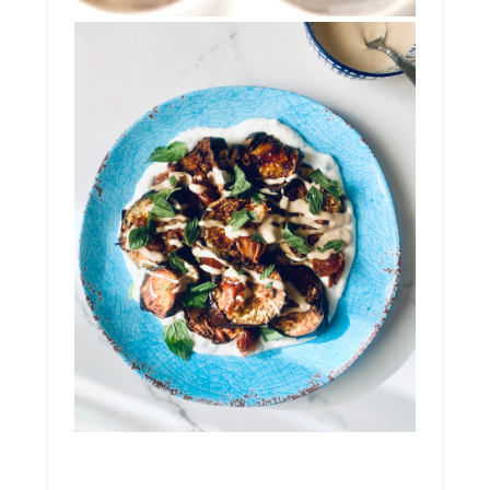
INSALATA DI ELANZANE
CON DATTERI, YOGURT
E TAHINI
Ci si può innamorare di una insalata di
melanzane? Ebbene, provate questa e mi
saprete dire. Glute...