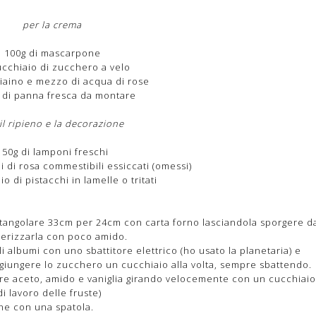
per la crema
100g di mascarpone
cchiaio di zucchero a velo
iaino e mezzo di acqua di rose
 di panna fresca da montare
il ripieno e la decorazione
150g di lamponi freschi
li di rosa commestibili essiccati (omessi)
o di pistacchi in lamelle o tritati
tangolare 33cm per 24cm con carta forno lasciandola sporgere d
lverizzarla con poco amido.
 albumi con uno sbattitore elettrico (ho usato la planetaria) e
iungere lo zucchero un cucchiaio alla volta, sempre sbattendo.
re aceto, amido e vaniglia girando velocemente con un cucchiaio
di lavoro delle fruste)
ene con una spatola.