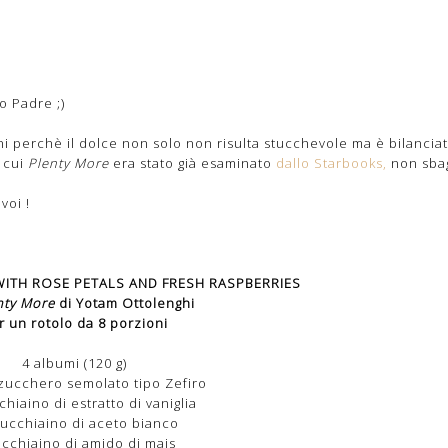
o Padre ;)
i perchè il dolce non solo non risulta stucchevole ma è bilancia
l cui
Plenty More
era stato già esaminato
dallo Starbooks,
non sbag
voi !
ITH ROSE PETALS AND FRESH RASPBERRIES
nty More
di Yotam Ottolenghi
r un rotolo da 8 porzioni
4 albumi (120 g)
 zucchero semolato tipo Zefiro
hiaino di estratto di vaniglia
ucchiaino di aceto bianco
ucchiaino di amido di mais