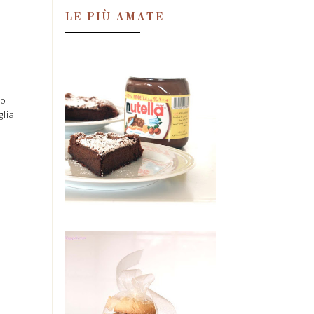
LE PIÙ AMATE
TORTA MAGICA
to
ALLA NUTELLA,
lia
IN DUE
INGREDIENTI!
Una condanna. Una
perdizione. Una droga.
Un'ossessione. Tutte in quel
barattolo. E se ne ...
BISCOTTI DI
MAIONESE