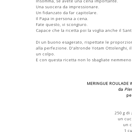
Insomma, se avete una cena importante.
Una suocera da impressionare.
Un fidanzato da far capitolare.
Il Papa in persona a cena.
Fate questo, vi scongiuro.
Capace che la ricetta poi la voglia anche il Sant
Di un buono esagerato, rispettate le proporzion
alla perfezione. D'altronde Yotam Ottolenghi, i
un colpo.
E con questa ricetta non lo sbagliate nemmeno 
MERINGUE ROULADE W
da
Ple
pe
250 g di
un cucc
un c
1 c