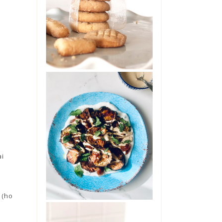
No, non sono impazzita. Non
ho preso troppo sole senza
cappello, ne' troppo caldo in
giardino. Non s...
INSALATA DI
ELANZANE CON
DATTERI,
YOGURT E
TAHINI
ai
Ci si può innamorare di una
insalata di melanzane?
Ebbene, provate questa e mi
saprete dire. Glute...
 (ho