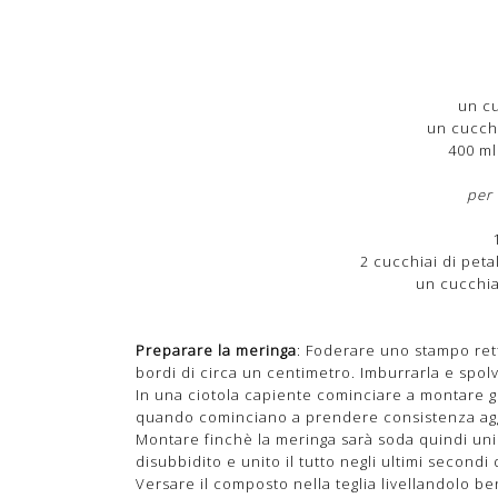
un cu
un cucch
400 ml
per 
2 cucchiai di peta
un cucchiai
Preparare la meringa
: Foderare uno stampo ret
bordi di circa un centimetro. Imburrarla e spo
In una ciotola capiente cominciare a montare gli
quando cominciano a prendere consistenza agg
Montare finchè la meringa sarà soda quindi uni
disubbidito e unito il tutto negli ultimi secondi 
Versare il composto nella teglia livellandolo b