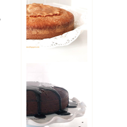
TORTA ALLO
YOGURT DI
a
MAMMA
Oggi è il mio compleanno. Ma
non starò a farvi vedere il
cheesecake che è in frigo
pronto per stase...
THE COCA-COLA
CAKE
L'avete sentita nominare
diverse volte, su questo blog.
Zia Angela era in casa mia
una so...