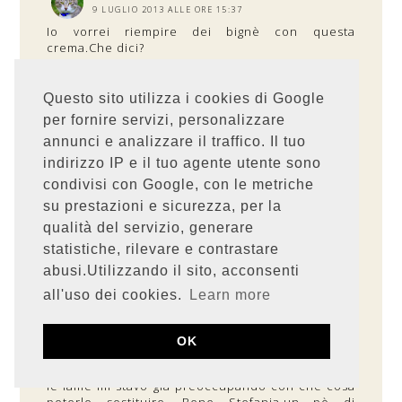
9 LUGLIO 2013 ALLE ORE 15:37
Io vorrei riempire dei bignè con questa
crema.Che dici?
RISPONDI
Questo sito utilizza i cookies di Google
RISPOSTE
per fornire servizi, personalizzare
annunci e analizzare il traffico. Il tuo
ARABA FELICE
9 LUGLIO 2013 ALLE ORE 15:50
indirizzo IP e il tuo agente utente sono
Direi che si può fare ;)
condivisi con Google, con le metriche
su prestazioni e sicurezza, per la
qualità del servizio, generare
RISPONDI
statistiche, rilevare e contrastare
abusi.Utilizzando il sito, acconsenti
Anonimo
9 LUGLIO 2013 ALLE ORE 15:49
all'uso dei cookies.
Learn more
Bèh Stefy c'è da chiederlo? Certo che si prova!!
Quando nei titoli delle tue ricette trovo scritto
furbo,furbissimo o magico oramai mi ci butto a
OK
pesce!! Grazie per la dritta del frullatore a
immersione,perchè io non avendo un robot con
le lame mi stavo già preoccupando con che cosa
poterlo sostituire. Bene Stefania,un pò di