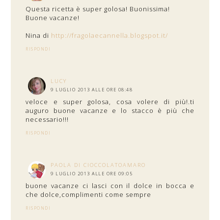
Questa ricetta è super golosa! Buonissima!
Buone vacanze!
Nina di
http://fragolaecannella.blogspot.it/
RISPONDI
LUCY
9 LUGLIO 2013 ALLE ORE 08:48
veloce e super golosa, cosa volere di più!.ti
auguro buone vacanze e lo stacco è più che
necessario!!!
RISPONDI
PAOLA DI CIOCCOLATOAMARO
9 LUGLIO 2013 ALLE ORE 09:05
buone vacanze ci lasci con il dolce in bocca e
che dolce,complimenti come sempre
RISPONDI