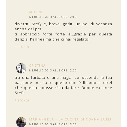
MILENA
8 LUGLIO 2013 ALLE ORE 12:13
divertiti Stefy e, brava, goditi un po' di vacanza
anche dal pc!
ti abbraccio forte forte e...grazie per questa
delizia, l'ennesima che ci hai regalato!
RISPONDI
CRISTINA
8 LUGLIO 2013 ALLE ORE 12:20
tra una furbata e una magia, conoscendo la tua
passione per tutto quello che è limonoso direi
che questa mousse s'ha da fare. Buone vacanze
Stefi!
RISPONDI
MARIANGELA - LA CUCINA DI NONNA LUISA
8 LUGLIO 2013 ALLE ORE 13:03