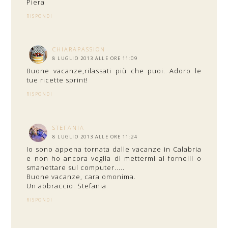
Piera
RISPONDI
CHIARAPASSION
8 LUGLIO 2013 ALLE ORE 11:09
Buone vacanze,rilassati più che puoi. Adoro le
tue ricette sprint!
RISPONDI
STEFANIA
8 LUGLIO 2013 ALLE ORE 11:24
Io sono appena tornata dalle vacanze in Calabria
e non ho ancora voglia di mettermi ai fornelli o
smanettare sul computer.....
Buone vacanze, cara omonima.
Un abbraccio. Stefania
RISPONDI