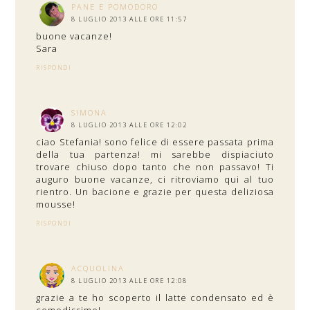
PANE E POMODORO
8 LUGLIO 2013 ALLE ORE 11:57
buone vacanze!
Sara
RISPONDI
SIMONA
8 LUGLIO 2013 ALLE ORE 12:02
ciao Stefania! sono felice di essere passata prima
della tua partenza! mi sarebbe dispiaciuto
trovare chiuso dopo tanto che non passavo! Ti
auguro buone vacanze, ci ritroviamo qui al tuo
rientro. Un bacione e grazie per questa deliziosa
mousse!
RISPONDI
ACQUOLINA
8 LUGLIO 2013 ALLE ORE 12:08
grazie a te ho scoperto il latte condensato ed è