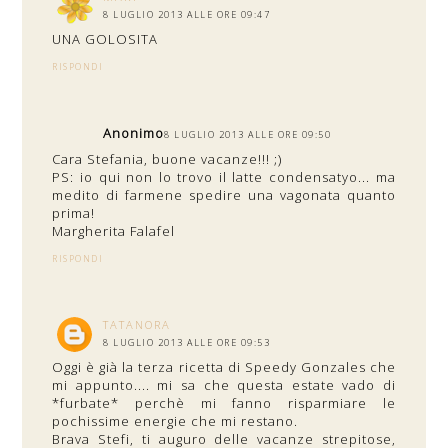
8 LUGLIO 2013 ALLE ORE 09:47
UNA GOLOSITA
RISPONDI
Anonimo
8 LUGLIO 2013 ALLE ORE 09:50
Cara Stefania, buone vacanze!!! ;)
PS: io qui non lo trovo il latte condensatyo... ma
medito di farmene spedire una vagonata quanto
prima!
Margherita Falafel
RISPONDI
TATANORA
8 LUGLIO 2013 ALLE ORE 09:53
Oggi è già la terza ricetta di Speedy Gonzales che
mi appunto.... mi sa che questa estate vado di
*furbate* perchè mi fanno risparmiare le
pochissime energie che mi restano.
Brava Stefi, ti auguro delle vacanze strepitose,