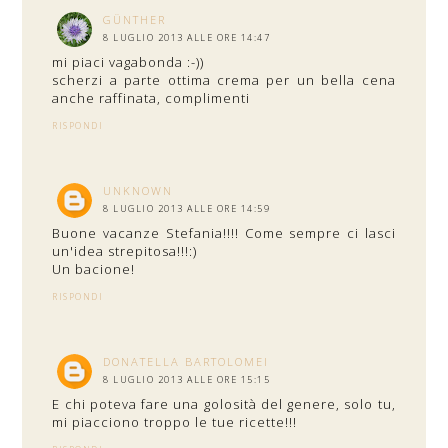
GÜNTHER
8 LUGLIO 2013 ALLE ORE 14:47
mi piaci vagabonda :-))
scherzi a parte ottima crema per un bella cena
anche raffinata, complimenti
RISPONDI
UNKNOWN
8 LUGLIO 2013 ALLE ORE 14:59
Buone vacanze Stefania!!!! Come sempre ci lasci
un'idea strepitosa!!!:)
Un bacione!
RISPONDI
DONATELLA BARTOLOMEI
8 LUGLIO 2013 ALLE ORE 15:15
E chi poteva fare una golosità del genere, solo tu,
mi piacciono troppo le tue ricette!!!