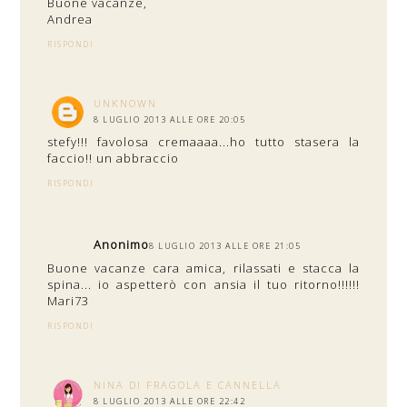
Buone vacanze,
Andrea
RISPONDI
UNKNOWN
8 LUGLIO 2013 ALLE ORE 20:05
stefy!!! favolosa cremaaaa...ho tutto stasera la
faccio!! un abbraccio
RISPONDI
Anonimo
8 LUGLIO 2013 ALLE ORE 21:05
Buone vacanze cara amica, rilassati e stacca la
spina... io aspetterò con ansia il tuo ritorno!!!!!!
Mari73
RISPONDI
NINA DI FRAGOLA E CANNELLA
8 LUGLIO 2013 ALLE ORE 22:42