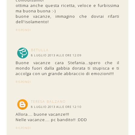
comodissimo!
ottima anche questa ricetta, veloce e furbissima
ma buona buona :-)
buone vacanze, immagino che dovrai rifarti
dell'isolamento!
RISPONDI
BETULLA
8 LUGLIO 2013 ALLE ORE 12:09
Buone vacanze cara Stefania...spero che il
mondo fuori dalla gabbia dorata ti stupisca e ti
accolga con un grande abbraccio di emozioni!!!
RISPONDI
TERESA BALZANO
8 LUGLIO 2013 ALLE ORE 12:10
Allora.... buone vacanze!!!
Nelle vacanze.... pc bandito!! :DDD
RISPONDI