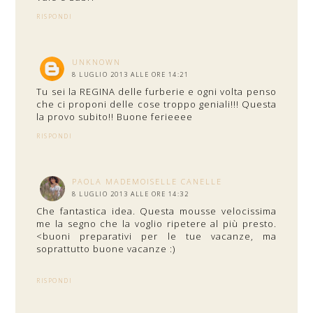
RISPONDI
UNKNOWN
8 LUGLIO 2013 ALLE ORE 14:21
Tu sei la REGINA delle furberie e ogni volta penso
che ci proponi delle cose troppo geniali!!! Questa
la provo subito!! Buone ferieeee
RISPONDI
PAOLA MADEMOISELLE CANELLE
8 LUGLIO 2013 ALLE ORE 14:32
Che fantastica idea. Questa mousse velocissima
me la segno che la voglio ripetere al più presto.
<buoni preparativi per le tue vacanze, ma
soprattutto buone vacanze :)
RISPONDI