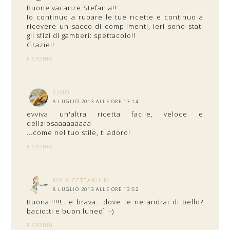
Buone vacanze Stefania!!
Io continuo a rubare le tue ricette e continuo a
ricevere un sacco di complimenti, ieri sono stati
gli sfizi di gamberi: spettacolo!!
Grazie!!
RISPONDI
SIMO
8 LUGLIO 2013 ALLE ORE 13:14
evviva un'altra ricetta facile, veloce e
deliziosaaaaaaaaa
...come nel tuo stile, ti adoro!
RISPONDI
MY RICETTARIUM
8 LUGLIO 2013 ALLE ORE 13:52
Buona!!!!!!.. e brava.. dove te ne andrai di bello?
baciotti e buon lunedì :-)
RISPONDI