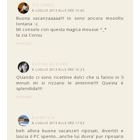
ZIA CONSU
8 LUGLIO 2013 ALLE ORE 15:40
Buona vacanzaaaaa!!! Io sono ancora mooolto
lontana :-(
Mi consolo con questa magica mousse ^_*
la zia Consu
RISPONDI
KUCINA DI KIARA
8 LUGLIO 2013 ALLE ORE 16:23
QUando ci sono ricettine dolci che si fanno in 5
minuti mi si rizzano le antenne!!!! Questa è
splendida!!!!
RISPONDI
ELENUCCIA
8 LUGLIO 2013 ALLE ORE 17:02
beh allora buone vacanze!! riposati, divertiti e
lascia il PC spento...anche lui dovra' pur riposarsi