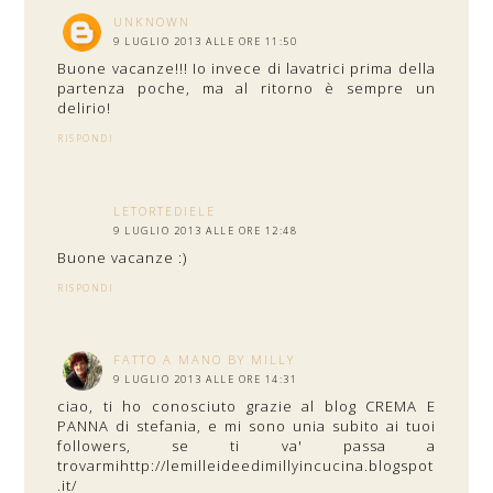
UNKNOWN
9 LUGLIO 2013 ALLE ORE 11:50
Buone vacanze!!! Io invece di lavatrici prima della
partenza poche, ma al ritorno è sempre un
delirio!
RISPONDI
LETORTEDIELE
9 LUGLIO 2013 ALLE ORE 12:48
Buone vacanze :)
RISPONDI
FATTO A MANO BY MILLY
9 LUGLIO 2013 ALLE ORE 14:31
ciao, ti ho conosciuto grazie al blog CREMA E
PANNA di stefania, e mi sono unia subito ai tuoi
followers, se ti va' passa a
trovarmihttp://lemilleideedimillyincucina.blogspot
.it/