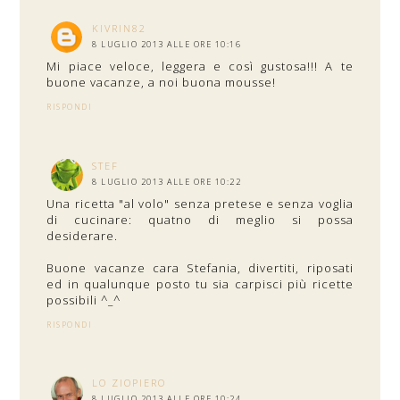
KIVRIN82
8 LUGLIO 2013 ALLE ORE 10:16
Mi piace veloce, leggera e così gustosa!!! A te
buone vacanze, a noi buona mousse!
RISPONDI
STEF
8 LUGLIO 2013 ALLE ORE 10:22
Una ricetta "al volo" senza pretese e senza voglia
di cucinare: quatno di meglio si possa
desiderare.
Buone vacanze cara Stefania, divertiti, riposati
ed in qualunque posto tu sia carpisci più ricette
possibili ^_^
RISPONDI
LO ZIOPIERO
8 LUGLIO 2013 ALLE ORE 10:24