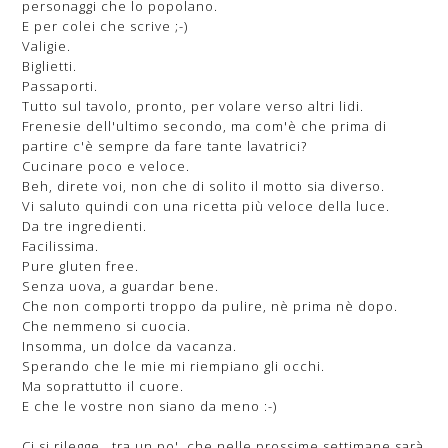
personaggi che lo popolano.
E per colei che scrive ;-)
Valigie.
Biglietti.
Passaporti.
Tutto sul tavolo, pronto, per volare verso altri lidi.
Frenesie dell'ultimo secondo, ma com'è che prima di
partire c'è sempre da fare tante lavatrici?
Cucinare poco e veloce.
Beh, direte voi, non che di solito il motto sia diverso.
Vi saluto quindi con una ricetta più veloce della luce.
Da tre ingredienti.
Facilissima.
Pure gluten free.
Senza uova, a guardar bene.
Che non comporti troppo da pulire, nè prima nè dopo.
Che nemmeno si cuocia.
Insomma, un dolce da vacanza.
Sperando che le mie mi riempiano gli occhi.
Ma soprattutto il cuore.
E che le vostre non siano da meno :-)
Ci si rilegge...tra un po', che nelle prossime settimane sarà