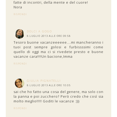
fatte di incontri, della mente e del cuore!
Nora
RISPONDI
DOLCI A GOGO
8 LUGLIO 2013 ALLE ORE 09:58
Tesoro buone vacanzeeeeee....mi mancheranno i
tuoi post sempre golosi e furbissssimi come
quello di oggi ma ci si rivedete presto e buone
vacanze cara!!!!Un bacione,Imma
RISPONDI
GIULIA PIGNATELLI
8 LUGLIO 2013 ALLE ORE 10:05
sai che ho fatto una cosa del genere, ma solo con
la panna e poi zucchero? Però credo che così sia
molto meglio!!!!! Goditi le vacanze :)))
RISPONDI