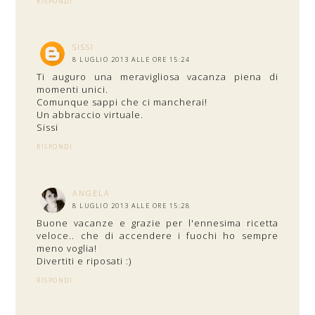
RISPONDI
SISSI
8 LUGLIO 2013 ALLE ORE 15:24
Ti auguro una meravigliosa vacanza piena di
momenti unici.
Comunque sappi che ci mancherai!
Un abbraccio virtuale.
Sissi
RISPONDI
ANGELA
8 LUGLIO 2013 ALLE ORE 15:28
Buone vacanze e grazie per l'ennesima ricetta
veloce.. che di accendere i fuochi ho sempre
meno voglia!
Divertiti e riposati :)
RISPONDI