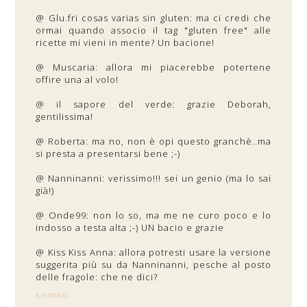
@ Glu.fri cosas varias sin gluten: ma ci credi che
ormai quando associo il tag "gluten free" alle
ricette mi vieni in mente? Un bacione!
@ Muscaria: allora mi piacerebbe potertene
offire una al volo!
@ il sapore del verde: grazie Deborah,
gentilissima!
@ Roberta: ma no, non è opi questo granchè..ma
si presta a presentarsi bene ;-)
@ Nanninanni: verissimo!!! sei un genio (ma lo sai
già!)
@ Onde99: non lo so, ma me ne curo poco e lo
indosso a testa alta ;-) UN bacio e grazie
@ Kiss Kiss Anna: allora potresti usare la versione
suggerita più su da Nanninanni, pesche al posto
delle fragole: che ne dici?
RISPONDI