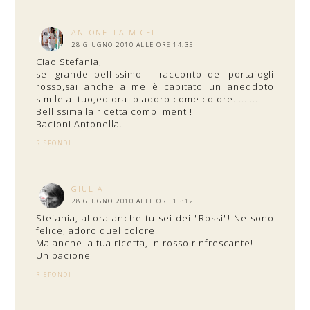
ANTONELLA MICELI
28 GIUGNO 2010 ALLE ORE 14:35
Ciao Stefania,
sei grande bellissimo il racconto del portafogli
rosso,sai anche a me è capitato un aneddoto
simile al tuo,ed ora lo adoro come colore..........
Bellissima la ricetta complimenti!
Bacioni Antonella.
RISPONDI
GIULIA
28 GIUGNO 2010 ALLE ORE 15:12
Stefania, allora anche tu sei dei "Rossi"! Ne sono
felice, adoro quel colore!
Ma anche la tua ricetta, in rosso rinfrescante!
Un bacione
RISPONDI