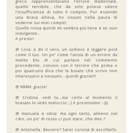
greco rapprensentavano l'errore madornale,
quello terribile, che da solo poteva valere
l'insufficienza di tutto il compito. Pur essendo
una brava allieva, ho vissuto nella paura di
vederne sui miei compiti.
Quella rossa quindi mi sembra più lieve e se vuoi
indulgente...
A presto!
@ Livia: a dir il vero, un sollievo è leggere post
come il tuo. Un po' come l'ansia di un errore da
matita blu di cui parlavo nel commento
precedente, convivo con il terrore che prima o
poi qualcuno dica che le boiate che scrivo non
interessano a nessuno...quindi grazie!!!
@ MMM: grazie!
@ Cristina. vedi tu...ma certo al momento il
brasato lo vedo maluccio ;-) A prestissimo :-)))
@ manuela e silvia: ma ogni tanto, almeno nel
cibo, un po' di rosso ci può stare, che dite ?
@ Antonella: davvero? Sarei curiosa di ascoltarlo.