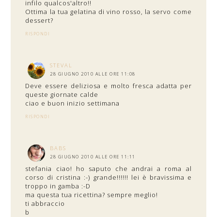
infilo qualcos'altro!!
Ottima la tua gelatina di vino rosso, la servo come
dessert?
RISPONDI
STEVAL
28 GIUGNO 2010 ALLE ORE 11:08
Deve essere deliziosa e molto fresca adatta per
queste giornate calde
ciao e buon inizio settimana
RISPONDI
BABS
28 GIUGNO 2010 ALLE ORE 11:11
stefania ciao! ho saputo che andrai a roma al
corso di cristina :-) grande!!!!!! lei è bravissima e
troppo in gamba :-D
ma questa tua ricettina? sempre meglio!
ti abbraccio
b