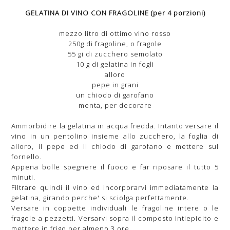
GELATINA DI VINO CON FRAGOLINE (per 4 porzioni)
mezzo litro di ottimo vino rosso
250g di fragoline, o fragole
55 gi di zucchero semolato
10 g di gelatina in fogli
alloro
pepe in grani
un chiodo di garofano
menta, per decorare
Ammorbidire la gelatina in acqua fredda. Intanto versare il
vino in un pentolino insieme allo zucchero, la foglia di
alloro, il pepe ed il chiodo di garofano e mettere sul
fornello.
Appena bolle spegnere il fuoco e far riposare il tutto 5
minuti.
Filtrare quindi il vino ed incorporarvi immediatamente la
gelatina, girando perche' si sciolga perfettamente.
Versare in coppette individuali le fragoline intere o le
fragole a pezzetti. Versarvi sopra il composto intiepidito e
mettere in frigo per almeno 3 ore.