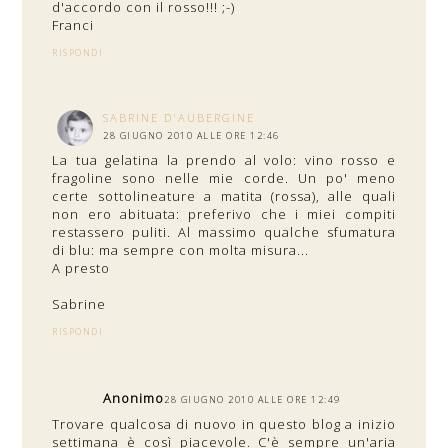
d'accordo con il rosso!!! ;-)
Franci
RISPONDI
SABRINE D'AUBERGINE
28 GIUGNO 2010 ALLE ORE 12:46
La tua gelatina la prendo al volo: vino rosso e
fragoline sono nelle mie corde. Un po' meno
certe sottolineature a matita (rossa), alle quali
non ero abituata: preferivo che i miei compiti
restassero puliti. Al massimo qualche sfumatura
di blu: ma sempre con molta misura...
A presto
Sabrine
RISPONDI
Anonimo
28 GIUGNO 2010 ALLE ORE 12:49
Trovare qualcosa di nuovo in questo blog a inizio
settimana è così piacevole. C'è sempre un'aria