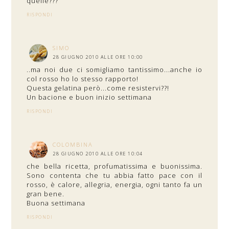
quelle???
RISPONDI
SIMO
28 GIUGNO 2010 ALLE ORE 10:00
..ma noi due ci somigliamo tantissimo...anche io
col rosso ho lo stesso rapporto!
Questa gelatina però...come resistervi??!
Un bacione e buon inizio settimana
RISPONDI
COLOMBINA
28 GIUGNO 2010 ALLE ORE 10:04
che bella ricetta, profumatissima e buonissima.
Sono contenta che tu abbia fatto pace con il
rosso, è calore, allegria, energia, ogni tanto fa un
gran bene.
Buona settimana
RISPONDI