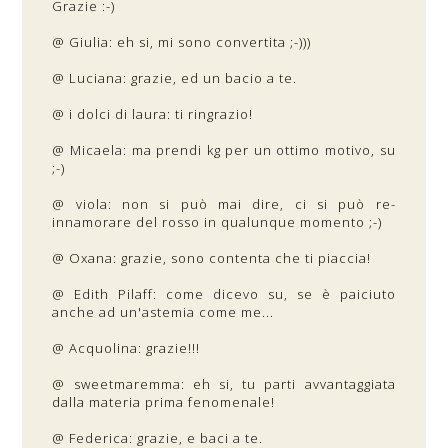
Grazie :-)
@ Giulia: eh si, mi sono convertita ;-)))
@ Luciana: grazie, ed un bacio a te.
@ i dolci di laura: ti ringrazio!
@ Micaela: ma prendi kg per un ottimo motivo, su
;-)
@ viola: non si può mai dire, ci si può re-
innamorare del rosso in qualunque momento ;-)
@ Oxana: grazie, sono contenta che ti piaccia!
@ Edith Pilaff: come dicevo su, se è paiciuto
anche ad un'astemia come me...
@ Acquolina: grazie!!!
@ sweetmaremma: eh si, tu parti avvantaggiata
dalla materia prima fenomenale!
@ Federica: grazie, e baci a te.