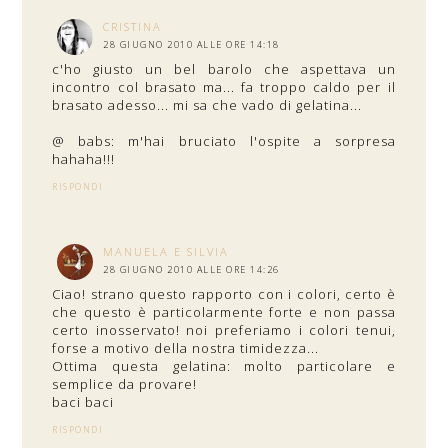
CRISTINA
28 GIUGNO 2010 ALLE ORE 14:18
c'ho giusto un bel barolo che aspettava un
incontro col brasato ma... fa troppo caldo per il
brasato adesso... mi sa che vado di gelatina...
@ babs: m'hai bruciato l'ospite a sorpresa
hahaha!!!
RISPONDI
MANUELA E SILVIA
28 GIUGNO 2010 ALLE ORE 14:26
Ciao! strano questo rapporto con i colori, certo è
che questo è particolarmente forte e non passa
certo inosservato! noi preferiamo i colori tenui,
forse a motivo della nostra timidezza...
Ottima questa gelatina: molto particolare e
semplice da provare!
baci baci
RISPONDI