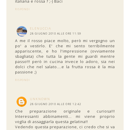
italiana e rossa ? ;-) Baci
RISPONDI
ELENUCCIA
28 GIUGNO 2010 ALLE ORE 11:59
A me il rosso piace molto, però mi vergogno un
po' a vestirlo. E' che mi sento terribilmente
appariscente, e ho l'impressione (ovviamente
sbagliata) che tutta la gente mi guardi mentre
passo!!! però in cucina invece lo adoro, sia nei
dolci che nel salato....e la frutta rossa è la mia
passione ;)
RISPONDI
UNKNOWN
28 GIUGNO 2010 ALLE ORE 12:42
Che preparazione originale e curiosa!!!
Interessanti abbinamenti... mi viene proprio
voglia di assaggiarla questa gelatina!!
Vedendo questa preparazione, ci credo che si va