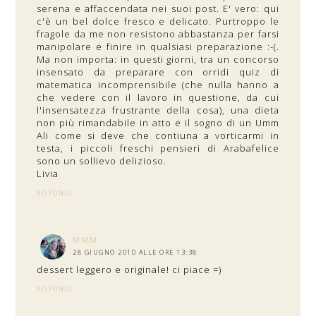
serena e affaccendata nei suoi post. E' vero: qui
c'è un bel dolce fresco e delicato. Purtroppo le
fragole da me non resistono abbastanza per farsi
manipolare e finire in qualsiasi preparazione :-(.
Ma non importa: in questi giorni, tra un concorso
insensato da preparare con orridi quiz di
matematica incomprensibile (che nulla hanno a
che vedere con il lavoro in questione, da cui
l'insensatezza frustrante della cosa), una dieta
non più rimandabile in atto e il sogno di un Umm
Ali come si deve che contiuna a vorticarmi in
testa, i piccoli freschi pensieri di Arabafelice
sono un sollievo delizioso.
Livia
RISPONDI
MMM
28 GIUGNO 2010 ALLE ORE 13:38
dessert leggero e originale! ci piace =)
RISPONDI