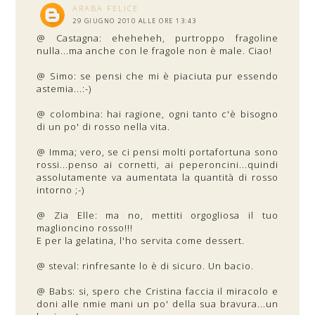
ARABA FELICE
29 GIUGNO 2010 ALLE ORE 13:43
@ Castagna: eheheheh, purtroppo fragoline
nulla...ma anche con le fragole non è male. Ciao!
@ Simo: se pensi che mi è piaciuta pur essendo
astemia...:-)
@ colombina: hai ragione, ogni tanto c'è bisogno
di un po' di rosso nella vita.
@ Imma; vero, se ci pensi molti portafortuna sono
rossi...penso ai cornetti, ai peperoncini...quindi
assolutamente va aumentata la quantità di rosso
intorno ;-)
@ Zia Elle: ma no, mettiti orgogliosa il tuo
maglioncino rosso!!!
E per la gelatina, l'ho servita come dessert.
@ steval: rinfresante lo è di sicuro. Un bacio.
@ Babs: si, spero che Cristina faccia il miracolo e
doni alle nmie mani un po' della sua bravura...un