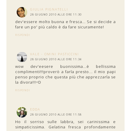
GIULIA PIGNATELLI
28 GIUGNO 2010 ALLE ORE 11:30
dev'essere molto buona e fresca... Se si decide a
fare un po' più caldo è da fare sicuramente!
RISPONDI
VALE - OMINI PASTICCINI
28 GIUGNO 2010 ALLE ORE 11:34
wow dev'eesere buonissima...è bellissima
complimenti!!!proverò a farla presto... il mio papi
penso proprio che questa più che apprezzarla se
la divora!!!=D
RISPONDI
EDDA
28 GIUGNO 2010 ALLE ORE 11:58
Ho il sorriso sulle labbra, sei carinissima e
simpaticissima. Gelatina fresca profondamente