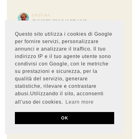
CRISTINA
29 GIUGNO 2010 ALLE ORE 14:19
Ciao Stefania, i tuoi racconti sono sempre super
belli e quando c'è un nuovo post corro subito!!!!
Questo sito utilizza i cookies di Google
la gelatina è una cosa che ancora non mi attira
per fornire servizi, personalizzare
moltissimo, vorrei provarla ma qualcosa mi frena
annunci e analizzare il traffico. Il tuo
comunque la tua è molto intrigante se un giorno
proverò farò di sicuro la tua...
indirizzo IP e il tuo agente utente sono
un bacione
condivisi con Google, con le metriche
RISPONDI
su prestazioni e sicurezza, per la
qualità del servizio, generare
statistiche, rilevare e contrastare
CARLOTTAD
abusi.Utilizzando il sito, acconsenti
29 GIUGNO 2010 ALLE ORE 20:20
all'uso dei cookies.
Learn more
Il rosso è il mio colore preferito. Ultimo acquisto:
i sandalini a zeppa rossi la settimana scorsa.
Questa me la tengo per quando vado in
OK
montagna e trovo le fragoline di bosco.
RISPONDI