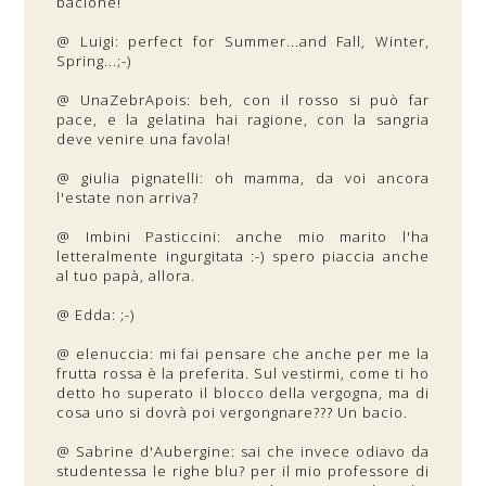
bacione!
@ Luigi: perfect for Summer...and Fall, Winter,
Spring...;-)
@ UnaZebrApois: beh, con il rosso si può far
pace, e la gelatina hai ragione, con la sangria
deve venire una favola!
@ giulia pignatelli: oh mamma, da voi ancora
l'estate non arriva?
@ Imbini Pasticcini: anche mio marito l'ha
letteralmente ingurgitata :-) spero piaccia anche
al tuo papà, allora.
@ Edda: ;-)
@ elenuccia: mi fai pensare che anche per me la
frutta rossa è la preferita. Sul vestirmi, come ti ho
detto ho superato il blocco della vergogna, ma di
cosa uno si dovrà poi vergongnare??? Un bacio.
@ Sabrine d'Aubergine: sai che invece odiavo da
studentessa le righe blu? per il mio professore di