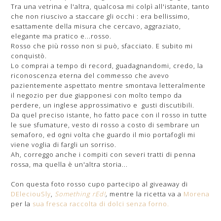
Tra una vetrina e l'altra, qualcosa mi colpì all'istante, tanto
che non riuscivo a staccare gli occhi : era bellissimo,
esattamente della misura che cercavo, aggraziato,
elegante ma pratico e...rosso.
Rosso che più rosso non si può, sfacciato. E subito mi
conquistò.
Lo comprai a tempo di record, guadagnandomi, credo, la
riconoscenza eterna del commesso che avevo
pazientemente aspettato mentre smontava letteralmente
il negozio per due giapponesi con molto tempo da
perdere, un inglese approssimativo e gusti discutibili.
Da quel preciso istante, ho fatto pace con il rosso in tutte
le sue sfumature, vesto di rosso a costo di sembrare un
semaforo, ed ogni volta che guardo il mio portafogli mi
viene voglia di fargli un sorriso.
Ah, correggo anche i compiti con severi tratti di penna
rossa, ma quella è un'altra storia...
Con questa foto rosso cupo partecipo al giveaway di
DEleciouSly
,
Something rEd!
,
mentre la ricetta va a
Morena
per la
sua fresca raccolta di dolci senza forno.