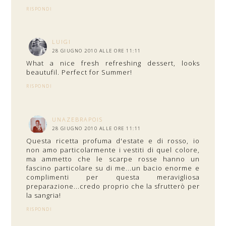
RISPONDI
LUIGI
28 GIUGNO 2010 ALLE ORE 11:11
What a nice fresh refreshing dessert, looks
beautufil. Perfect for Summer!
RISPONDI
UNAZEBRAPOIS
28 GIUGNO 2010 ALLE ORE 11:11
Questa ricetta profuma d'estate e di rosso, io
non amo particolarmente i vestiti di quel colore,
ma ammetto che le scarpe rosse hanno un
fascino particolare su di me...un bacio enorme e
complimenti per questa meravigliosa
preparazione...credo proprio che la sfrutterò per
la sangria!
RISPONDI