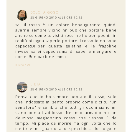
DOLCI A GOGO
28 GIUGNO 2010 ALLE ORE 10:12
sai il rosso è un colore benaugurante quindi
averne sempre vicino nn puo che portare bene
anche se come te vistiti rossi ne ho ben pochi...in
realtà bisogna saperlo portare il rosso io nn sono
capace:D!!!per questa gelatina e le fragoline
invece sarei capacissima di saperla mangiare e
come!!!!un bacione Imma
RISPONDI
LIDIA
28 GIUGNO 2010 ALLE ORE 10:52
Pensa che io ho sempre adorato il rosso, solo
che indossato mi sento proprio come dici tu "un
semaforo" e sembra che tutti gli occhi siano mi
siano puntati addosso. Nel mio armadio ho un
delizioso maglioncino rosso che risposa lì da
tempo. Mi piace da morire ma ogni volta che lo
metto e mi guardo allo specchio......lo tolgo e