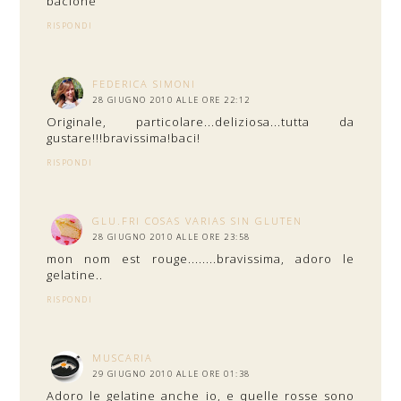
bacione
RISPONDI
FEDERICA SIMONI
28 GIUGNO 2010 ALLE ORE 22:12
Originale, particolare...deliziosa...tutta da
gustare!!!bravissima!baci!
RISPONDI
GLU.FRI COSAS VARIAS SIN GLUTEN
28 GIUGNO 2010 ALLE ORE 23:58
mon nom est rouge........bravissima, adoro le
gelatine..
RISPONDI
MUSCARIA
29 GIUGNO 2010 ALLE ORE 01:38
Adoro le gelatine anche io, e quelle rosse sono