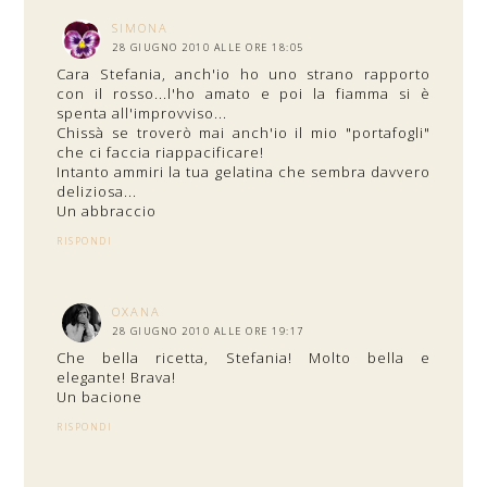
SIMONA
28 GIUGNO 2010 ALLE ORE 18:05
Cara Stefania, anch'io ho uno strano rapporto
con il rosso...l'ho amato e poi la fiamma si è
spenta all'improvviso...
Chissà se troverò mai anch'io il mio "portafogli"
che ci faccia riappacificare!
Intanto ammiri la tua gelatina che sembra davvero
deliziosa...
Un abbraccio
RISPONDI
OXANA
28 GIUGNO 2010 ALLE ORE 19:17
Che bella ricetta, Stefania! Molto bella e
elegante! Brava!
Un bacione
RISPONDI