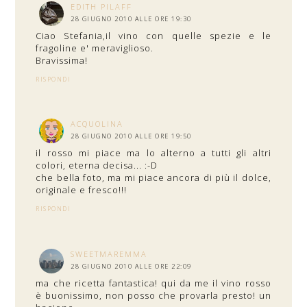
EDITH PILAFF
28 GIUGNO 2010 ALLE ORE 19:30
Ciao Stefania,il vino con quelle spezie e le
fragoline e' meraviglioso.
Bravissima!
RISPONDI
ACQUOLINA
28 GIUGNO 2010 ALLE ORE 19:50
il rosso mi piace ma lo alterno a tutti gli altri
colori, eterna decisa... :-D
che bella foto, ma mi piace ancora di più il dolce,
originale e fresco!!!
RISPONDI
SWEETMAREMMA
28 GIUGNO 2010 ALLE ORE 22:09
ma che ricetta fantastica! qui da me il vino rosso
è buonissimo, non posso che provarla presto! un