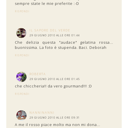
sempre state le mie preferite :-D
RISPONDI
IL SAPORE DEL VERDE
29 GIUGNO 2010 ALLE ORE 01:44
Che delizia questa "audace" gelatina rossa...
buonissima. La foto è stupenda. Baci. Deborah
RISPONDI
ROBERTA
29 GIUGNO 2010 ALLE ORE 01:45
che chiccheria!! da vero gourmand!!! :D
RISPONDI
NANNINANNI
29 GIUGNO 2010 ALLE ORE 09:31
A me il rosso piace molto ma non mi dona...