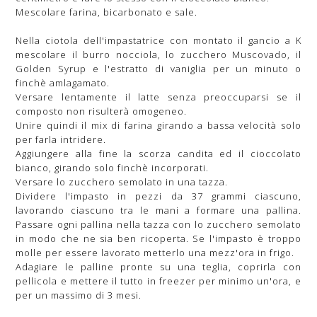
Mescolare farina, bicarbonato e sale.
Nella ciotola dell'impastatrice con montato il gancio a K
mescolare il burro nocciola, lo zucchero Muscovado, il
Golden Syrup e l'estratto di vaniglia per un minuto o
finchè amlagamato.
Versare lentamente il latte senza preoccuparsi se il
composto non risulterà omogeneo.
Unire quindi il mix di farina girando a bassa velocità solo
per farla intridere.
Aggiungere alla fine la scorza candita ed il cioccolato
bianco, girando solo finchè incorporati.
Versare lo zucchero semolato in una tazza.
Dividere l'impasto in pezzi da 37 grammi ciascuno,
lavorando ciascuno tra le mani a formare una pallina.
Passare ogni pallina nella tazza con lo zucchero semolato
in modo che ne sia ben ricoperta. Se l'impasto è troppo
molle per essere lavorato metterlo una mezz'ora in frigo.
Adagiare le palline pronte su una teglia, coprirla con
pellicola e mettere il tutto in freezer per minimo un'ora, e
per un massimo di 3 mesi.