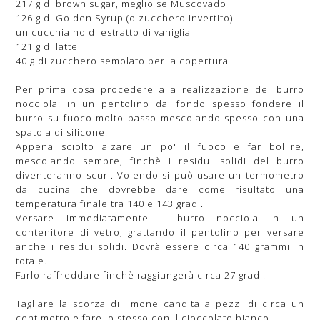
217 g di brown sugar, meglio se Muscovado
126 g di Golden Syrup (o zucchero invertito)
un cucchiaino di estratto di vaniglia
121 g di latte
40 g di zucchero semolato per la copertura
Per prima cosa procedere alla realizzazione del burro
nocciola: in un pentolino dal fondo spesso fondere il
burro su fuoco molto basso mescolando spesso con una
spatola di silicone.
Appena sciolto alzare un po' il fuoco e far bollire,
mescolando sempre, finchè i residui solidi del burro
diventeranno scuri. Volendo si può usare un termometro
da cucina che dovrebbe dare come risultato una
temperatura finale tra 140 e 143 gradi.
Versare immediatamente il burro nocciola in un
contenitore di vetro, grattando il pentolino per versare
anche i residui solidi. Dovrà essere circa 140 grammi in
totale.
Farlo raffreddare finchè raggiungerà circa 27 gradi.
Tagliare la scorza di limone candita a pezzi di circa un
centimetro e fare lo stesso con il cioccolato bianco.