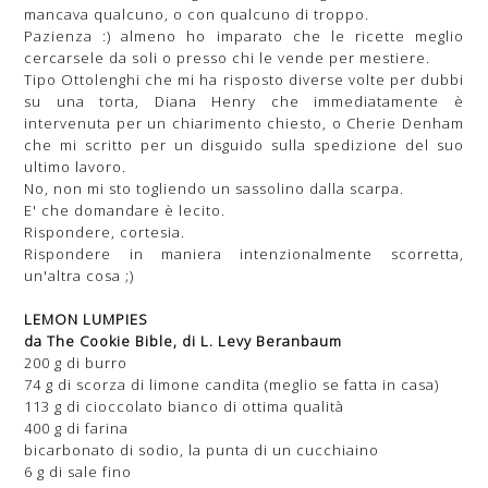
mancava qualcuno, o con qualcuno di troppo.
Pazienza :) almeno ho imparato che le ricette meglio
cercarsele da soli o presso chi le vende per mestiere.
Tipo Ottolenghi che mi ha risposto diverse volte per dubbi
su una torta, Diana Henry che immediatamente è
intervenuta per un chiarimento chiesto, o Cherie Denham
che mi scritto per un disguido sulla spedizione del suo
ultimo lavoro.
No, non mi sto togliendo un sassolino dalla scarpa.
E' che domandare è lecito.
Rispondere, cortesia.
Rispondere in maniera intenzionalmente scorretta,
un'altra cosa ;)
LEMON LUMPIES
da The Cookie Bible, di L. Levy Beranbaum
200 g di burro
74 g di scorza di limone candita (meglio se fatta in casa)
113 g di cioccolato bianco di ottima qualità
400 g di farina
bicarbonato di sodio, la punta di un cucchiaino
6 g di sale fino