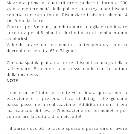
Mezz'ora prima di cuocerli preriscaldare il forno a 200
gradi e mettere metà delle palline su un teglia per biscotti
coperta con carta forno. Distanziare i biscotti almeno 4
cm l'uno dall'altro.
Cuocerli per 5 minuti, quindi ruotare la teglia e continuare
la cottura per 4-5 minuti o finchè i biscotti cominceranno
a colorirsi.
Volendo usare un termometro, la temperatura interna
dovrebbe essere tra 63 e 74 gradi.
Con una spatola piatta trasferire i biscotti su una gratella a
raffreddare. Procedere allo stesso modo con la cottura
della rimanenza.
NOTE
- come un po' tutte le ricette viste finora questa non fa
eccezione e si presenta ricca di dettagli che guidano
passo passo nella realizzazione. Addirittura non mi era
mai capitato di trovare l'indicazione del termometro per
controllare la cottura di un biscotto!
- il burro nocciola lo faccio spesso e posso dire di avere