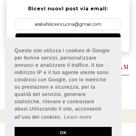
Ricevi nuovi post via email:
Iscriviti
Questo sito utilizza i cookies di Google
per fornire servizi, personalizzare
Powered by
annunci e analizzare il traffico. Il tuo
SEGUIMI SU INSTAGRAM
indirizzo IP e il tuo agente utente sono
condivisi con Google, con le metriche
su prestazioni e sicurezza, per la
Cookie Policy
|
Privacy policy
|
Graphic design
Sara
qualità del servizio, generare
Bardelli
.
statistiche, rilevare e contrastare
abusi.Utilizzando il sito, acconsenti
ARABAFELICE IN CUCINA!
©
2026.
TEMPLATE BY BERENICA
.
all'uso dei cookies.
Learn more
OK