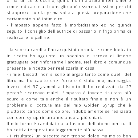
ormai un certo occhio, quindi non ho usato il termometro
come indicato ma il consiglio può essere utilissimo per chi
si approcci per la prima volta a questa preparazione che
certamente può intimidire.
- l'impasto appena fatto è morbidissimo ed ho quindi
seguito il consiglio dell'autrice di passarlo in frigo prima di
realizzare le palline.
- la scorza candita l'ho acquistata pronta e come indicato
in ricetta ho aggiunto un pochino di scroza di limone
grattugiata per rinforzarne l'aroma. Nel libro è comunque
presente la ricetta per realizzarla in casa.
- i miei biscotti non si sono allargati tanto come quelli del
libro ma ho capito che l'errore è stato mio, mannaggia:
invece dei 37 grammi a biscotto li ho realizzati da 27
perchè ricordavo male! L'impasto è invece risultato più
scuro e come tale anche il risultato finale e non è un
problema di cottura ma del mio Golden Syrup che è
piuttosto carico come colore. Indubbiamente se realizzati
con corn syrup rimarranno ancora più chiari.
Il mio forno è candidato alla fusione dell'atomo per cui li
ho cotti a temperatura leggermente più bassa.
- il risultato? un biscotto non troppo dolce ma molto ben