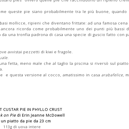
come queste pie siano probabilmente tra le più buone, quando
basi mollicce, ripieni che diventano frittate: ad una famosa cena
 ancora ricorda come probabilmente uno dei punti più bassi d
a da una tronfia padrona di casa una specie di guscio fatto con p
ove avvistai pezzetti di kiwi e fragole.
uale.
a fetta, meno male che al taglio la piscina si riversò sul piatto
a.
re e questa versione al cocco, amatissimo in casa
arabafelice
, m
CUSTAR PIE IN PHYLLO CRUST
k on Pie
di Erin Jeanne McDowell
un piatto da pie da 23 cm
113g di uova intere