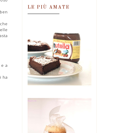
LE PIÙ AMATE
 ben
 che
elle
asta
TORTA MAGICA
ALLA NUTELLA,
IN DUE
INGREDIENTI!
 e a
Una condanna. Una
perdizione. Una droga.
Un'ossessione. Tutte in quel
i ha
barattolo. E se ne ...
BISCOTTI DI
MAIONESE