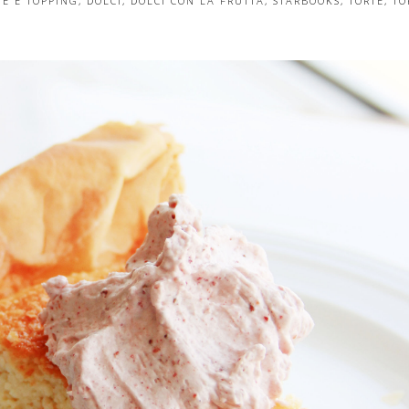
E E TOPPING
,
DOLCI
,
DOLCI CON LA FRUTTA
,
STARBOOKS
,
TORTE
,
TO