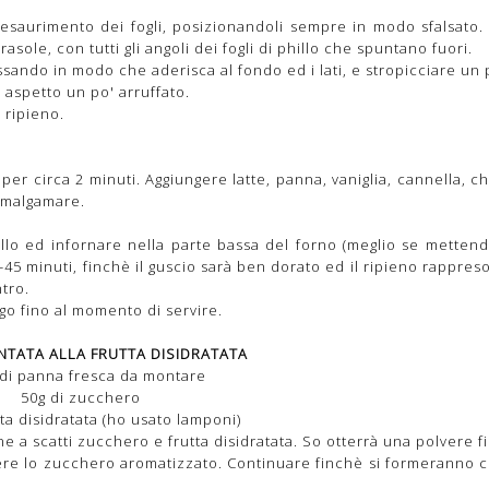
saurimento dei fogli, posizionandoli sempre in modo sfalsato. 
asole, con tutti gli angoli dei fogli di phillo che spuntano fuori.
essando in modo che aderisca al fondo ed i lati, e stropicciare un p
aspetto un po' arruffato.
 ripieno.
per circa 2 minuti. Aggiungere latte, panna, vaniglia, cannella, ch
amalgamare.
llo ed infornare nella parte bassa del forno (meglio se mettend
0-45 minuti, finchè il guscio sarà ben dorato ed il ripieno rappreso
tro.
go fino al momento di servire.
TATA ALLA FRUTTA DISIDRATATA
 di panna fresca da montare
50g di zucchero
tta disidratata (ho usato lamponi)
e a scatti zucchero e frutta disidratata. So otterrà una polvere f
e lo zucchero aromatizzato. Continuare finchè si formeranno ci