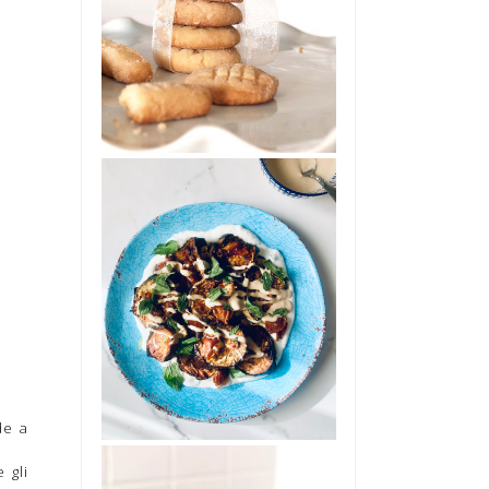
No, non sono impazzita. Non
ho preso troppo sole senza
cappello, ne' troppo caldo in
giardino. Non s...
INSALATA DI
ELANZANE CON
DATTERI,
YOGURT E
TAHINI
Ci si può innamorare di una
insalata di melanzane?
Ebbene, provate questa e mi
saprete dire. Glute...
de a
 gli