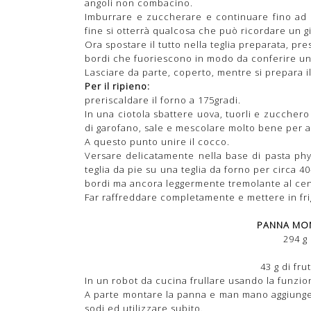
angoli non combacino.
Imburrare e zuccherare e continuare fino ad e
fine si otterrà qualcosa che può ricordare un gir
Ora spostare il tutto nella teglia preparata, pr
bordi che fuoriescono in modo da conferire un 
Lasciare da parte, coperto, mentre si prepara il
Per il ripieno:
preriscaldare il forno a 175gradi.
In una ciotola sbattere uova, tuorli e zucchero 
di garofano, sale e mescolare molto bene per 
A questo punto unire il cocco.
Versare delicatamente nella base di pasta phy
teglia da pie su una teglia da forno per circa 4
bordi ma ancora leggermente tremolante al cen
Far raffreddare completamente e mettere in fri
PANNA MON
294 g
43 g di fru
In un robot da cucina frullare usando la funzion
A parte montare la panna e man mano aggiunger
sodi ed utilizzare subito.