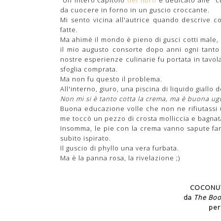
da cuocere in forno in un guscio croccante.
Mi sento vicina all'autrice quando descrive 
fatte.
Ma ahimè il mondo è pieno di gusci cotti male, 
il mio augusto consorte dopo anni ogni tanto
nostre esperienze culinarie fu portata in tavol
sfoglia comprata.
Ma non fu questo il problema.
All'interno, giuro, una piscina di liquido giallo d
Non mi si è tanto cotta la crema, ma è buona ug
Buona educazione volle che non ne rifiutassi un
me toccò un pezzo di crosta molliccia e bagnat
Insomma, le pie con la crema vanno sapute fa
subito ispirato.
Il guscio di phyllo una vera furbata.
Ma è la panna rosa, la rivelazione ;)
COCONUT 
da
The Boo
per 