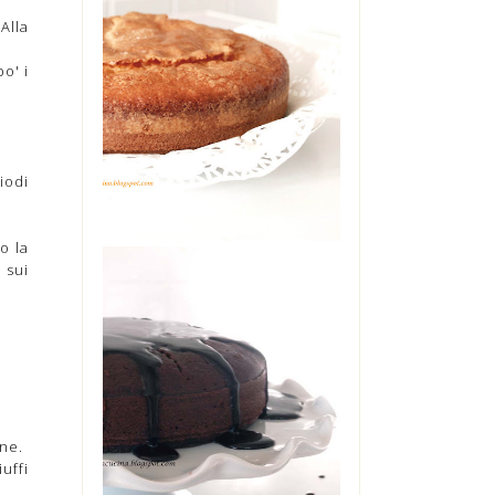
Alla
TORTA ALLO
YOGURT DI
o' i
MAMMA
Oggi è il mio compleanno. Ma
non starò a farvi vedere il
cheesecake che è in frigo
pronto per stase...
iodi
o la
 sui
THE COCA-COLA
CAKE
L'avete sentita nominare
diverse volte, su questo blog.
Zia Angela era in casa mia
una so...
ine.
uffi