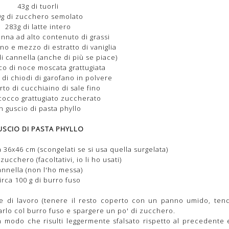
43g di tuorli
9g di zucchero semolato
283g di latte intero
anna ad alto contenuto di grassi
no e mezzo di estratto di vaniglia
i cannella (anche di più se piace)
co di noce moscata grattugiata
 di chiodi di garofano in polvere
to di cucchiaino di sale fino
cocco grattugiato zuccherato
n guscio di pasta phyllo
USCIO DI PASTA PHYLLO
ca 36x46 cm (scongelati se si usa quella surgelata)
zucchero (facoltativi, io li ho usati)
annella (non l'ho messa)
irca 100 g di burro fuso
cie di lavoro (tenere il resto coperto con un panno umido, ten
arlo col burro fuso e spargere un po' di zucchero.
modo che risulti leggermente sfalsato rispetto al precedente e