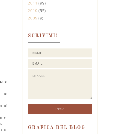
2011
(99)
2010
(95)
2009
(9)
SCRIVIMI!
mato
a ho
 può
poni
a il
GRAFICA DEL BLOG
a di