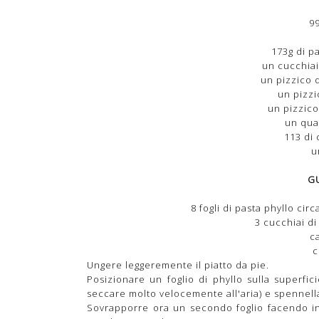
9
173g di p
un cucchiai
un pizzico d
un pizzi
un pizzico
un quar
113 di 
u
G
8 fogli di pasta phyllo cir
3 cucchiai di 
c
c
Ungere leggeremente il piatto da pie.
Posizionare un foglio di phyllo sulla superfi
seccare molto velocemente all'aria) e spennell
Sovrapporre ora un secondo foglio facendo in 