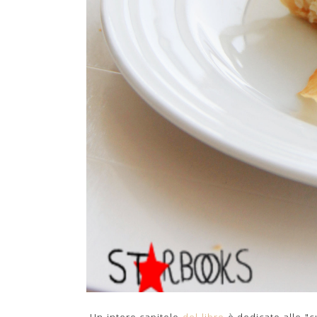
Un intero capitolo
del libro
è dedicato alle "