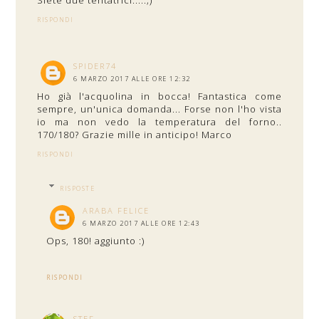
RISPONDI
SPIDER74
6 MARZO 2017 ALLE ORE 12:32
Ho già l'acquolina in bocca! Fantastica come
sempre, un'unica domanda... Forse non l'ho vista
io ma non vedo la temperatura del forno..
170/180? Grazie mille in anticipo! Marco
RISPONDI
RISPOSTE
ARABA FELICE
6 MARZO 2017 ALLE ORE 12:43
Ops, 180! aggiunto :)
RISPONDI
STEF