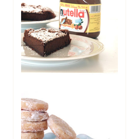
TORTA MAGICA ALLA
NUTELLA, IN DUE
INGREDIENTI!
Una condanna. Una perdizione. Una droga.
Un'ossessione. Tutte in quel barattolo. E se
ne ...