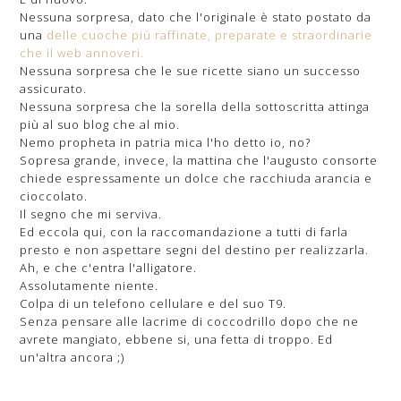
Nessuna sorpresa, dato che l'originale è stato postato da
una
delle cuoche più raffinate, preparate e straordinarie
che il web annoveri.
Nessuna sorpresa che le sue ricette siano un successo
assicurato.
Nessuna sorpresa che la sorella della sottoscritta attinga
più al suo blog che al mio.
Nemo propheta in patria mica l'ho detto io, no?
Sopresa grande, invece, la mattina che l'augusto consorte
chiede espressamente un dolce che racchiuda arancia e
cioccolato.
Il segno che mi serviva.
Ed eccola qui, con la raccomandazione a tutti di farla
presto e non aspettare segni del destino per realizzarla.
Ah, e che c'entra l'alligatore.
Assolutamente niente.
Colpa di un telefono cellulare e del suo T9.
Senza pensare alle lacrime di coccodrillo dopo che ne
avrete mangiato, ebbene si, una fetta di troppo. Ed
un'altra ancora ;)