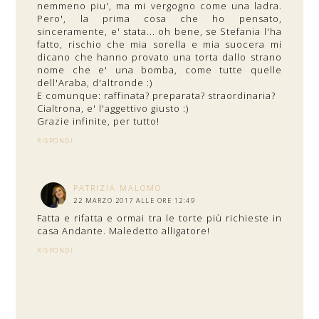
nemmeno piu', ma mi vergogno come una ladra.
Pero', la prima cosa che ho pensato,
sinceramente, e' stata... oh bene, se Stefania l'ha
fatto, rischio che mia sorella e mia suocera mi
dicano che hanno provato una torta dallo strano
nome che e' una bomba, come tutte quelle
dell'Araba, d'altronde :)
E comunque: raffinata? preparata? straordinaria?
Cialtrona, e' l'aggettivo giusto :)
Grazie infinite, per tutto!
RISPONDI
PATRIZIA MALOMO
22 MARZO 2017 ALLE ORE 12:49
Fatta e rifatta e ormai tra le torte più richieste in
casa Andante. Maledetto alligatore!
RISPONDI