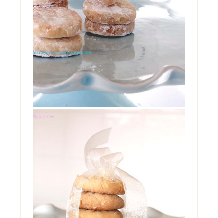
LEMON MELTAWAYS
Una scusa. Una stupidissima scusa. Era
tutto quello che mi serviva per derogare
alla ferrea re...
BISCOTTI DI MAIONESE
No, non sono impazzita. Non ho preso
troppo sole senza cappello, ne' troppo caldo
in giardino. Non s...