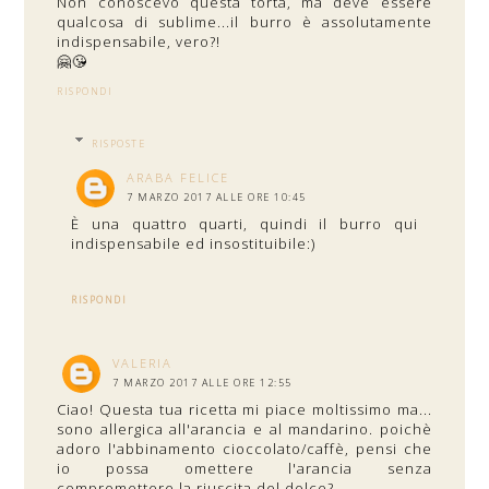
Non conoscevo questa torta, ma deve essere
qualcosa di sublime...il burro è assolutamente
indispensabile, vero?!
🤗😘
RISPONDI
RISPOSTE
ARABA FELICE
7 MARZO 2017 ALLE ORE 10:45
È una quattro quarti, quindi il burro qui
indispensabile ed insostituibile:)
RISPONDI
VALERIA
7 MARZO 2017 ALLE ORE 12:55
Ciao! Questa tua ricetta mi piace moltissimo ma...
sono allergica all'arancia e al mandarino. poichè
adoro l'abbinamento cioccolato/caffè, pensi che
io possa omettere l'arancia senza
compromettere la riuscita del dolce?