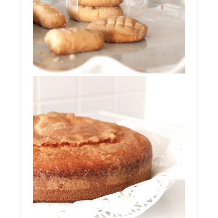
TORTA ALLO YOGURT DI
MAMMA
Oggi è il mio compleanno. Ma non starò a
farvi vedere il cheesecake che è in frigo
pronto per stase...