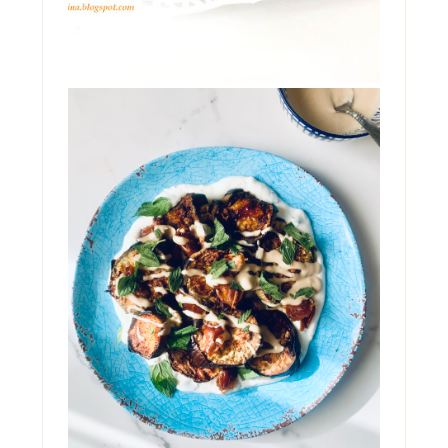
INSALATA DI ELANZANE
CON DATTERI, YOGURT
E TAHINI
Ci si può innamorare di una insalata di
melanzane? Ebbene, provate questa e mi
saprete dire. Glute...