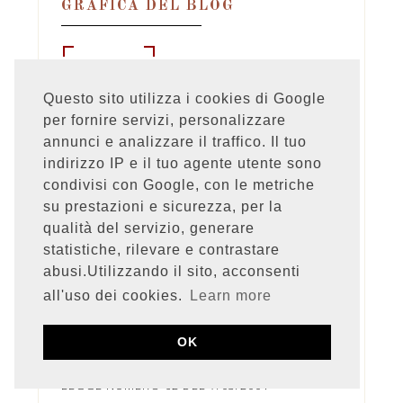
GRAFICA DEL BLOG
Questo sito utilizza i cookies di Google
per fornire servizi, personalizzare
annunci e analizzare il traffico. Il tuo
indirizzo IP e il tuo agente utente sono
condivisi con Google, con le metriche
Foto e testi di questo blog sono proprietà
su prestazioni e sicurezza, per la
esclusiva di Stefania Orlando. Il loro uso è
concesso solo previa autorizzazione
qualità del servizio, generare
dell'autrice.
statistiche, rilevare e contrastare
abusi.Utilizzando il sito, acconsenti
all'uso dei cookies.
Learn more
QUESTO BLOG NON RAPPRESENTA UNA
TESTATA GIORNALISTICA, IN QUANTO VIENE
AGGIORNATO SENZA ALCUNA PERIODICITA'.
OK
PERTANTO, NON PUO' CONSIDERARSI UN
PRODOTTO EDITORIALE AI SENSI DELLA
LEGGE NUMERO 62 DEL 7/03/2001