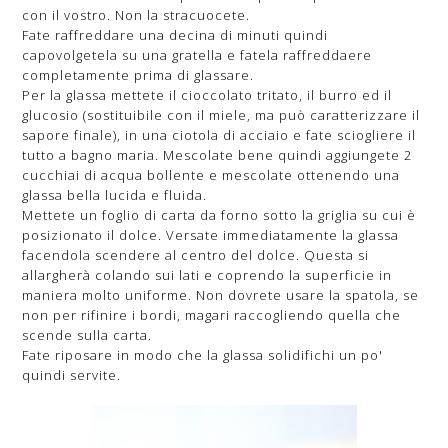
con il vostro. Non la stracuocete.
Fate raffreddare una decina di minuti quindi
capovolgetela su una gratella e fatela raffreddaere
completamente prima di glassare.
Per la glassa mettete il cioccolato tritato, il burro ed il
glucosio (sostituibile con il miele, ma può caratterizzare il
sapore finale), in una ciotola di acciaio e fate sciogliere il
tutto a bagno maria. Mescolate bene quindi aggiungete 2
cucchiai di acqua bollente e mescolate ottenendo una
glassa bella lucida e fluida.
Mettete un foglio di carta da forno sotto la griglia su cui è
posizionato il dolce. Versate immediatamente la glassa
facendola scendere al centro del dolce. Questa si
allargherà colando sui lati e coprendo la superficie in
maniera molto uniforme. Non dovrete usare la spatola, se
non per rifinire i bordi, magari raccogliendo quella che
scende sulla carta.
Fate riposare in modo che la glassa solidifichi un po'
quindi servite.