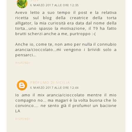
6 MARZO 2017 ALLE ORE 12:35
Avevo letto a suo tempo il post e la relativa
ricetta sul blog della creatrice della torta
alligator, la mia curiosità era data dal nome della
torta...uno spasso la motivazione, il T9 ha fatto
brutti scherzi anche a me, purtroppo :-(
Anche io, come te, non amo per nulla il connubio
arancia/cioccolato...mi vengono i brividi solo a
pensarci...
RISPONDI
PROFUMO DI SICILIA
6 MARZO 2017 ALLE ORE 12:44
Io amo il mix arancia/cioccolato mentre il mio
compagno no... ma magari è la volta buona che lo
convinco.... ne sento già il profumo! un bacione
LA
RISPONDI