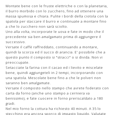
Montate bene con le fruste elettriche o con la planetaria,
il burro morbido con lo zucchero, fino ad ottenere una
massa spumosa e chiara. Pulite i bordi della ciotola con la
spatola per staccare il burro e continuate a montare fino
a che lo zucchero non sarà sciolto.
Uno alla volta, incorporate le uova e fate in modo che il
precedente sia ben amalgamato prima di aggiungere il
successivo.
Versate il caffè raffreddato, continuando a montare,
quindi la scorza ed il succo di arancia. E' possibile che a
questo punto il composto si "stracci" o si divida. Non vi
preoccupate.
Setacciate la farina con il cacao ed i lievito e miscelate
bene, quindi aggiungeteli in 2 tempi, incorporando con
una spatola. Mescolate bene fino a che le polveri non
saranno ben amalgamate.
Versate il composto nello stampo che avrete foderato con
carta da forno (anche uno stampo a cerniera va
benissimo), e fate cuocere in forno preriscaldato a 180
gradi.
Nel mio forno la cottura ha richiesto 40 minuti. A 35 lo
stecchino era ancora sporco di impasto liquido. Valutate