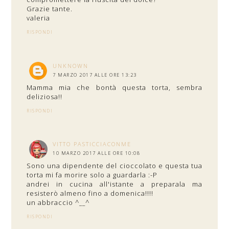
Grazie tante.
valeria
RISPONDI
UNKNOWN
7 MARZO 2017 ALLE ORE 13:23
Mamma mia che bontà questa torta, sembra
deliziosa!!
RISPONDI
VITTO PASTICCIACONME
10 MARZO 2017 ALLE ORE 10:08
Sono una dipendente del cioccolato e questa tua
torta mi fa morire solo a guardarla :-P
andrei in cucina all'istante a preparala ma
resisterò almeno fino a domenica!!!!
un abbraccio ^__^
RISPONDI