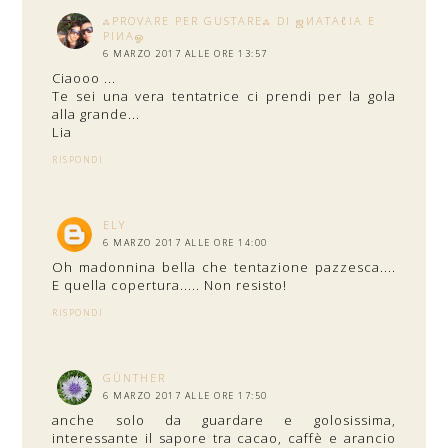
ஃPROVARE PER GUSTAREஃ DI ஜИΑТΑℓΙΑ E
ΡΙИΑஓ
6 MARZO 2017 ALLE ORE 13:57
Ciaooo ...
Te sei una vera tentatrice ci prendi per la gola
alla grande...
Lia
RISPONDI
ELY
6 MARZO 2017 ALLE ORE 14:00
Oh madonnina bella che tentazione pazzesca....
E quella copertura..... Non resisto!
RISPONDI
GÜNTHER
6 MARZO 2017 ALLE ORE 17:50
anche solo da guardare e golosissima,
interessante il sapore tra cacao, caffè e arancio