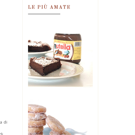
LE PIÙ AMATE
TORTA MAGICA
ALLA NUTELLA,
IN DUE
INGREDIENTI!
Una condanna. Una
perdizione. Una droga.
Un'ossessione. Tutte in quel
barattolo. E se ne ...
a di
LEMON
MELTAWAYS
di