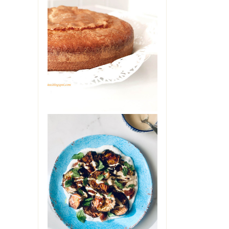
TORTA ALLO
YOGURT DI
MAMMA
Oggi è il mio compleanno. Ma
non starò a farvi vedere il
cheesecake che è in frigo
pronto per stase...
INSALATA DI
ELANZANE CON
DATTERI,
YOGURT E
TAHINI
Ci si può innamorare di una
insalata di melanzane?
Ebbene, provate questa e mi
saprete dire. Glute...