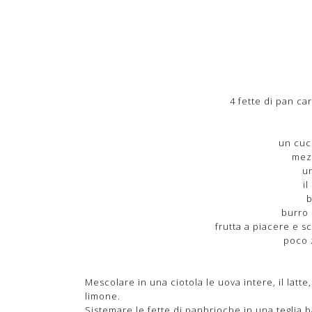
4 fette di pan c
un cucc
mez
u
i
b
burro 
frutta a piacere e s
poco 
Mescolare in una ciotola le uova intere, il latte,
limone.
Sistemare le fette di panbrioche in una teglia 