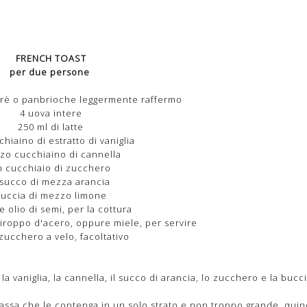
FRENCH TOAST
per due persone
arrè o panbrioche leggermente raffermo
4 uova intere
250 ml di latte
hiaino di estratto di vaniglia
zo cucchiaino di cannella
n cucchiaio di zucchero
l succo di mezza arancia
uccia di mezzo limone
e olio di semi, per la cottura
ciroppo d'acero, oppure miele, per servire
zucchero a velo, facoltativo
 la vaniglia, la cannella, il succo di arancia, lo zucchero e la bucci
bassa che le contenga in un solo strato e non troppo grande, quin