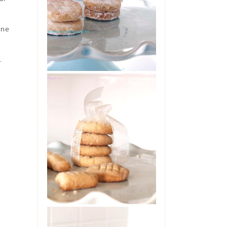
Una scusa. Una stupidissima
scusa. Era tutto quello che mi
serviva per derogare alla
ane
ferrea re...
.
BISCOTTI DI
MAIONESE
No, non sono impazzita. Non
ho preso troppo sole senza
cappello, ne' troppo caldo in
giardino. Non s...