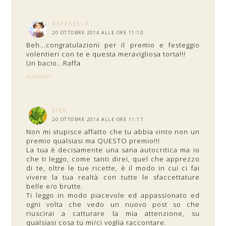
RAFFAELLA
20 OTTOBRE 2014 ALLE ORE 11:10
Beh...congratulazioni per il premio e festeggio
volentieri con te e questa meravigliosa torta!!!
Un bacio...Raffa
RISPONDI
STEF
20 OTTOBRE 2014 ALLE ORE 11:17
Non mi stupisce affatto che tu abbia vinto non un
premio qualsiasi ma QUESTO premio!!!
La tua è decisamente una sana autocritica ma io
che ti leggo, come tanti direi, quel che apprezzo
di te, oltre le tue ricette, è il modo in cui ci fai
vivere la tua realtà con tutte le sfaccettature
belle e/o brutte.
Ti leggo in modo piacevole ed appassionato ed
ogni volta che vedo un nuovo post so che
riuscirai a catturare la mia attenzione, su
qualsiasi cosa tu mi/ci voglia raccontare.