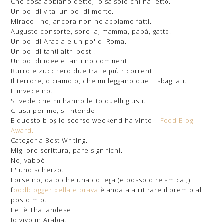
Che cosa abbiano detto, lo sa solo chi ha letto.
Un po' di vita, un po' di morte.
Miracoli no, ancora non ne abbiamo fatti.
Augusto consorte, sorella, mamma, papà, gatto.
Un po' di Arabia e un po' di Roma.
Un po' di tanti altri posti.
Un po' di idee e tanti no comment.
Burro e zucchero due tra le più ricorrenti.
Il terrore, diciamolo, che mi leggano quelli sbagliati.
E invece no.
Si vede che mi hanno letto quelli giusti.
Giusti per me, si intende.
E questo blog lo scorso weekend ha vinto il
Food Blog
Award.
Categoria Best Writing.
Migliore scrittura, pare significhi.
No, vabbè.
E' uno scherzo.
Forse no, dato che una collega (e posso dire amica ;)
f
oodblogger bella e brava
è andata a ritirare il premio al
posto mio.
Lei è Thailandese.
Io vivo in Arabia.