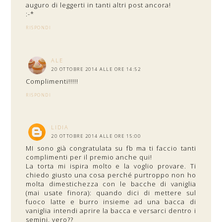
auguro di leggerti in tanti altri post ancora!
:-*
RISPONDI
ALE
20 OTTOBRE 2014 ALLE ORE 14:52
Complimenti!!!!!
RISPONDI
LIDIA
20 OTTOBRE 2014 ALLE ORE 15:00
MI sono già congratulata su fb ma ti faccio tanti
complimenti per il premio anche qui!
La torta mi ispira molto e la voglio provare. Ti
chiedo giusto una cosa perché purtroppo non ho
molta dimestichezza con le bacche di vaniglia
(mai usate finora): quando dici di mettere sul
fuoco latte e burro insieme ad una bacca di
vaniglia intendi aprire la bacca e versarci dentro i
semini, vero??