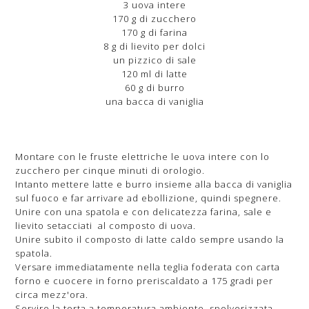
3 uova intere
170 g di zucchero
170 g di farina
8 g di lievito per dolci
un pizzico di sale
120 ml di latte
60 g di burro
una bacca di vaniglia
Montare con le fruste elettriche le uova intere con lo
zucchero per cinque minuti di orologio.
Intanto mettere latte e burro insieme alla bacca di vaniglia
sul fuoco e far arrivare ad ebollizione, quindi spegnere.
Unire con una spatola e con delicatezza farina, sale e
lievito setacciati al composto di uova.
Unire subito il composto di latte caldo sempre usando la
spatola.
Versare immediatamente nella teglia foderata con carta
forno e cuocere in forno preriscaldato a 175 gradi per
circa mezz'ora.
Servire la torta a temperatura ambiente, spolverizzata