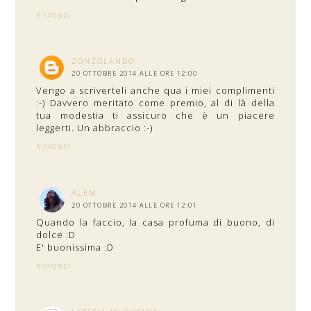
RISPONDI
ZONZOLANDO
20 OTTOBRE 2014 ALLE ORE 12:00
Vengo a scriverteli anche qua i miei complimenti
:-) Davvero meritato come premio, al di là della
tua modestia ti assicuro che è un piacere
leggerti. Un abbraccio :-)
RISPONDI
ALEM
20 OTTOBRE 2014 ALLE ORE 12:01
Quando la faccio, la casa profuma di buono, di
dolce :D
E' buonissima :D
RISPONDI