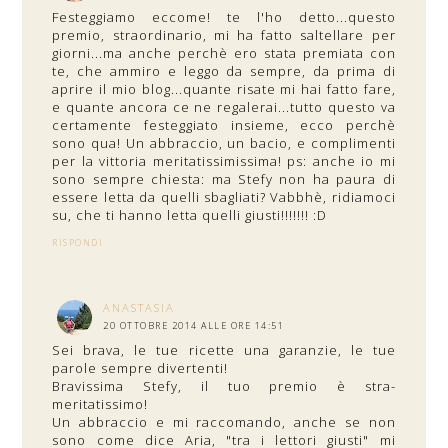
Festeggiamo eccome! te l'ho detto...questo
premio, straordinario, mi ha fatto saltellare per
giorni...ma anche perchè ero stata premiata con
te, che ammiro e leggo da sempre, da prima di
aprire il mio blog...quante risate mi hai fatto fare,
e quante ancora ce ne regalerai...tutto questo va
certamente festeggiato insieme, ecco perchè
sono qua! Un abbraccio, un bacio, e complimenti
per la vittoria meritatissimissima! ps: anche io mi
sono sempre chiesta: ma Stefy non ha paura di
essere letta da quelli sbagliati? Vabbhè, ridiamoci
su, che ti hanno letta quelli giusti!!!!!!! :D
RISPONDI
ANASTASIA
20 OTTOBRE 2014 ALLE ORE 14:51
Sei brava, le tue ricette una garanzie, le tue
parole sempre divertenti!
Bravissima Stefy, il tuo premio è stra-
meritatissimo!
Un abbraccio e mi raccomando, anche se non
sono come dice Aria, "tra i lettori giusti" mi