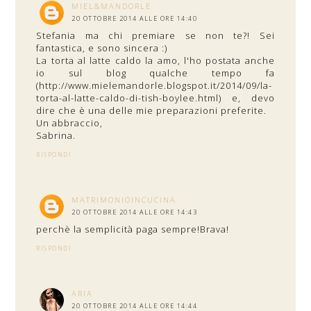
MIEL&MANDORLE
20 OTTOBRE 2014 ALLE ORE 14:40
Stefania ma chi premiare se non te?! Sei
fantastica, e sono sincera :)
La torta al latte caldo la amo, l'ho postata anche
io sul blog qualche tempo fa
(http://www.mielemandorle.blogspot.it/2014/09/la-
torta-al-latte-caldo-di-tish-boylee.html) e, devo
dire che è una delle mie preparazioni preferite.
Un abbraccio,
Sabrina.
RISPONDI
MATRIMONIOINCUCINA
20 OTTOBRE 2014 ALLE ORE 14:43
perchè la semplicità paga sempre!Brava!
RISPONDI
ARIA
20 OTTOBRE 2014 ALLE ORE 14:44