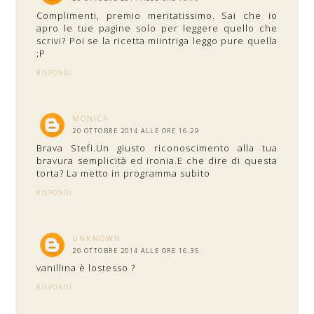
Complimenti, premio meritatissimo. Sai che io
apro le tue pagine solo per leggere quello che
scrivi? Poi se la ricetta miintriga leggo pure quella
;P
RISPONDI
MONICA
20 OTTOBRE 2014 ALLE ORE 16:29
Brava Stefi.Un giusto riconoscimento alla tua
bravura semplicità ed ironia.E che dire di questa
torta? La metto in programma subito
RISPONDI
UNKNOWN
20 OTTOBRE 2014 ALLE ORE 16:35
vanillina è lostesso ?
RISPONDI