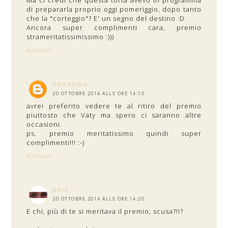
Ma ci credi che questa torta avevo in programma
di prepararla proprio oggi pomeriggio, dopo tanto
che la "corteggio"? E' un segno del destino :D
Ancora super complimenti cara, premio
strameritatissimissimo :)))
RISPONDI
UNKNOWN
20 OTTOBRE 2014 ALLE ORE 14:10
avrei preferito vedere te al ritiro del premio
piuttosto che Vaty ma spero ci saranno altre
occasioni.
ps. premio meritatissimo quindi super
complimenti!!! :-)
RISPONDI
GAIA
20 OTTOBRE 2014 ALLE ORE 14:20
E chi, più di te si meritava il premio, scusa?!!?