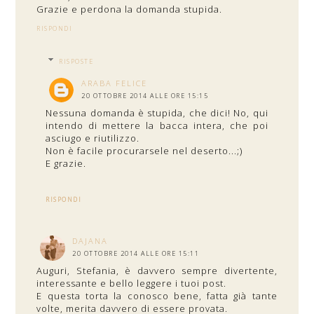
Grazie e perdona la domanda stupida.
RISPONDI
RISPOSTE
ARABA FELICE
20 OTTOBRE 2014 ALLE ORE 15:15
Nessuna domanda è stupida, che dici! No, qui
intendo di mettere la bacca intera, che poi
asciugo e riutilizzo.
Non è facile procurarsele nel deserto...;)
E grazie.
RISPONDI
DAJANA
20 OTTOBRE 2014 ALLE ORE 15:11
Auguri, Stefania, è davvero sempre divertente,
interessante e bello leggere i tuoi post.
E questa torta la conosco bene, fatta già tante
volte, merita davvero di essere provata.