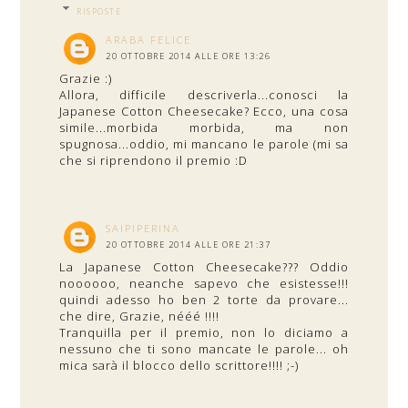
RISPOSTE
ARABA FELICE
20 OTTOBRE 2014 ALLE ORE 13:26
Grazie :)
Allora, difficile descriverla...conosci la
Japanese Cotton Cheesecake? Ecco, una cosa
simile...morbida morbida, ma non
spugnosa...oddio, mi mancano le parole (mi sa
che si riprendono il premio :D
SAIPIPERINA
20 OTTOBRE 2014 ALLE ORE 21:37
La Japanese Cotton Cheesecake??? Oddio
noooooo, neanche sapevo che esistesse!!!
quindi adesso ho ben 2 torte da provare...
che dire, Grazie, nééé !!!!
Tranquilla per il premio, non lo diciamo a
nessuno che ti sono mancate le parole... oh
mica sarà il blocco dello scrittore!!!! ;-)