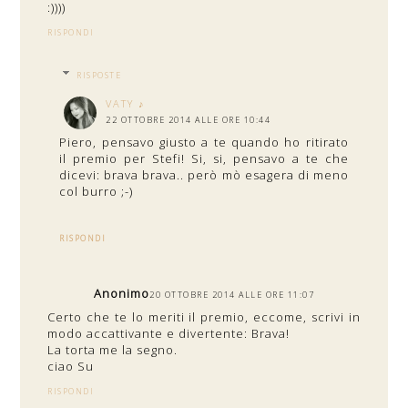
:))))
RISPONDI
RISPOSTE
VATY ♪
22 OTTOBRE 2014 ALLE ORE 10:44
Piero, pensavo giusto a te quando ho ritirato
il premio per Stefi! Si, si, pensavo a te che
dicevi: brava brava.. però mò esagera di meno
col burro ;-)
RISPONDI
Anonimo
20 OTTOBRE 2014 ALLE ORE 11:07
Certo che te lo meriti il premio, eccome, scrivi in
modo accattivante e divertente: Brava!
La torta me la segno.
ciao Su
RISPONDI