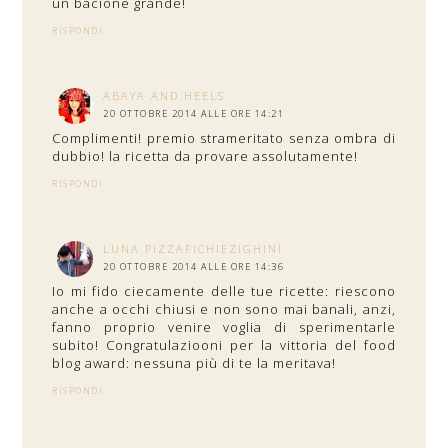
un bacione grande!
RISPONDI
ABAYA AND HEELS
20 OTTOBRE 2014 ALLE ORE 14:21
Complimenti! premio strameritato senza ombra di
dubbio! la ricetta da provare assolutamente!
RISPONDI
LUNA PIZZAFICHIEZIGHINÌ
20 OTTOBRE 2014 ALLE ORE 14:36
Io mi fido ciecamente delle tue ricette: riescono
anche a occhi chiusi e non sono mai banali, anzi,
fanno proprio venire voglia di sperimentarle
subito! Congratulaziooni per la vittoria del food
blog award: nessuna più di te la meritava!
RISPONDI