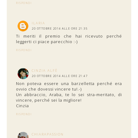
RISPONDI
ILARIA
20 OTTOBRE 2014 ALLE ORE 21:35
Ti meriti il premio che hai ricevuto perché
leggerti ci piace parecchio :-)
RISPONDI
CINZIA ALFÈ
20 OTTOBRE 2014 ALLE ORE 21:47
Non poteva essere una barzelletta perché era
ovvio che dovessi vincere tu!.-)
Un abbraccio, Araba, te lo sei stra-meritato, di
vincere, perché sei la migliore!
Cinzia
RISPONDI
CHIARAPASSION