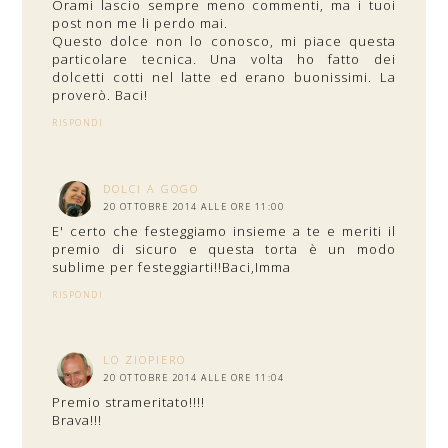
Orami lascio sempre meno commenti, ma i tuoi
post non me li perdo mai.
Questo dolce non lo conosco, mi piace questa
particolare tecnica. Una volta ho fatto dei
dolcetti cotti nel latte ed erano buonissimi. La
proverò. Baci!
RISPONDI
DOLCI A GOGO
20 OTTOBRE 2014 ALLE ORE 11:00
E' certo che festeggiamo insieme a te e meriti il
premio di sicuro e questa torta è un modo
sublime per festeggiarti!!Baci,Imma
RISPONDI
LO ZIOPIERO
20 OTTOBRE 2014 ALLE ORE 11:04
Premio strameritato!!!!
Brava!!!