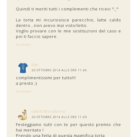
Quindi ti meriti tutti i complementi che ricevi ^_^
La torta mi incuriosisce parecchio, latte caldo
dentro...non avevo mai visto/letto.
Voglio provare con le mie sostituzioni del caso e
poi ti faccio sapere.
RISPONDI
EMI
20 OTTOBRE 2014 ALLE ORE 11:46
complimentissimi per tutto!!!
a presto ;)
RISPONDI
SWEETMIAOMIAO
20 OTTOBRE 2014 ALLE ORE 11:49
Festeggiamo tutti con te per questo premio che
hai meritato !
Prendo una fetta di questa magnifica torta