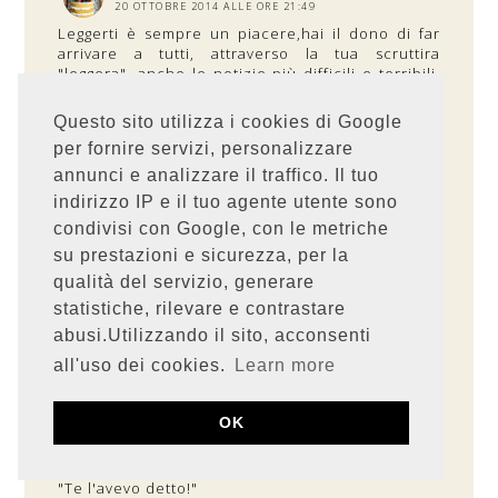
20 OTTOBRE 2014 ALLE ORE 21:49
Leggerti è sempre un piacere,hai il dono di far
arrivare a tutti, attraverso la tua scruttira
"leggera", anche le notizie più difficili e terribili.
Festeggio subito con te con questa torta che va
dritta nella cartella ricette da provare.
Questo sito utilizza i cookies di Google
Brava Stefania
per fornire servizi, personalizzare
RISPONDI
annunci e analizzare il traffico. Il tuo
indirizzo IP e il tuo agente utente sono
RISPOSTE
condivisi con Google, con le metriche
VATY ♪
su prestazioni e sicurezza, per la
22 OTTOBRE 2014 ALLE ORE 11:01
qualità del servizio, generare
Concordo in pieno con le parole di Enrica..
statistiche, rilevare e contrastare
abusi.Utilizzando il sito, acconsenti
RISPONDI
all'uso dei cookies.
Learn more
PELLEGRINA
OK
20 OTTOBRE 2014 ALLE ORE 22:24
Qual è la frase meno simpatica da dire al mondo?
"Te l'avevo detto!"