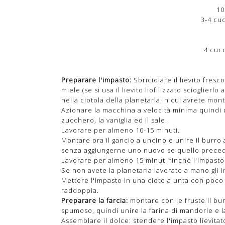
10
3-4 cuc
4 cucc
Preparare l'impasto:
Sbriciolare il lievito fres
miele (se si usa il lievito liofilizzato scioglier
nella ciotola della planetaria in cui avrete mont
Azionare la macchina a velocità minima quindi
zucchero, la vaniglia ed il sale.
Lavorare per almeno 10-15 minuti.
Montare ora il gancio a uncino e unire il burro
senza aggiungerne uno nuovo se quello precede
Lavorare per almeno 15 minuti finchè l'impasto s
Se non avete la planetaria lavorate a mano gli 
Mettere l'impasto in una ciotola unta con poco b
raddoppia.
Preparare la farcia:
montare con le fruste il b
spumoso, quindi unire la farina di mandorle e l
Assemblare il dolce: stendere l'impasto lievita