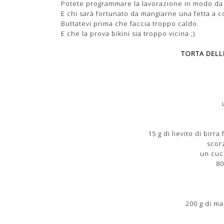
Potete programmare la lavorazione in modo da 
E chi sarà fortunato da mangiarne una fetta a co
Buttatevi prima che faccia troppo caldo.
E che la prova bikini sia troppo vicina ;)
TORTA DELL
15 g di lievito di birr
scorz
un cucc
80
200 g di ma