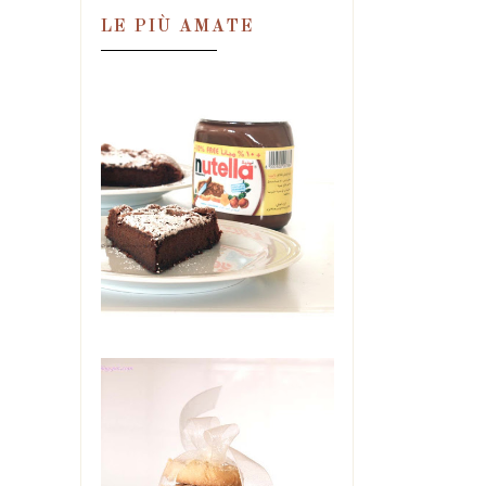
LE PIÙ AMATE
TORTA MAGICA
ALLA NUTELLA,
IN DUE
INGREDIENTI!
Una condanna. Una
perdizione. Una droga.
Un'ossessione. Tutte in quel
barattolo. E se ne ...
BISCOTTI DI
MAIONESE