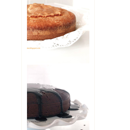
TORTA ALLO
YOGURT DI
MAMMA
Oggi è il mio compleanno. Ma
non starò a farvi vedere il
cheesecake che è in frigo
pronto per stase...
THE COCA-COLA
CAKE
L'avete sentita nominare
diverse volte, su questo blog.
Zia Angela era in casa mia
una so...