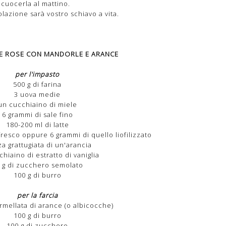
cuocerla al mattino.
lazione sarà vostro schiavo a vita.
E ROSE CON MANDORLE E ARANCE
per l'impasto
500 g di farina
3 uova medie
un cucchiaino di miele
6 grammi di sale fino
180-200 ml di latte
a fresco oppure 6 grammi di quello liofilizzato
a grattugiata di un'arancia
hiaino di estratto di vaniglia
 g di zucchero semolato
100 g di burro
per la farcia
rmellata di arance (o albicocche)
100 g di burro
100 g di zucchero