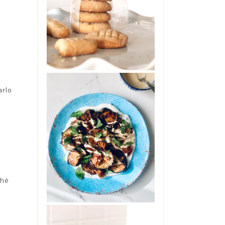
No, non sono impazzita. Non
ho preso troppo sole senza
cappello, ne' troppo caldo in
giardino. Non s...
arlo
INSALATA DI
o
ELANZANE CON
DATTERI,
YOGURT E
TAHINI
Ci si può innamorare di una
insalata di melanzane?
Ebbene, provate questa e mi
saprete dire. Glute...
chè
e