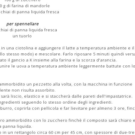
0 g di farina di mandorle
chiai di panna liquida fresca
per spennellare
hiai di panna liquida fresca
un tuorlo
co in una ciotolina e aggiungere il latte a temperatura ambiente e il
lo allo stesso modo) e mescolare. Farlo riposare 5 minuti quindi vers
ato il gancio a K insieme alla farina e la scorza d'arancia.
 unire le uova a temperatura ambiente leggermente battute con l
 ammorbidito un pezzetto alla volta, con la macchina in funzione
nte non risulta assorbito.
arà liscio, elastico e si staccherà dalle pareti dell'impastatrice.
ingredienti seguendo lo stesso ordine degli ingredienti.
urro, coprirla con pellicola e far lievitare per almeno 3 ore, fin
urro ammorbidito con lo zucchero finchè il composto sarà chiaro 
a panna liquida.
to in un rettangolo circa 60 cm per 45 cm, con spessore di due-tre